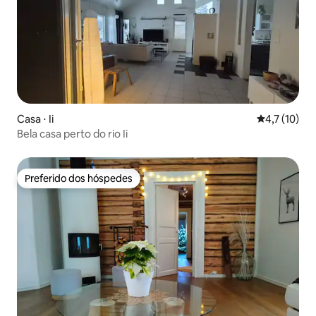
Casa ⋅ Ii
4,7 de uma a
4,7 (10)
Bela casa perto do rio Ii
Preferido dos hóspedes
Preferido dos hóspedes