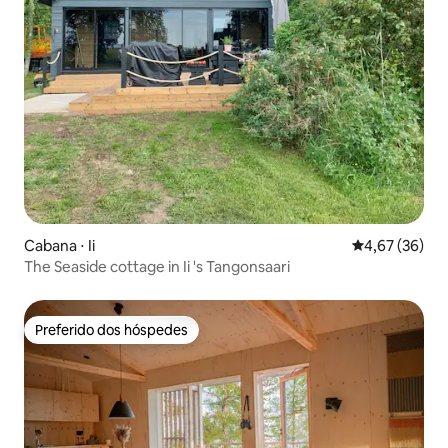
Cabana ⋅ Ii
4,67 de uma a
4,67 (36)
The Seaside cottage in Ii 's Tangonsaari
Preferido dos hóspedes
Preferido dos hóspedes