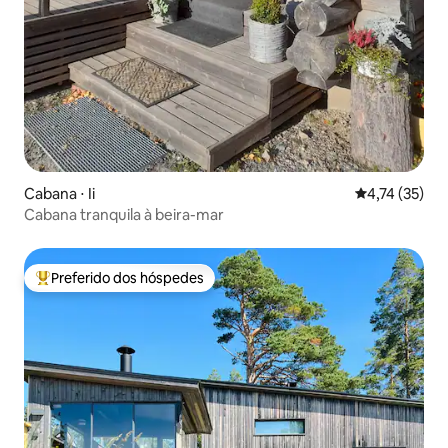
Cabana ⋅ Ii
4,74 de uma a
4,74 (35)
Cabana tranquila à beira-mar
Preferido dos hóspedes
Entre os melhores preferidos dos hóspedes