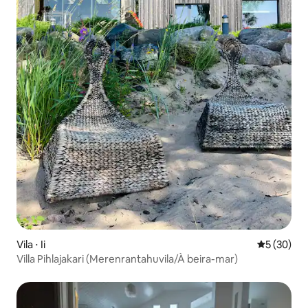
Vila ⋅ Ii
5 de uma a
5 (30)
Villa Pihlajakari (Merenrantahuvila/À beira-mar)