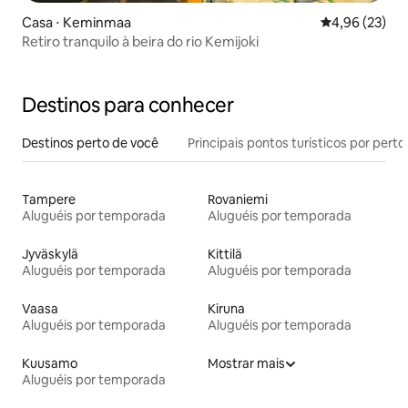
Casa ⋅ Keminmaa
4,96 de uma a
4,96 (23)
Retiro tranquilo à beira do rio Kemijoki
Destinos para conhecer
Destinos perto de você
Principais pontos turísticos por perto
Tampere
Rovaniemi
Aluguéis por temporada
Aluguéis por temporada
Jyväskylä
Kittilä
Aluguéis por temporada
Aluguéis por temporada
Vaasa
Kiruna
Aluguéis por temporada
Aluguéis por temporada
Kuusamo
Mostrar mais
Aluguéis por temporada