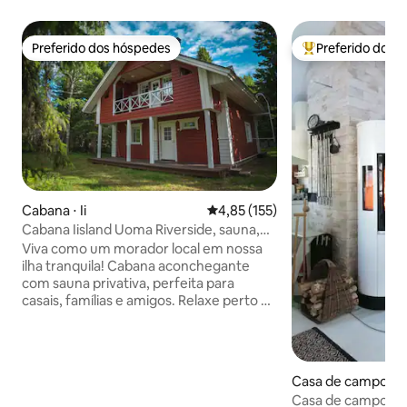
Preferido dos hóspedes
Preferido dos 
Preferido dos hóspedes
Entre os melhore
Cabana ⋅ Ii
4,85 de uma avaliação média de 
4,85 (155)
Cabana Iisland Uoma Riverside, sauna,
Wi-Fi, estacionamento
Viva como um morador local em nossa
ilha tranquila! Cabana aconchegante
com sauna privativa, perfeita para
casais, famílias e amigos. Relaxe perto da
lareira, aproveite o mar nas
proximidades, persiga Auroras e
participe de atividades durante todo o
ano. Apenas 5 min para lojas, 45 min para
Casa de campo ⋅ Ii
o aeroporto de Oulu/Kemi, 2 h para
Casa de campo arr
Rovaniemi. Incluído: cozinha totalmente