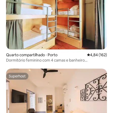
Quarto compartilhado ⋅ Porto
4,84 de uma av
4,84 (162)
Dormitório feminino com 4 camas e banheiro
compartilhado (1)
Superhost
Superhost