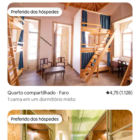
Preferido dos hóspedes
Preferido dos hóspedes
Quarto compartilhado ⋅ Faro
4,75 de uma aval
4,75 (1.128)
1 cama em um dormitório misto
Preferido dos hóspedes
Preferido dos hóspedes