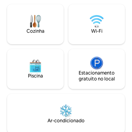
produtos de banho típicos
todas as atividades de montanha no
você pode ir para 
verão. Os nossos quartos
área de estar. Lá
compartilhados são para 4, 5 e 6
se de café ou ler u
pessoas. O Mountain Hostel Tarter é o
sofás.
albergue ecológico em Andorra, feito
Cozinha
Wi-Fi
por viajantes para viajantes.
Estacionamento
Piscina
gratuito no local
Ar-condicionado