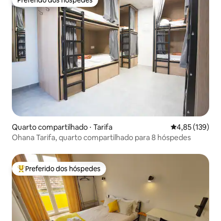
Preferido dos hóspedes
Quarto compartilhado ⋅ Tarifa
4,85 de uma av
4,85 (139)
Ohana Tarifa, quarto compartilhado para 8 hóspedes
Preferido dos hóspedes
Entre os melhores preferidos dos hóspedes