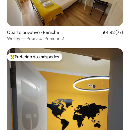
Quarto privativo ⋅ Peniche
4,92 de uma a
4,92 (77)
Wolley — Pousada Peniche 2
Preferido dos hóspedes
Entre os melhores preferidos dos hóspedes