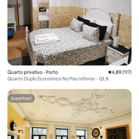
Quarto privativo ⋅ Porto
4,89 de uma av
4,89 (117)
Quarto Duplo Económico No Piso Inferior - Qt.8
Superhost
Superhost