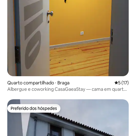
Quarto compartilhado ⋅ Braga
5 de uma a
5 (17)
Albergue e coworking CasaGaeaStay — cama em quarto
compartilhado
Preferido dos hóspedes
Preferido dos hóspedes