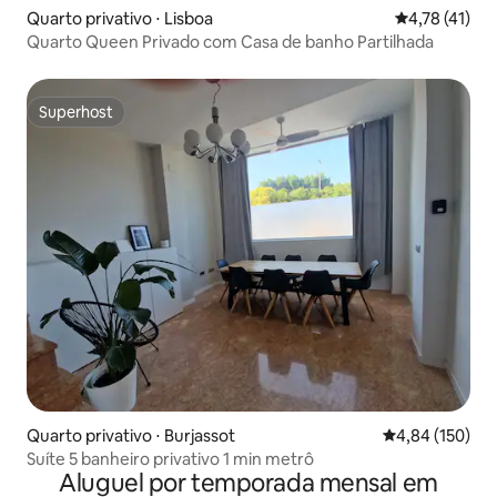
Quarto privativo ⋅ Lisboa
4,78 de uma a
4,78 (41)
Quarto Queen Privado com Casa de banho Partilhada
Superhost
Superhost
Quarto privativo ⋅ Burjassot
4,84 de uma av
4,84 (150)
Suíte 5 banheiro privativo 1 min metrô
Aluguel por temporada mensal em