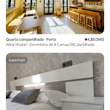
Quarto compartilhado ⋅ Porto
4,85 de uma av
4,85 (545)
Wine Hostel - Dormitório de 8 Camas/WC partilhada
Superhost
Superhost