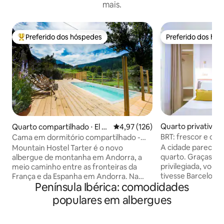
mais.
Preferido dos hóspedes
Preferido dos hó
Entre os melhores preferidos dos hóspedes
Preferido dos hó
Quarto privativo ⋅
Quarto compartilhado ⋅ El Ta
4,97 de uma avaliação média de 
4,97 (126)
rter
BRT: frescor e co
Cama em dormitório compartilhado -
Barcelona
Mountain Hostel Tarter
A cidade parece li
Mountain Hostel Tarter é o novo
quarto. Graças à s
albergue de montanha em Andorra, a
privilegiada, você 
meio caminho entre as fronteiras da
tivesse Barcelona
França e da Espanha em Andorra. Na
Península Ibérica: comodidades
mãos. Este quarto, com uma cama de
cidade de El Tarter, localizada em um
casal, foi projeta
ambiente montanhoso tranquilo, onde
populares em albergues
Perto da cama vo
você pode chegar lá facilmente de carro
quarto e uma pequ
ou ônibus. Ideal para esquiar em
Além de um banhe
Grandvalira no inverno e desfrutar de