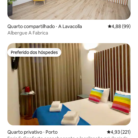
Quarto compartilhado ⋅ A Lavacolla
4,88 de uma av
4,88 (99)
Albergue A Fabrica
Preferido dos hóspedes
Preferido dos hóspedes
Quarto privativo ⋅ Porto
4,93 de uma av
4,93 (221)