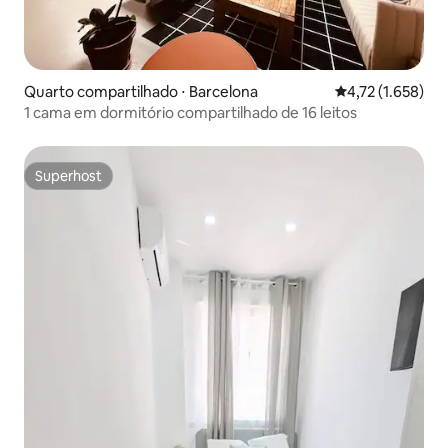
Quarto compartilhado ⋅ Barcelona
4,72 de uma aval
4,72 (1.658)
1 cama em dormitório compartilhado de 16 leitos
Superhost
Superhost