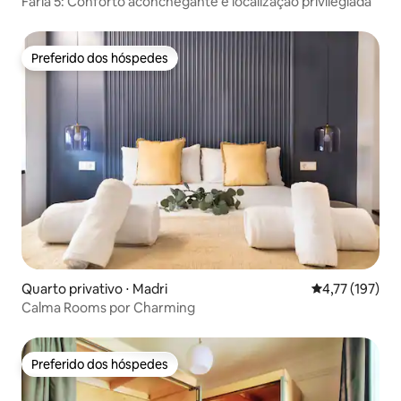
Faria 5: Conforto aconchegante e localização privilegiada
Preferido dos hóspedes
Preferido dos hóspedes
Quarto privativo ⋅ Madri
4,77 de uma av
4,77 (197)
Calma Rooms por Charming
Preferido dos hóspedes
Preferido dos hóspedes