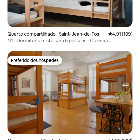
Quarto compartilhado ⋅ Saint-Jean-de-Fos
4,91 de uma av
4,91 (109)
N1 - Dormitório misto para 6 pessoas - Cozinha
compartilhada
Preferido dos hóspedes
Preferido dos hóspedes