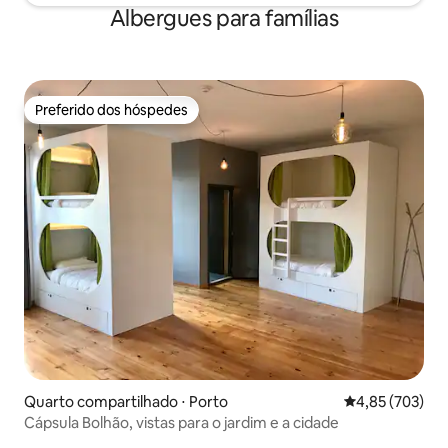
Albergues para famílias
Preferido dos hóspedes
Preferido dos hóspedes
Quarto compartilhado ⋅ Porto
4,85 de uma av
4,85 (703)
Cápsula Bolhão, vistas para o jardim e a cidade