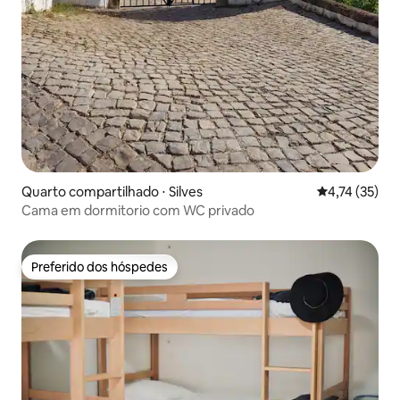
Quarto compartilhado ⋅ Silves
4,74 de uma a
4,74 (35)
Cama em dormitorio com WC privado
Preferido dos hóspedes
Preferido dos hóspedes