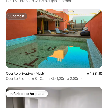
LOFTS IFEMA CH Quarto duplo superior
Superhost
Superhost
Quarto privativo ⋅ Madri
4,88 de uma 
4,88 (8)
Quarto Premium 8 - Cama XL (1,20m x 2,00m)
Preferido dos hóspedes
Preferido dos hóspedes