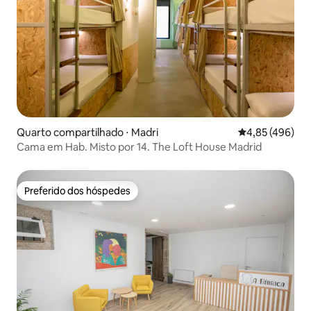
Quarto compartilhado ⋅ Madri
4,85 de uma av
4,85 (496)
Cama em Hab. Misto por 14. The Loft House Madrid
Preferido dos hóspedes
Preferido dos hóspedes