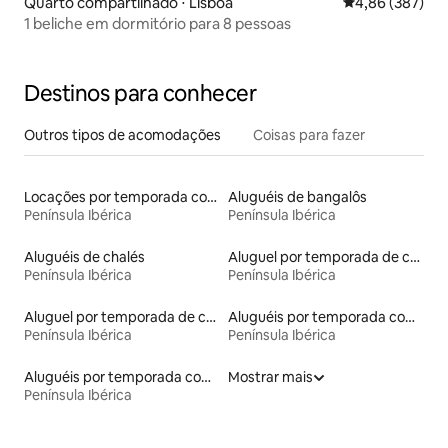
Quarto compartilhado ⋅ Lisboa
4,86 de uma ava
4,86 (387)
1 beliche em dormitório para 8 pessoas
Destinos para conhecer
Outros tipos de acomodações
Coisas para fazer
Locações por temporada com piscina
Aluguéis de bangalôs
Península Ibérica
Península Ibérica
Aluguéis de chalés
Aluguel por temporada de casas na terra
Península Ibérica
Península Ibérica
Aluguel por temporada de casas de veraneio
Aluguéis por temporada com café da manhã
Península Ibérica
Península Ibérica
Aluguéis por temporada com vista para a praia
Mostrar mais
Península Ibérica