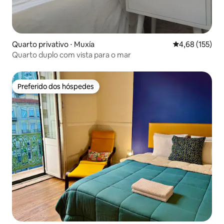
Quarto privativo ⋅ Muxía
4,68 de uma av
4,68 (155)
Quarto duplo com vista para o mar
Preferido dos hóspedes
Preferido dos hóspedes