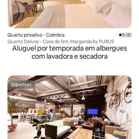
Quarto privativo ⋅ Coimbra
5 de uma 
5 (8)
Quarto Deluxe - Casa de Snt. Margarida by PURUS
Aluguel por temporada em albergues
com lavadora e secadora
Superhost
Superhost