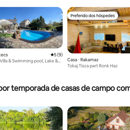
el in Hungary
Preferido dos hóspedes
Preferido dos hóspedes
kecs
5 de uma avaliação média de 5, 9 avalia
5 (9)
Casa ⋅ Rakamaz
Villa & Swimming pool, Lake &
Tokaj Tisza part Ronk Haz
 média de 5, 9 avaliações
 por temporada de casas de campo com