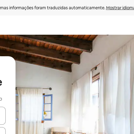
mas informações foram traduzidas automaticamente. 
Mostrar idioma
e
b
ore-os usando as seta para cima e para baixo do teclado ou tocando e