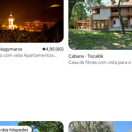
 Nagymaros
4,95 de uma avaliação média de 5, 60 avalia
4,95 (60)
ço com vista Apartamentos
Cabana ⋅ Tiszalök
Casa de férias com vista para o r
casa completa
média de 5, 14 avaliações
o dos hóspedes