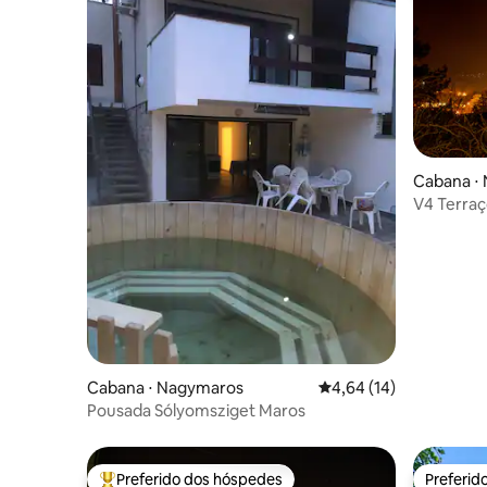
Cabana ⋅
V4 Terra
Térreo
Cabana ⋅ Nagymaros
4,64 de uma avaliação 
4,64 (14)
Pousada Sólyomsziget Maros
Preferido dos hóspedes
Preferid