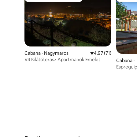
Entre os melhores preferidos dos hóspedes
Preferid
Cabana ⋅ Nagymaros
4,97 de uma avaliação 
4,97 (71)
V4 Kilátóterasz Apartmanok Emelet
Cabana ⋅ 
Espreguiç
Tisza Esp
rio