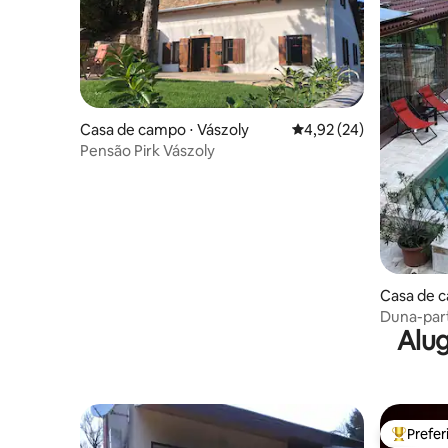
Casa de campo ⋅ Vászoly
4,92 de uma avaliação 
4,92 (24)
Pensão Pirk Vászoly
Casa de c
Duna-part
Alug
Apartma
Prefe
Entre os