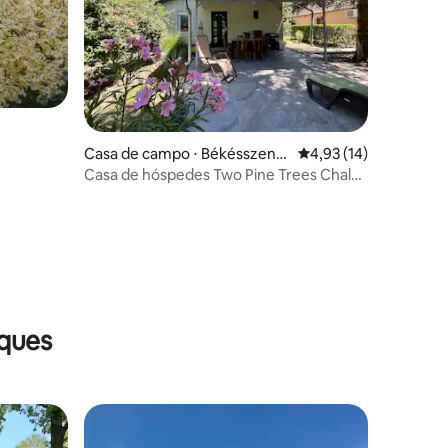
Casa de campo ⋅ Békésszenta
4,93 de uma avaliação
4,93 (14)
ndrás
Casa de hóspedes Two Pine Trees Chalé
à beira-mar
ções
aques