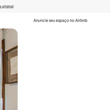
 original
Anuncie seu espaço no Airbnb
 deslizando o dedo na tela.