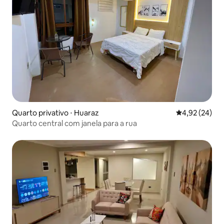
Quarto privativo ⋅ Huaraz
4,92 de uma a
4,92 (24)
Quarto central com janela para a rua