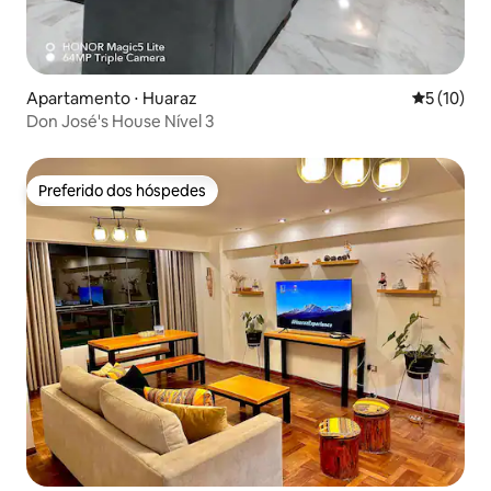
Apartamento ⋅ Huaraz
5 de uma a
5 (10)
Don José's House Nível 3
Preferido dos hóspedes
Preferido dos hóspedes