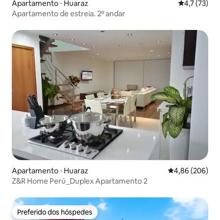
Apartamento ⋅ Huaraz
4,7 de uma a
4,7 (73)
Apartamento de estreia. 2º andar
Apartamento ⋅ Huaraz
4,86 de uma ava
4,86 (206)
Z&R Home Perú_Duplex Apartamento 2
Preferido dos hóspedes
Preferido dos hóspedes