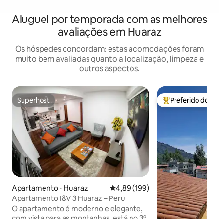
Aluguel por temporada com as melhores
avaliações em Huaraz
Os hóspedes concordam: estas acomodações foram
muito bem avaliadas quanto a localização, limpeza e
outros aspectos.
Superhost
Preferido dos 
Superhost
Entre os melhore
Apartamento ⋅ Huaraz
4,89 de uma avaliação média de 
4,89 (199)
Apartamento I&V 3 Huaraz – Peru
O apartamento é moderno e elegante,
com vista para as montanhas, está no 3º