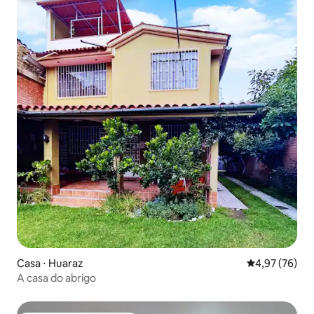
Casa ⋅ Huaraz
4,97 de uma a
4,97 (76)
A casa do abrigo