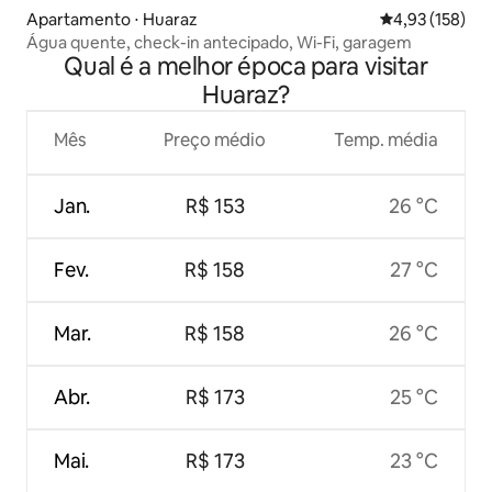
Apartamento ⋅ Huaraz
4,93 de uma av
4,93 (158)
Água quente, check-in antecipado, Wi-Fi, garagem
Qual é a melhor época para visitar
Huaraz?
Mês
Preço médio
Temp. média
Jan.
R$ 153
26 °C
Fev.
R$ 158
27 °C
Mar.
R$ 158
26 °C
Abr.
R$ 173
25 °C
Mai.
R$ 173
23 °C