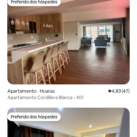
Preferido dos hóspedes
Preferido dos hóspedes
Apartamento ⋅ Huaraz
4,83 de uma a
4,83 (47)
Apartamento Cordillera Blanca - 401
Preferido dos hóspedes
Preferido dos hóspedes