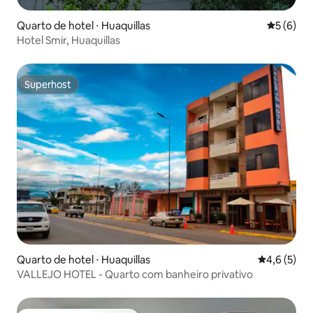
Quarto de hotel ⋅ Huaquillas
5 de uma 
5 (6)
Hotel Smir, Huaquillas
Superhost
Superhost
Quarto de hotel ⋅ Huaquillas
4,6 de uma 
4,6 (5)
VALLEJO HOTEL - Quarto com banheiro privativo