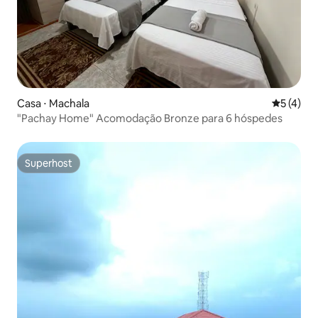
Casa ⋅ Machala
5 de uma 
5 (4)
"Pachay Home" Acomodação Bronze para 6 hóspedes
Superhost
Superhost