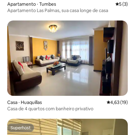
Apartamento ⋅ Tumbes
5 de uma 
5 (3)
Apartamento Las Palmas, sua casa longe de casa
Casa ⋅ Huaquillas
4,63 de uma a
4,63 (19)
Casa de 4 quartos com banheiro privativo
Superhost
Superhost