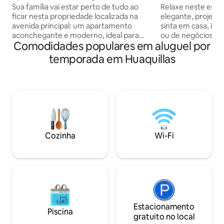
principal
Machala
Sua família vai estar perto de tudo ao
Relaxe neste espa
ficar nesta propriedade localizada na
elegante, projeta
avenida principal: um apartamento
sinta em casa, idea
aconchegante e moderno, ideal para
ou de negócios. Su
Comodidades populares em aluguel por
uma estadia confortável e segura. Conta
que você chegue a
com espaços bem iluminados, cozinha
como shoppings, cl
temporada em Huaquillas
equipada, Wi-Fi e tudo o que você
restaurantes e ce
precisa para se sentir em casa.
entretenimento. Agora com uma cama
Localizado em uma área nobre, próximo
queen-size (COLI
a lojas e pontos de interesse. Perfeito
ortopédico Super De Lux. A
para viagens de família, negócios ou
oferecido entret
lazer. Desfrute de tranquilidade,
STREAMING: Netfli
conforto e uma experiência única
Paramount+, HBO
durante sua visita. Contamos com sua
Premium e interne
Cozinha
Wi-Fi
presença!
5G.
Estacionamento
Piscina
gratuito no local