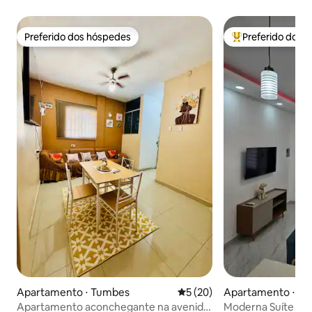
Preferido dos hóspedes
Preferido dos 
Preferido dos hóspedes
Entre os melhore
Apartamento ⋅ Tumbes
5 de uma avaliação média de
5 (20)
Apartamento ⋅ Ma
Apartamento aconchegante na avenida
Moderna Suíte Ex