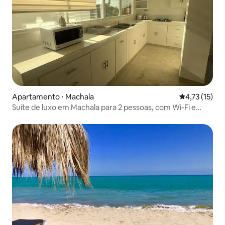
Apartamento ⋅ Machala
4,73 de uma a
4,73 (15)
Suíte de luxo em Machala para 2 pessoas, com Wi-Fi e
todas as comodidades.