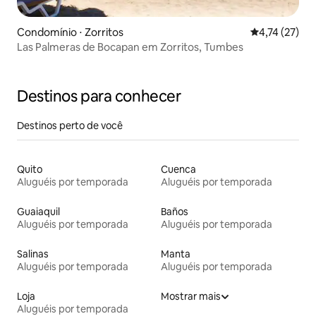
Condomínio ⋅ Zorritos
4,74 de uma a
4,74 (27)
Las Palmeras de Bocapan em Zorritos, Tumbes
Destinos para conhecer
Destinos perto de você
Quito
Cuenca
Aluguéis por temporada
Aluguéis por temporada
Guaiaquil
Baños
Aluguéis por temporada
Aluguéis por temporada
Salinas
Manta
Aluguéis por temporada
Aluguéis por temporada
Loja
Mostrar mais
Aluguéis por temporada