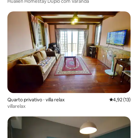
Hualien Homestay Duplo com Varanda
Quarto privativo ⋅ villa relax
4,92 de uma a
4,92 (13)
villarelax