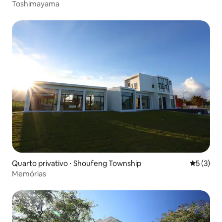
Toshimayama
Quarto privativo ⋅ Shoufeng Township
5 de uma 
5 (3)
Memórias