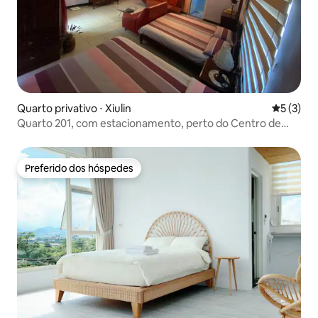
Quarto privativo ⋅ Xiulin
5 de uma 
5 (3)
Quarto 201, com estacionamento, perto do Centro de
Visitantes do Parque Nacional de Taroko, a 3 minutos a pé
de uma parada de ônibus (Estação Taroko)
Preferido dos hóspedes
Preferido dos hóspedes