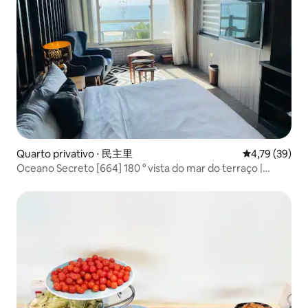
Quarto privativo ⋅ 民主里
4,79 de uma a
4,79 (39)
Oceano Secreto [664] 180 ° vista do mar do terraço |
Mercado à noite de Dongdaemun | Banheiro privativo |
Estacionamento exclusivo