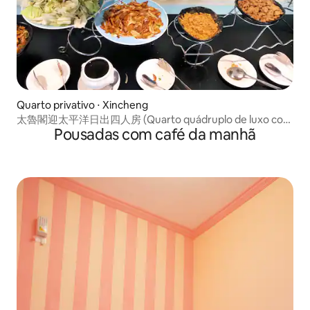
Quarto privativo ⋅ Xincheng
太魯閣迎太平洋日出四人房 (Quarto quádruplo de luxo com
Pousadas com café da manhã
vista)