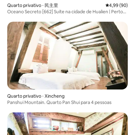
Quarto privativo ⋅ 民主里
4,99 de uma av
4,99 (90)
Oceano Secreto [662] Suíte na cidade de Hualien | Perto
do Portão Oriental | Estacionamento Exclusivo
Quarto privativo ⋅ Xincheng
Panshui Mountain. Quarto Pan Shui para 4 pessoas