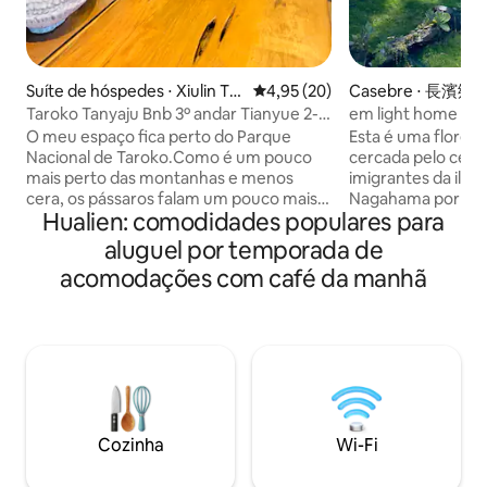
Suíte de hóspedes ⋅ Xiulin To
4,95 de uma avaliação média de
4,95 (20)
Casebre ⋅ 長濱鄉
wnship
Taroko Tanyaju Bnb 3º andar Tianyue 2-
em light home
10 pessoas 22 ping quarto familiar (2
O meu espaço fica perto do Parque
Esta é uma florest
banheiros, cama extra disponível)
Nacional de Taroko.Como é um pouco
cercada pelo céu, 
apenas para um grupo de hóspedes
mais perto das montanhas e menos
imigrantes da ilh
cera, os pássaros falam um pouco mais e
Nagahama por caus
Hualien: comodidades populares para
a cidade é um pouco menos barulhenta.
amor à primeira v
Dirigindo o volante para a pequena
a viver na floresta
aluguel por temporada de
estrada de Taroko, uma montanha alpina
floresta cercada p
acomodações com café da manhã
à sua frente, acompanhada por um céu
montanhas verdes 
azul e nuvens brancas, acompanhada
Cada momento é tã
por uma pequena melodia leve, neste
Muitas vezes sint
momento só quero desfrutar da
apenas vivendo n
tranquilidade da montanha e deixar seu
paraíso. Viver na floresta é tão
coração se estabelecer bem. Localizado
reconfortante e t
no município de Hualien Xiulin, Tarokako
compartilhar esta 
é uma casa de família com uma forte
para você, que en
Cozinha
Wi-Fi
sensação de temperatura das mãos. O
quer "esvaziar" e d
proprietário optou por criar um espaço
Convidamos você a