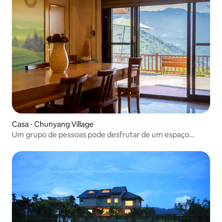
mar e os olhos bem secos calmantes no
［en light home］ 
vasto céu estrelado, onde o corpo e a
~ é o lar do seu c
mente são completamente liberados e
lar ^^
liberados. Desta forma, o ambiente de
alta qualidade da Montanha Noodleback
pode desfrutar de um espaço
ininterrupto e privado, por isso é melhor
pegar sua bagagem e vir e aproveitar os
atrasos da vida juntos.
Casa ⋅ Chunyang Village
Um grupo de pessoas pode desfrutar de um espaço
privativo. A paisagem da pousada é linda e é o melhor
lugar para observar as estrelas.