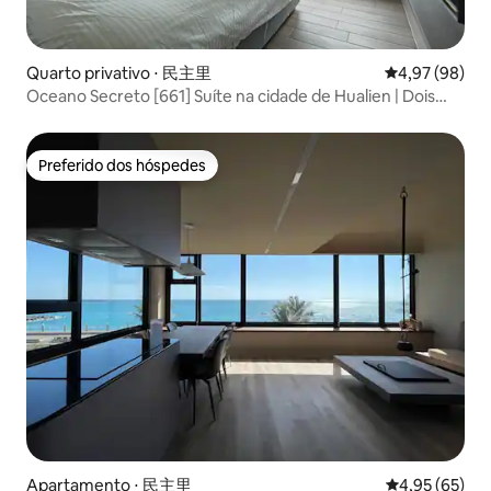
Quarto privativo ⋅ 民主里
4,97 de uma a
4,97 (98)
Oceano Secreto [661] Suíte na cidade de Hualien | Dois
quartos e um banheiro | Perto do portão oriental |
Estacionamento exclusivo
Preferido dos hóspedes
Preferido dos hóspedes
Apartamento ⋅ 民主里
4,95 de uma a
4,95 (65)