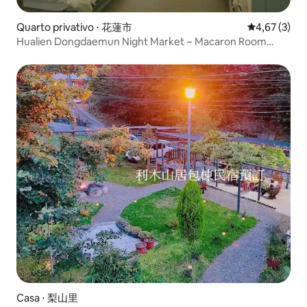
Quarto privativo ⋅ 花蓮市
4,67 de uma 
4,67 (3)
Hualien Dongdaemun Night Market ~ Macaron Room
Type
Casa ⋅ 梨山里