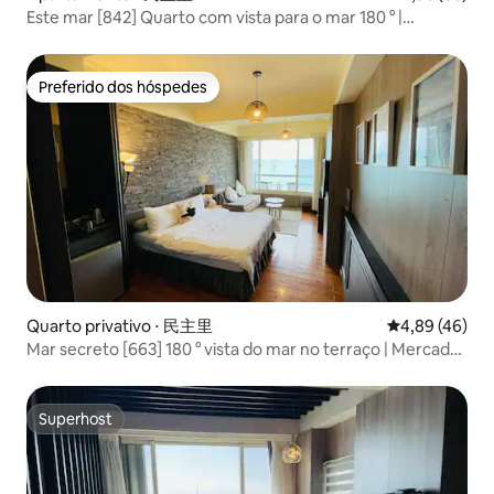
Este mar [842] Quarto com vista para o mar 180 ° |
Mercado noturno de Dongdaemun | Equipamentos novos
| Banheiro privativo, cozinha | Estacionamento exclusivo
Preferido dos hóspedes
Preferido dos hóspedes
Quarto privativo ⋅ 民主里
4,89 de uma a
4,89 (46)
Mar secreto [663] 180 ° vista do mar no terraço | Mercado
à noite de Dongdaemun | Banheiro privativo |
Estacionamento exclusivo
Superhost
Superhost