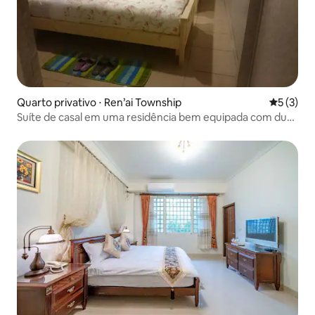
Quarto privativo ⋅ Ren’ai Township
5 de uma 
5 (3)
Suíte de casal em uma residência bem equipada com duas
confortáveis camas de solteiro, adequada para grupos de
amigos e casais.