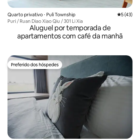
Quarto privativo ⋅ Puli Township
5 de uma a
5 (43)
Puri / Ruan Diao Xiao Qiu / 301 Li Xia
Aluguel por temporada de
apartamentos com café da manhã
Preferido dos hóspedes
Preferido dos hóspedes