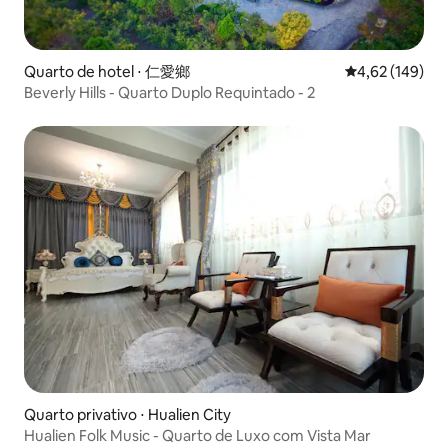
Quarto de hotel ⋅ 仁愛鄉
4,62 de uma av
4,62 (149)
Beverly Hills - Quarto Duplo Requintado - 2
Quarto privativo ⋅ Hualien City
Hualien Folk Music - Quarto de Luxo com Vista Mar