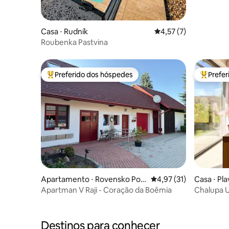
Casa ⋅ Rudník
4,57 de uma avaliação
4,57 (7)
Roubenka Pastvina
Preferido dos hóspedes
Prefe
Entre os melhores preferidos dos hóspedes
Entre os
Apartamento ⋅ Rovensko Pod
4,97 de uma avaliação 
4,97 (31)
Casa ⋅ Pla
Troskami
Apartman V Raji - Coração da Boêmia
Chalupa 
Destinos para conhecer