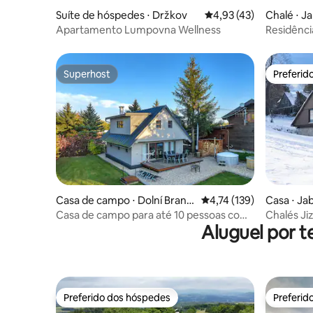
Suíte de hóspedes ⋅ Držkov
4,93 de uma avaliação 
4,93 (43)
Chalé ⋅ J
Apartamento Lumpovna Wellness
Residênc
piscina e
Superhost
Preferid
Superhost
Preferid
Casa de campo ⋅ Dolní Brann
4,74 de uma avaliação m
4,74 (139)
Casa ⋅ Ja
á
Casa de campo para até 10 pessoas com
Chalés Ji
Aluguel por t
bem-estar privado
Preferido dos hóspedes
Preferid
Preferido dos hóspedes
Preferid