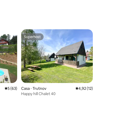
Superhost
os hóspedes
Superhost
ções
5 de uma avaliação média de 5, 63 avaliações
5 (63)
Casa ⋅ Trutnov
4,92 de uma avaliação
4,92 (12)
Happy hill Chalet 40