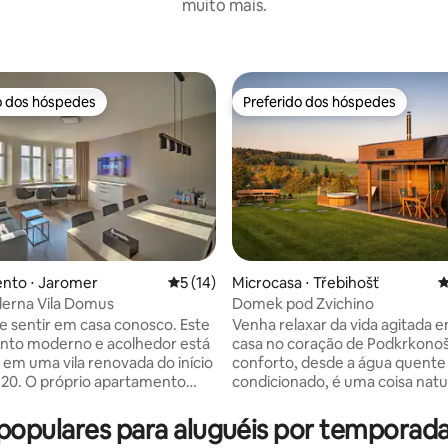
muito mais.
o dos hóspedes
Preferido dos hóspedes
o dos hóspedes
Preferido dos hóspedes
édia de 5, 124 avaliações
nto ⋅ Jaromer
5 de uma avaliação média de 5, 14 avalia
5 (14)
Microcasa ⋅ Třebihošť
4
derna Vila Domus
Domek pod Zvichino
e sentir em casa conosco. Este
Venha relaxar da vida agitada 
nto moderno e acolhedor está
casa no coração de Podkrkonoš
o em uma vila renovada do início
conforto, desde a água quente 
 20. O próprio apartamento
condicionado, é uma coisa natu
or uma reforma completa em
nós. O terraço envidraçado pe
erecendo comodidades
você desfrute da beleza da na
populares para aluguéis por temporada
de primeira classe e
circundante a partir do confort