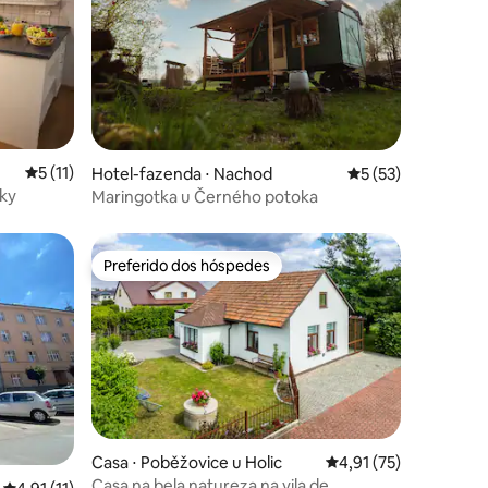
5 de uma avaliação média de 5, 11 avaliações
5 (11)
ções
Hotel-fazenda ⋅ Nachod
5 de uma avaliação
5 (53)
uky
Maringotka u Černého potoka
Preferido dos hóspedes
Preferido dos hóspedes
Casa ⋅ Poběžovice u Holic
4,91 de uma avaliação
4,91 (75)
Casa na bela natureza na vila de