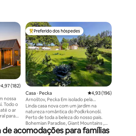
Condomín
Preferido dos hóspedes
Preferi
Entre os melhores preferidos dos hóspedes
Preferi
e
Klidný by
centra
Útulný a 
osoby v k
historick
Šimkových sadů. Byt
manželsko
možnost 
či pohovc
pracovní pobyty. Pln
ções
,97 de uma avaliação média de 5, 182 avaliações
4,97 (182)
umožňuje
Casa ⋅ Pecka
4,93 de uma avaliação 
4,93 (196)
pokoji na
em nossa
posezení. V koupelně je vana, prač
Arnoštov, Pecka Em isolado pela
í. Todo o
sušička. Parkování zdarma před domem.
floresta... :-)
Linda casa nova com um jardim na
até o ar
Klidné u
natureza romântica do Podkrkonoší.
ral para
centra.
Perto de toda a beleza do nosso país.
rmite que
Bohemian Paradise, Giant Mountains ,
tureza
 de acomodações para famílias
ZOO Dvůr Králové nad Labem, castelos
o do
de Pecka, Kost,Trosky, Hospital Kuks,