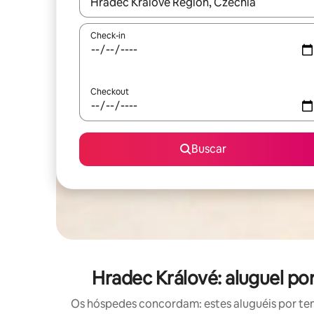
Quando os resultados estiverem disponíveis, expl
Check-in
Checkout
Buscar
Hradec Králové: aluguel p
Os hóspedes concordam: estes aluguéis por te