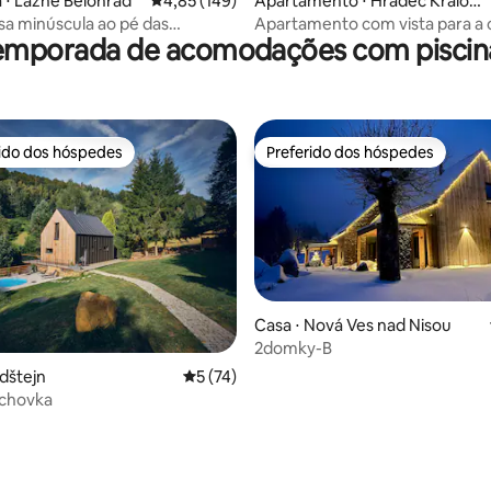
 ⋅ Lázně Bělohrad
4,85 de uma avaliação média de 5, 149 avalia
4,85 (149)
Apartamento ⋅ Hradec Kralov
e
asa minúscula ao pé das
Apartamento com vista para a 
temporada de acomodações com piscina 
. Natureza
rido dos hóspedes
Preferido dos hóspedes
 melhores preferidos dos hóspedes
Preferido dos hóspedes
Casa ⋅ Nová Ves nad Nisou
2domky-B
ýdštejn
5 de uma avaliação média de 5, 74 avalia
5 (74)
echovka