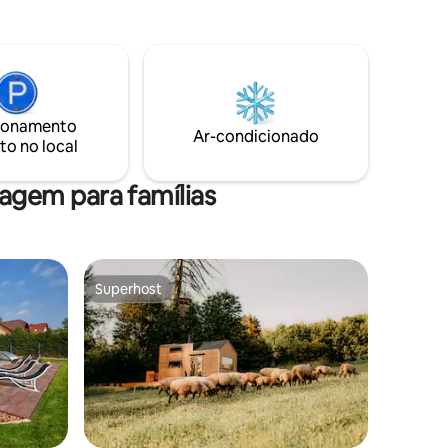
utar de um
Ještěd, cachoeiras Mumlav, barragem de
Les Království,Praga , Špindlerův Mlýn... A
talmente
acomodação oferece romance privado
 ar livre.
no interior da República Tcheca. O preço
ira de
inclui eletricidade, aquecimento, água e
ê
taxas para o vilarejo. Na entrada da
upações!
ionamento
garagem, fique para 5 veículos de
Ar-condicionado
to no local
passageiros.
gem para famílias
Superhost
Superhost