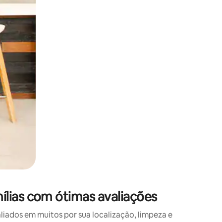
 deslizando o dedo na tela.
lias com ótimas avaliações
ados em muitos por sua localização, limpeza e