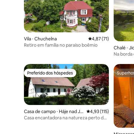
Vila ⋅ Chuchelna
4,87 de uma avaliação 
4,87 (71)
Retiro em família no paraíso boêmio
Chalé ⋅ Ji
Na borda 
natureza
Preferido dos hóspedes
Superho
Preferido dos hóspedes
Superho
Casa de campo ⋅ Háje nad Jiz
4,93 de uma avaliação m
4,93 (115)
erou
Casa encantadora na natureza perto de
Sněžka