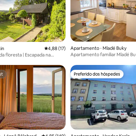
média de 5, 71 avaliações
Apartamento ⋅ Mladé Buky
cin
4,88 de uma avaliação média de 5, 17 avalia
4,88 (17)
Apartamento familiar Mladé B
da floresta | Escapada na
 de Krkonoše
st
Preferido dos hóspedes
st
Preferido dos hóspedes
édia de 5, 115 avaliações