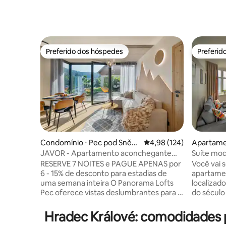
Preferido dos hóspedes
Preferid
Preferido dos hóspedes
Preferid
Condomínio ⋅ Pec pod Sněžk
4,98 de uma avaliação m
4,98 (124)
Apartame
ou
JAVOR - Apartamento aconchegante
Suíte mo
com vista, terraço, estacionamento
RESERVE 7 NOITES e PAGUE APENAS por
Você vai s
6 - 15% de desconto para estadias de
apartame
uma semana inteira O Panorama Lofts
localizad
Pec oferece vistas deslumbrantes para a
do século
montanha graças a paredes de vidro de
passou p
formato enorme que fazem você se
2025, of
Hradec Králové: comodidades 
sentir parte do entorno. Este novo
modernas 