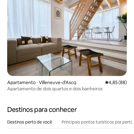
Apartamento ⋅ Villeneuve-d'Ascq
4,85 de uma a
4,85 (88)
Apartamento de dois quartos e dois banheiros
Destinos para conhecer
Destinos perto de você
Principais pontos turísticos por perto