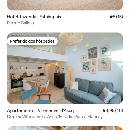
Hotel-fazenda ⋅ Estaimpuis
5 de uma a
5 (15)
Ferme Baliolo
Preferido dos hóspedes
Preferido dos hóspedes
Apartamento ⋅ Villeneuve-d'Ascq
4,95 de uma a
4,95 (40)
Duplex Villeneuve d'Ascq/Estádio Pierre Mauroy