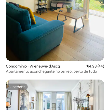
Condomínio ⋅ Villeneuve-d'Ascq
4,98 de uma a
4,98 (44)
Apartamento aconchegante no térreo, perto de tudo
Superhost
Superhost