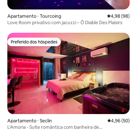
Apartamento ⋅ Tourcoing
4,98 de uma av
4,98 (98)
Love Room privativo com jacuzzi – Ô Diable Des Plaisirs
Preferido dos hóspedes
Preferido dos hóspedes
Apartamento ⋅ Seclin
4,96 de uma a
4,96 (50)
L'Amoria - Suíte romântica com banheira de
hidromassagem e sauna