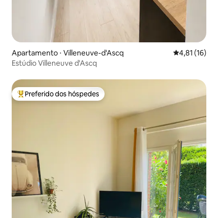
Apartamento ⋅ Villeneuve-d'Ascq
4,81 de uma a
4,81 (16)
Estúdio Villeneuve d'Ascq
Preferido dos hóspedes
Entre os melhores preferidos dos hóspedes