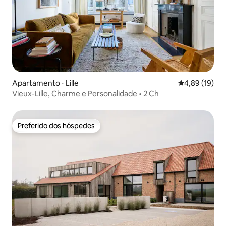
Apartamento ⋅ Lille
4,89 de uma a
4,89 (19)
Vieux-Lille, Charme e Personalidade • 2 Ch
Preferido dos hóspedes
Preferido dos hóspedes