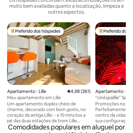
Os hóspedes concordam: estas acomodações foram
muito bem avaliadas quanto a localização, limpeza e
outros aspectos.
Preferido dos hóspedes
Preferido dos 
Entre os melhores preferidos dos hóspedes
Entre os melhore
Apartamento ⋅ Lille
4,98 de uma avaliação média de 
4,98 (261)
Apartamento ⋅ Lill
Meu apartamento em Lille
"cinéspalille" Spa 
no centro
Um apartamento duplex cheio de
Promoções no site 
charme, decorado com bom gosto, no
Perfeitamente loc
coração da antiga Lille: - a 10 minutos a
centro da cidade, 
pé das duas estações de trem Lille
sua configuração ú
Comodidades populares em aluguel por
Flandres e Lille Europe - a 10 minutos a
apartamento prop
pé do metrô Rihour ou do metrô Lille
acolhedor e muito