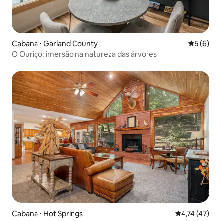
Cabana ⋅ Garland County
5 de uma 
5 (6)
O Ouriço: imersão na natureza das árvores
Cabana ⋅ Hot Springs
4,74 de uma a
4,74 (47)