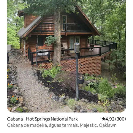
Cabana ⋅ Hot Springs National Park
4,92 de uma ava
4,92 (300)
Cabana de madeira, águas termais, Majestic, Oaklawn