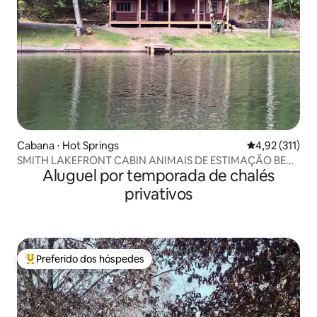
Cabana ⋅ Hot Springs
4,92 de uma av
4,92 (311)
SMITH LAKEFRONT CABIN ANIMAIS DE ESTIMAÇÃO BEM-
Aluguel por temporada de chalés
VINDOS (taxa pequena)
privativos
Preferido dos hóspedes
Entre os melhores preferidos dos hóspedes