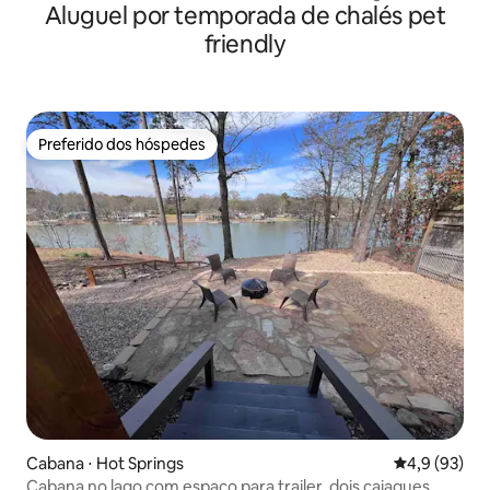
Aluguel por temporada de chalés pet
friendly
Preferido dos hóspedes
Preferido dos hóspedes
Cabana ⋅ Hot Springs
4,9 de uma a
4,9 (93)
Cabana no lago com espaço para trailer, dois caiaques