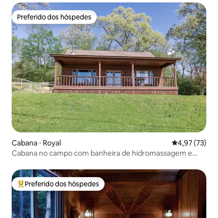
Preferido dos hóspedes
Preferido dos hóspedes
Cabana ⋅ Royal
4,97 de uma a
4,97 (73)
Cabana no campo com banheira de hidromassagem e
pesca
Preferido dos hóspedes
Entre os melhores preferidos dos hóspedes