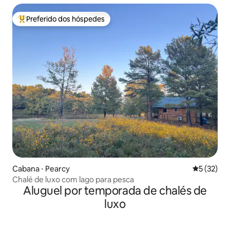
Preferido dos hóspedes
Entre os melhores preferidos dos hóspedes
Cabana ⋅ Pearcy
5 de uma a
5 (32)
Chalé de luxo com lago para pesca
Aluguel por temporada de chalés de
luxo