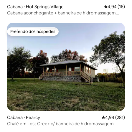
Cabana ⋅ Hot Springs Village
4,94 de uma a
4,94 (16)
Cabana aconchegante + banheira de hidromassagem
privativa perto de H.S. Village
Preferido dos hóspedes
Preferido dos hóspedes
Cabana ⋅ Pearcy
4,94 de uma av
4,94 (281)
Chalé em Lost Creek c/ banheira de hidromassagem