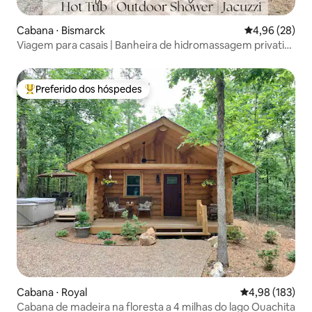
Cabana ⋅ Bismarck
4,96 de uma a
4,96 (28)
Viagem para casais | Banheira de hidromassagem privativa
| Chuveiro ao ar livre
Preferido dos hóspedes
Entre os melhores preferidos dos hóspedes
Cabana ⋅ Royal
4,98 de uma av
4,98 (183)
Cabana de madeira na floresta a 4 milhas do lago Ouachita