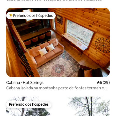
Preferido dos hóspedes
Entre os melhores preferidos dos hóspedes
Cabana ⋅ Hot Springs
5 de uma a
5 (29)
Cabana isolada na montanha perto de fontes termais e
lagos
Preferido dos hóspedes
Preferido dos hóspedes