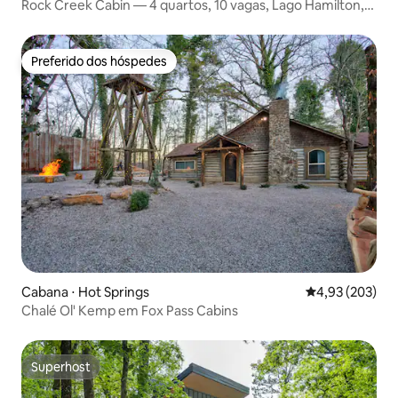
Rock Creek Cabin — 4 quartos, 10 vagas, Lago Hamilton,
HS, AR
Preferido dos hóspedes
Preferido dos hóspedes
Cabana ⋅ Hot Springs
4,93 de uma av
4,93 (203)
Chalé Ol' Kemp em Fox Pass Cabins
Superhost
Superhost