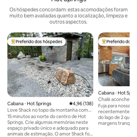
Os hóspedes concordam: estas acomodações foram
muito bem avaliadas quanto a localização, limpeza e
outros aspectos.
Preferido dos hóspedes
Preferido dos 
Entre os melhores preferidos dos hóspedes
Entre os melhore
Cabana ⋅ Hot Spri
Chalé aconchegant
Cabana ⋅ Hot Springs
4,96 de uma avaliação média de 
4,96 (138)
doca para nadar +
Fuja para nossa ch
Love Shack no topo da montanha com
recentemente ren
banheira de hidromassagem 5,6
15 minutos ao norte do centro de Hot
do lago de 2 quart
hectares
Springs. Crie algumas memórias neste
margens tranquila
espaço privado único e adequado para
em Hot Springs, A
animais de estimação. O amor Shack foi
interiores acolhe