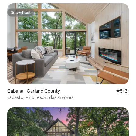
Superhost
Superhost
Cabana ⋅ Garland County
5 de uma 
5 (3)
O castor - no resort das árvores