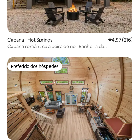
Cabana ⋅ Hot Springs
4,97 de uma av
4,97 (216)
Cabana romântica à beira do rio | Banheira de
hidromassagem em Hot Springs
Preferido dos hóspedes
Preferido dos hóspedes