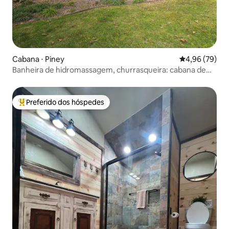
Cabana ⋅ Piney
4,96 de uma a
4,96 (79)
Banheira de hidromassagem, churrasqueira: cabana de
madeira no topo da colina em Hot Springs!
Preferido dos hóspedes
Entre os melhores preferidos dos hóspedes