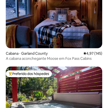
Cabana ⋅ Garland County
4,97 de uma av
4,97 (145)
A cabana aconchegante Moose em Fox Pass Cabins
Preferido dos hóspedes
Entre os melhores preferidos dos hóspedes