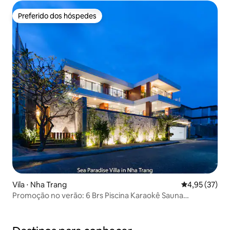
Preferido dos hóspedes
Preferido dos hóspedes
Vila ⋅ Nha Trang
4,95 de uma a
4,95 (37)
Promoção no verão: 6 Brs Piscina Karaokê Sauna
Churrasco