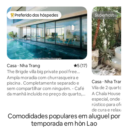
Preferido dos hóspedes
Superhost
Entre os melhores preferidos dos hóspedes
Superhost
Casa ⋅ Nha Trang
5 de uma avaliação média de
5 (17)
The Brigde villa big private pool free
breakfast
Ampla moradia com churrasqueira e
Casa ⋅ Nha Trang
piscina . Completamente separado e
Vila de 2 quartos c
sem compartilhar com ninguém. - Café
da praia
A Chala House é o
da manhã incluído no preço do quarto,
especial, onde c
traslado gratuito do aeroporto para
rústico para ofer
hóspedes que ficam a partir de 4 noites.
de cura e relaxam
- Apoio para reservar transporte do
Comodidades populares em aluguel por
Sua experiência: 
aeroporto, passeios com preço razoável.
minutos (300 m): 
- Churrasqueira, mesa de jantar ao ar
temporada em hòn Lao
para sentir as onda
livre e cadeiras com vista para o mar. A