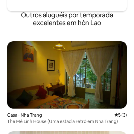
Outros aluguéis por temporada
excelentes em hòn Lao
Casa ⋅ Nha Trang
5 de uma 
5 (3)
The Mê Linh House (Uma estadia retrô em Nha Trang)