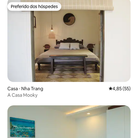
Preferido dos hóspedes
Preferido dos hóspedes
Casa ⋅ Nha Trang
4,85 de uma a
4,85 (55)
A Casa Mooky