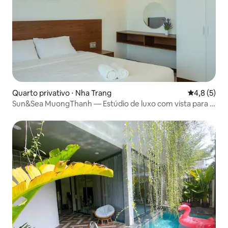
Quarto privativo ⋅ Nha Trang
4,8 de uma 
4,8 (5)
Sun&Sea MuongThanh — Estúdio de luxo com vista para o
mar