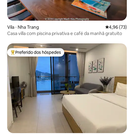
Vila ⋅ Nha Trang
4,96 de uma a
4,96 (73)
Casa villa com piscina privativa e café da manhã gratuito
Preferido dos hóspedes
Entre os melhores preferidos dos hóspedes