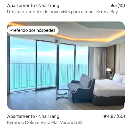
Apartamento ⋅ Nha Trang
5 de uma a
5 (10)
Um apartamento de nove vista para o mar - Scenia Bay
Nha Trang
Preferido dos hóspedes
Preferido dos hóspedes
Apartamento ⋅ Nha Trang
4,87 de uma a
4,87 (60)
Kymodo Deluxe Vista Mar Varanda 33