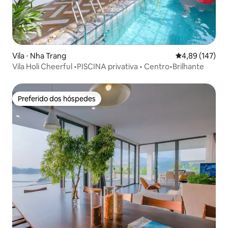
Vila ⋅ Nha Trang
4,89 de uma av
4,89 (147)
Vila Holi Cheerful •PISCINA privativa • Centro•Brilhante
Preferido dos hóspedes
Preferido dos hóspedes