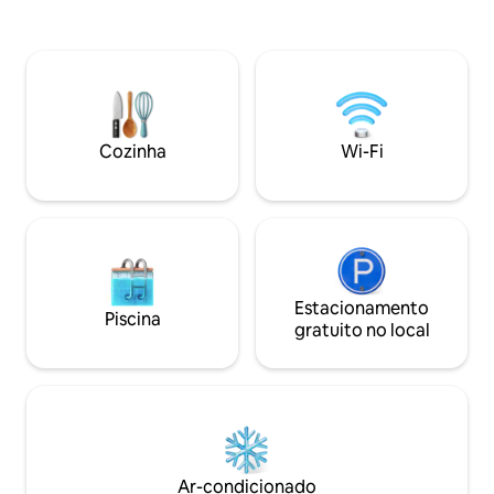
Minipiscina: um ca
equipe acende a churrasqueira, limpa o
relaxar e para as 
quarto todos os dias. - Cozinha
água. • 🛌 2 quarto
totalmente abastecida com utensílios -
cama premium e le
Sistema de karaokê disponível - Máquina
um sono profundo.
de lavar louça, máquina de lavar roupa -
ao ar livre: um ja
Check-in da equipe e bebida de boas-
perfeito para jant
vindas, frutas ao fazer o check-in,
Cozinha
Wi-Fi
em família. Como 
atendimento ao cliente 24 horas, 7 dias
ficamos felizes e
por semana
você nossos lugare
comer!
Estacionamento
Piscina
gratuito no local
Ar-condicionado