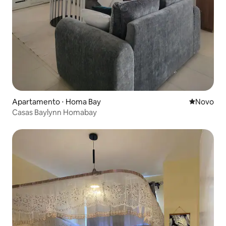
Apartamento ⋅ Homa Bay
Novo lugar
Novo
Casas Baylynn Homabay