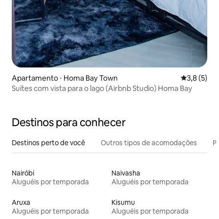
Apartamento ⋅ Homa Bay Town
3,8 de uma 
3,8 (5)
Suítes com vista para o lago (Airbnb Studio) Homa Bay
Destinos para conhecer
Destinos perto de você
Outros tipos de acomodações
Pr
Nairóbi
Naivasha
Aluguéis por temporada
Aluguéis por temporada
Aruxa
Kisumu
Aluguéis por temporada
Aluguéis por temporada