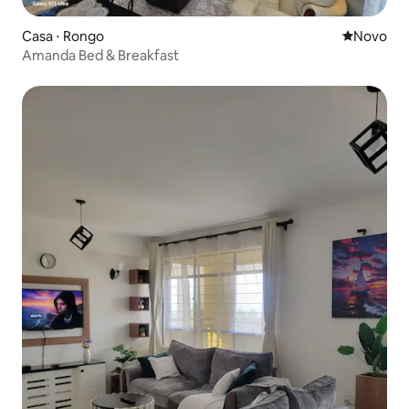
Casa ⋅ Rongo
Novo lugar
Novo
Amanda Bed & Breakfast