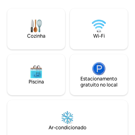
limpeza para ajuda
Masawa é uma área a menos de 10
fornecido por Kshs
minutos de carro do centro da cidade e
Indivíduos, casais,
cerca de 20 minutos a pé. Você
bem-vindos. Apro
encontrará a maioria das comodidades
frescos e ovos enq
modernas em nossa unidade.
Também organiza
Cozinha
Wi-Fi
para até 50 convi
Estacionamento
Piscina
gratuito no local
Ar-condicionado