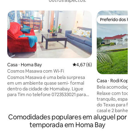
outros aspectos.
Preferido dos hó
Preferido dos hó
Casa ⋅ Homa Bay
4,67 de uma avaliação média d
4,67 (6)
Cosmos Masawa com Wi-Fi
Cosmos Masawa é uma bela surpresa
Casa ⋅ Rodi Kopan
em um ambiente quase semi- formal
Bela acomodação 
dentro da cidade de Homabay. Ligue
Homabay, Quênia
Relaxe com toda a 
para Tim no telefone 0723533021 para
tranquilo, espaço
consultas rápidas. Esta unidade leva
do Texas para fica
você para longe do tráfego (humano e
casal e 2 banheiro
motor), para uma tranquilidade que é
Comodidades populares em aluguel por
Oferecemos um a
rara. A unidade de 3 quartos com um
caseiro com privac
plano de cozinha aberto foi feita com
temporada em Homa Bay
totalmente funcio
amor e é um espaço que temos o prazer
conforto e conven
de compartilhar com os viajantes.