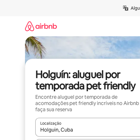
Pular
Algu
para
o
conteúdo
Holguín: aluguel por
temporada pet friendly
Encontre aluguel por temporada de
acomodações pet friendly incríveis no Airbnb
faça sua reserva
Localização
Quando os resultados estiverem disponíveis, expl