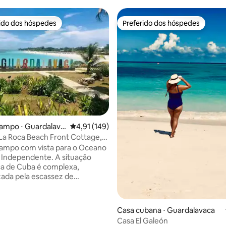
rido dos hóspedes
Preferido dos hóspedes
 melhores preferidos dos hóspedes
Preferido dos hóspedes
ampo ⋅ Guardalava
4,91 de uma avaliação média de 5, 149 avalia
4,91 (149)
La Roca Beach Front Cottage,
vaca!
ampo com vista para o Oceano
. Independente. A situação
a de Cuba é complexa,
zada pela escassez de
 e água para compra em todas
 Eu recomendo fortemente ter
 manhã/jantar preparado pelo
média de 5, 42 avaliações
Casa cubana ⋅ Guardalavaca
 ao lado, Abel; você não vai se
Casa El Galeón
praia ao