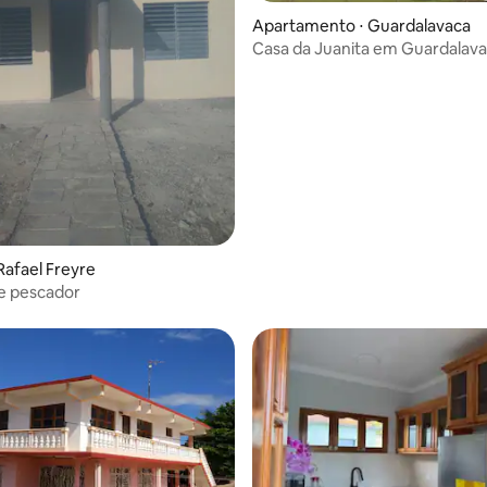
Apartamento ⋅ Guardalavaca
Casa da Juanita em Guardalav
 média de 5, 9 avaliações
Rafael Freyre
e pescador