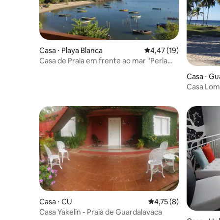
Casa ⋅ Playa Blanca
4,47 de uma avaliação 
4,47 (19)
Casa de Praia em frente ao mar "Perla
Escondida "
Casa ⋅ Gu
Casa Loma
hóspedes
Casa ⋅ CU
4,75 de uma avaliação
4,75 (8)
Casa Yakelin - Praia de Guardalavaca