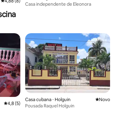
ções
4,88 de uma avaliação média de 5, 8 avaliações
4,88 (8)
Casa independente de Eleonora
scina
Casa cubana ⋅ Holguin
Novo lugar para fi
Novo
ções
4,8 de uma avaliação média de 5, 5 avaliações
4,8 (5)
Pousada Raquel Holguin