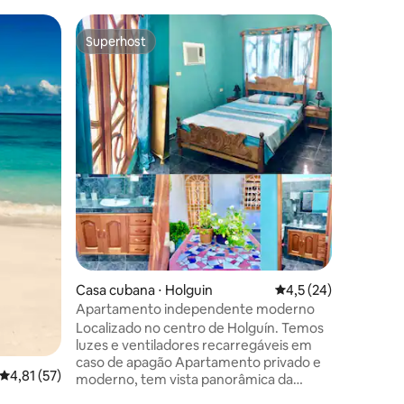
Casa ⋅ Ho
Superhost
Prefe
Superhost
Entre o
Casa ind
Apartame
em uma ár
e segura.
minutos do 
várias ca
variedad
tem uma
equipada
gastronôm
ções
Corrente 
Também 
hóspedes
sincero d
Casa cubana ⋅ Holguin
4,5 de uma avaliação
4,5 (24)
casa agra
Apartamento independente moderno
Localizado no centro de Holguín. Temos
luzes e ventiladores recarregáveis em
caso de apagão Apartamento privado e
4,81 de uma avaliação média de 5, 57 avaliações
4,81 (57)
moderno, tem vista panorâmica da
cidade e do Loma de la Cruz,