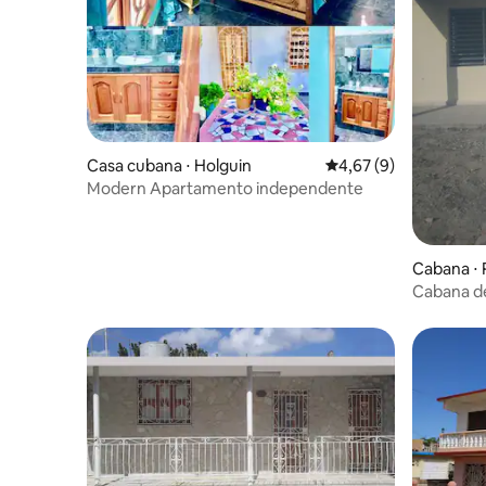
Casa cubana ⋅ Holguin
4,67 de uma avaliação
4,67 (9)
Modern Apartamento independente
Cabana ⋅ 
Cabana d