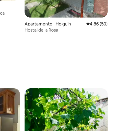
aca
Apartamento ⋅ Holguin
4,86 de uma avaliação
4,86 (50)
Hostal de la Rosa