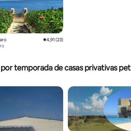
caro
4,91 de uma avaliação média de 5, 23 avalia
4,91 (23)
ro
média de 5, 67 avaliações
 por temporada de casas privativas pet 