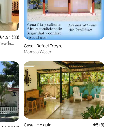
4,94 de uma avaliação média de 5, 33 avaliações
4,94 (33)
rivada
Casa ⋅ Rafael Freyre
Mansas Water
Casa ⋅ Holguin
5 de uma avaliaçã
5 (3)