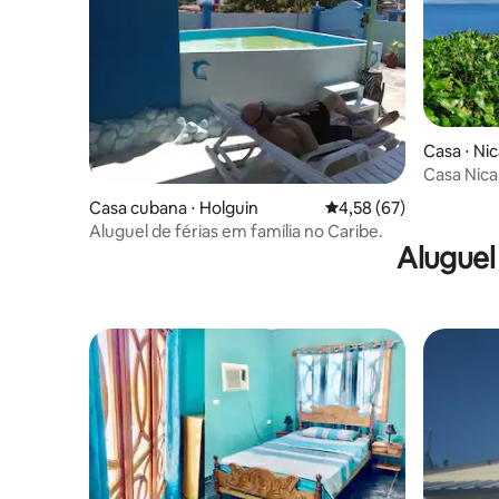
Casa ⋅ Ni
Casa Nica
Casa cubana ⋅ Holguin
4,58 de uma avaliação 
4,58 (67)
Aluguel de férias em família no Caribe.
Aluguel