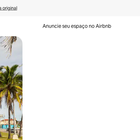
 original
Anuncie seu espaço no Airbnb
 deslizando o dedo na tela.