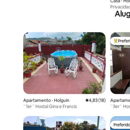
Casa ⋅ Ho
Privacida
Alug
Gina e Fr
Prefe
Entre os
Apartamento ⋅ Holguin
4,83 de uma avaliação 
4,83 (18)
Apartame
¨1er¨ Hostal Gina e Francis
¨3er¨ Hos
Preferid
Preferid