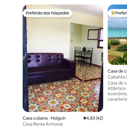
Preferido dos hóspedes
Prefe
Preferido dos hóspedes
Entre os
Casa de c
ca
Cabañita 
Guardala
Casa de c
Atlântico
econômic
caracteri
alimentos
as áreas.
o café da
Casa cubana ⋅ Holguin
4,83 de uma avaliação 
4,83 (42)
nosso chef
Casa Renta Armonía
arrepender! Caminhadas na 