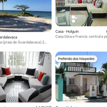
média de 5, 19 avaliações
Casa ⋅ Holguin
Casa Gina e Francis: central e p
ardalavaca
para você
 (praia de Guardalavaca) 2
Preferido dos hóspedes
Preferido dos hóspedes
 média de 5, 8 avaliações