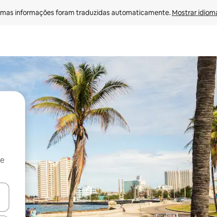
mas informações foram traduzidas automaticamente. 
Mostrar idioma
 e
ore-os usando as seta para cima e para baixo do teclado ou tocando e