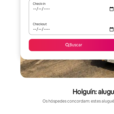
Check-in
Checkout
Buscar
Holguín: alug
Os hóspedes concordam: estes aluguéis