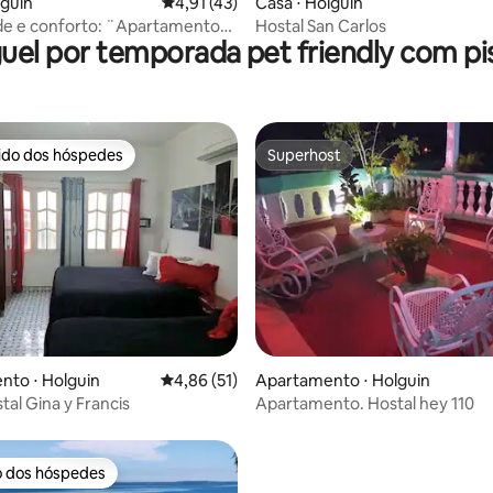
lguin
4,91 de uma avaliação média de 5, 43 avalia
4,91 (43)
Casa ⋅ Holguin
de e conforto: ¨Apartamento
Hostal San Carlos
uel por temporada pet friendly com pi
ancis¨
rido dos hóspedes
Superhost
 melhores preferidos dos hóspedes
Superhost
média de 5, 18 avaliações
nto ⋅ Holguin
4,86 de uma avaliação média de 5, 51 avalia
4,86 (51)
Apartamento ⋅ Holguin
tal Gina y Francis
Apartamento. Hostal hey 110
o dos hóspedes
o dos hóspedes