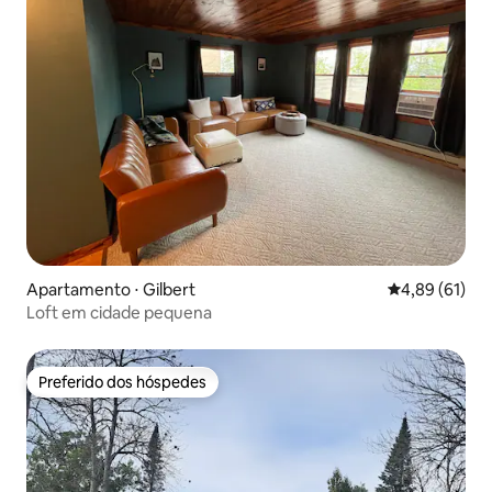
Apartamento ⋅ Gilbert
4,89 de uma a
4,89 (61)
Loft em cidade pequena
Preferido dos hóspedes
Preferido dos hóspedes