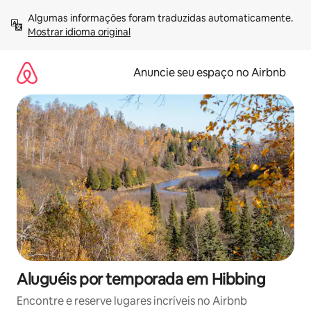
Pular
Algumas informações foram traduzidas automaticamente. 
para
Mostrar idioma original
o
conteúdo
Anuncie seu espaço no Airbnb
Aluguéis por temporada em Hibbing
Encontre e reserve lugares incríveis no Airbnb