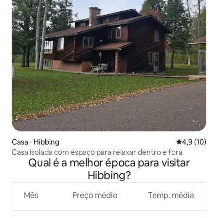
Casa ⋅ Hibbing
4,9 de uma a
4,9 (10)
Casa isolada com espaço para relaxar dentro e fora
Qual é a melhor época para visitar
Hibbing?
Mês
Preço médio
Temp. média