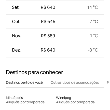
Set.
R$ 640
14 °C
Out.
R$ 645
7 °C
Nov.
R$ 589
-1 °C
Dez.
R$ 640
-8 °C
Destinos para conhecer
Destinos perto de você
Outros tipos de acomodações
Pr
Mineápolis
Winnipeg
Aluguéis por temporada
Aluguéis por temporada