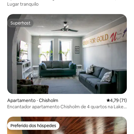
Lugar tranquilo
Superhost
Superhost
Apartamento ⋅ Chisholm
4,79 de uma a
4,79 (71)
Encantador apartamento Chisholm de 4 quartos na Lake
St.
Preferido dos hóspedes
Preferido dos hóspedes