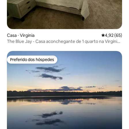
Casa ⋅ Virginia
4,92 de uma a
4,92 (65)
The Blue Jay - Casa aconchegante de 1 quarto na Virgínia
acomoda 4 pessoas
Preferido dos hóspedes
Preferido dos hóspedes