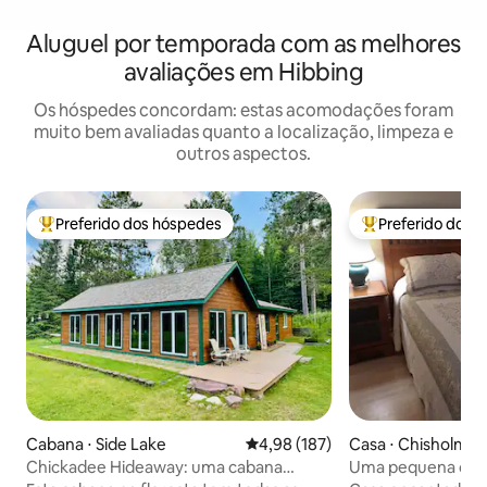
Aluguel por temporada com as melhores
avaliações em Hibbing
Os hóspedes concordam: estas acomodações foram
muito bem avaliadas quanto a localização, limpeza e
outros aspectos.
Preferido dos hóspedes
Preferido dos 
Entre os melhores preferidos dos hóspedes
Entre os melhore
Cabana ⋅ Side Lake
4,98 de uma avaliação média de 
4,98 (187)
Casa ⋅ Chisholm
Chickadee Hideaway: uma cabana
Uma pequena cas