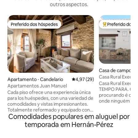
outros aspectos.
Preferido dos hóspedes
Preferido dos 
Preferido dos hóspedes
Entre os melhore
Casa de campo ⋅ 
Casa Rural Exedra 3* Venha descob
Apartamento ⋅ Candelario
4,97 de uma avaliação média de
4,97 (29)
Extremadura
​Casa Rural Exedr
Apartamentos Juan Manuel
TEMPO PARA. ​Olha, se o que você está
Cada piso ofrece una experiencia única
procurando é o típ
para los huéspedes, con una variedad de
onde ninguém cum
comodidades y vistas impresionantes.
nome, O EXEDRA 
Totalmente reformado y equipado con
VOCÊ. Isso é algo e
Comodidades populares em aluguel por
todo lo necesario para una excelente
aqueles que quer
estancia que invitan a la relajación y al
temporada em Hernán-Pérez
desconectar, respi
disfrute de la naturaleza. En este
em casa desde o
apartamento, además de la cocina, los
chegam. ​Tenho a 