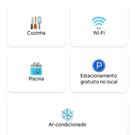
huéspedes encontrarán un espacioso
lugar em Carcabo
comedor bellamente decorado. Aquí,
do mundo, e não s
podrán disfrutar de sus comidas en un
quem vem me dá u
ambiente acogedor y elegante, con
de 4,95 e diz que 
capacidad para toda la familia o grupo de
recarregada. ES
amigos. Este encantador alojamiento
POR VOCÊ
Cozinha
Wi-Fi
rural ofrece tres acogedoras
habitaciones, cada una diseñada para
proporcionar confort y descanso a los
huéspedes; cada habitación está
decorada con buen gusto, combinando
elementos rústicos con toques
modernos para crear un ambiente cálido
y acogedor, y el baño está totalmente
Estacionamento
Piscina
equipado. Además, para garantizar la
gratuito no local
comodidad de los huéspedes durante
los meses más fríos, está equipada con
una estufa de pellets, que proporciona
un calor acogedor y agradable en toda la
estancia. Muy luminoso, todo exterior y
con balcón con vistas al pueblo y a la
montaña increíbles. El salón está
Ar-condicionado
amueblado con cómodos sofás y
sillones, perfectos para descansar