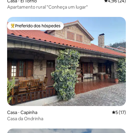
Casa ⋅ El Torno
4,96 de uma a
4,96 (24)
Apartamento rural "Conheça um lugar"
Preferido dos hóspedes
Entre os melhores preferidos dos hóspedes
Casa ⋅ Capinha
5 de uma a
5 (17)
Casa da Ondrinha