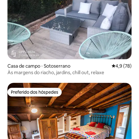
Casa de campo ⋅ Sotoserrano
4,9 de uma a
4,9 (78)
Às margens do riacho, jardins, chill out, relaxe
Preferido dos hóspedes
Preferido dos hóspedes