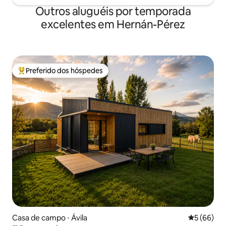
después de un día de exploración en la
Outros aluguéis por temporada
naturaleza.
excelentes em Hernán-Pérez
Preferido dos hóspedes
Entre os melhores preferidos dos hóspedes
Casa de campo ⋅ Ávila‎
5 de uma a
5 (66)