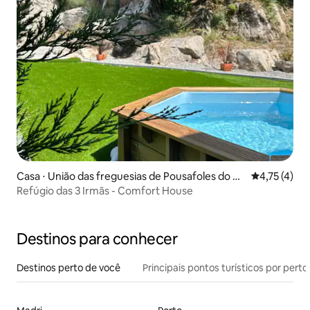
Casa ⋅ União das freguesias de Pousafoles do Bis
4,75 de uma 
4,75 (4)
po, Pena Lobo e Lomba
Refúgio das 3 Irmãs - Comfort House
Destinos para conhecer
Destinos perto de você
Principais pontos turísticos por perto