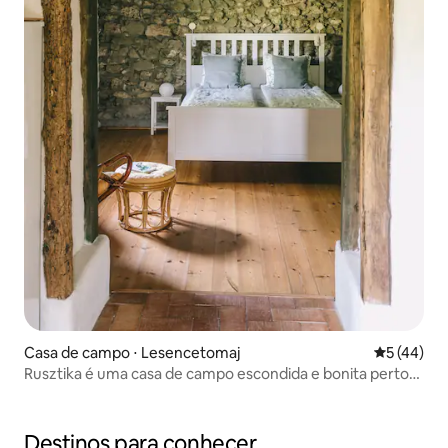
Casa de campo ⋅ Lesencetomaj
5 de uma a
5 (44)
Rusztika é uma casa de campo escondida e bonita perto
da floresta
Destinos para conhecer