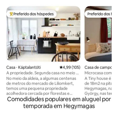
Preferido dos hóspedes
Preferido dos hó
Entre os melhores preferidos dos hóspedes
Preferido dos hó
Casa ⋅ Káptalantóti
4,99 de uma avaliação média de 
4,99 (105)
Casa de campo ⋅
A propriedade. Segunda casa no meio da
Microcasa com s
aldeia e da floresta
No meio da aldeia, a algumas centenas
A Tiny house é um
de metros do mercado de Liliomkert,
de 18m2 na pitores
temos uma pequena propriedade
Hegymagas, na bas
acolhedora cercada por florestas e
György, nas terras
Comodidades populares em aluguel por
riachos. Grande espaço comum no
também conhecid
andar de baixo, 4 quartos no andar de
húngara. Há duas casas de hóspedes na
temporada em Hegymagas
cima, lareira, jardim, fogueira, pérgula
recepção: a Tiny 
coberta, aromas e canto de pássaros
aqui e a Mandala 