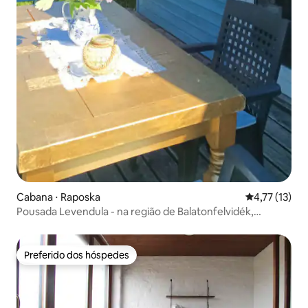
Cabana ⋅ Raposka
4,77 de uma a
4,77 (13)
Pousada Levendula - na região de Balatonfelvidék,
Raposka
Preferido dos hóspedes
Preferido dos hóspedes