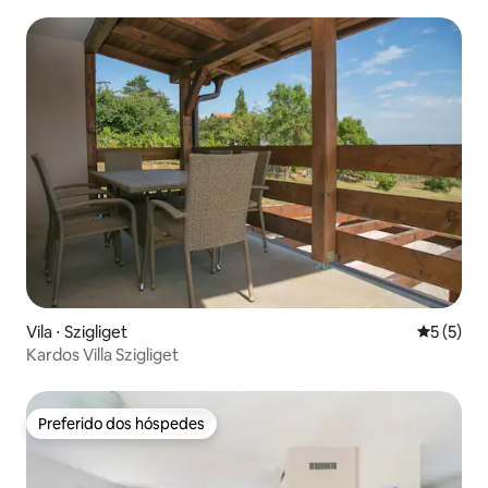
Vila ⋅ Szigliget
5 de uma 
5 (5)
Kardos Villa Szigliget
Preferido dos hóspedes
Preferido dos hóspedes