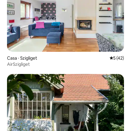
Casa ⋅ Szigliget
5 de uma a
5 (42)
AirSzigliget