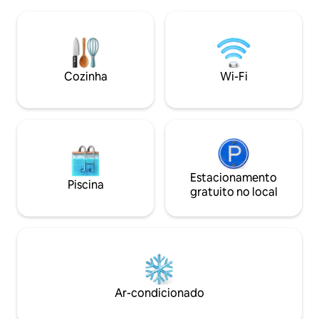
esperam por você em todas as
que está disponív
quantidades. A praia mais próxima fica a
separado. Na frente da casa, as trilhas
6 km. Na aldeia há um café, uma
levam ao topo da 
delicatessen, uma galeria, vinícolas, um
famosas vinícolas
mercado aos domingos, e nas aldeias
Balaton fica a ape
vizinhas, a 10 minutos, há a melhor
A SAUNA pode ser
Cozinha
Wi-Fi
sorveteria da região (do mundo), ótimos
pagamento de uma
restaurantes, programas para crianças e
um horário acorda
adultos, concertos, vinícolas, excursões.
10.000 HUF/aquec
pessoas).
Estacionamento
Piscina
gratuito no local
Ar-condicionado