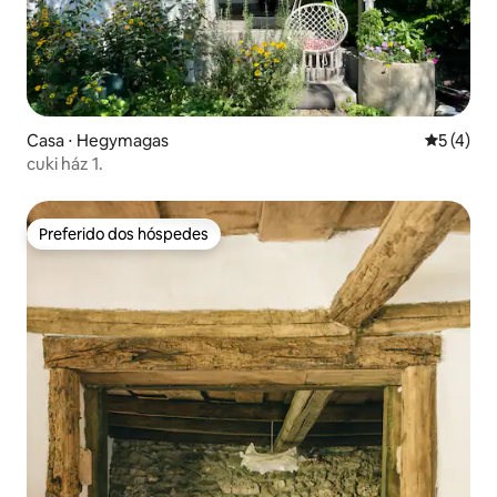
Casa ⋅ Hegymagas
5 de uma 
5 (4)
cuki ház 1.
Preferido dos hóspedes
Preferido dos hóspedes