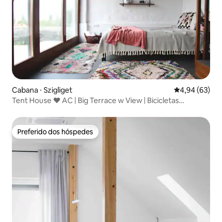
Cabana ⋅ Szigliget
4,94 de uma a
4,94 (63)
Tent House ❤️ AC | Big Terrace w View | Bicicletas
gratuitas
Preferido dos hóspedes
Preferido dos hóspedes