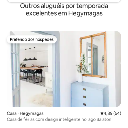
Outros aluguéis por temporada
excelentes em Hegymagas
Preferido dos hóspedes
Preferido dos hóspedes
Casa ⋅ Hegymagas
4,89 de uma a
4,89 (54)
Casa de férias com design inteligente no lago Balaton