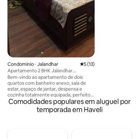
gatinhos divertid
memórias de anive
a família. A vibe r
simplesmente enc
um refúgio maravi
procuram passar 
Condomínio ⋅ Jalandhar
5 de uma avaliação média de
5 (13)
Apartamento 2 BHK Jalandhar
(Aconchegante e tranquilo)
Bem-vindo ao apartamento de dois
quartos com banheiro anexo, sala de
estar, espaço de jantar, despensa e
cozinha totalmente equipada, perfeito
Comodidades populares em aluguel por
para famílias, amigos, turistas ou
viajantes de negócios. Desfrute de um
temporada em Haveli
layout espaçoso com uma varanda
privada para relaxar e descontrair.
Equipado com instalações modernas,
incluindo Wi-Fi, mobiliário confortável.
Nosso apartamento 2BHK garante uma