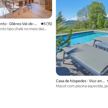
média de 5, 19 avaliações
to ⋅ Glières-Val-de-Bo
5 de uma avaliação média de 5, 15 avalia
5 (15)
to tipo chalé no meio das
as
Casa de hóspedes ⋅ Viuz-en-
Sallaz
Mazot com piscina aquecida, ja
aquabike!