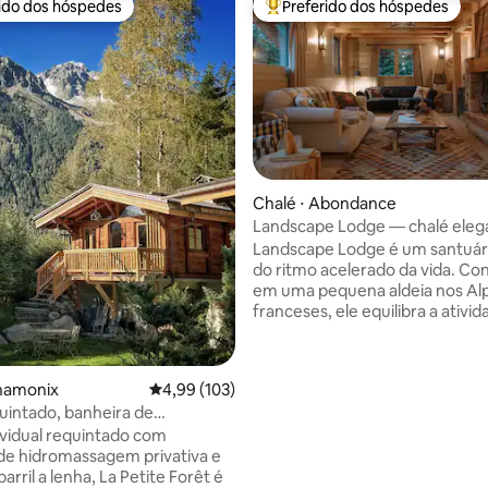
rido dos hóspedes
Preferido dos hóspedes
 melhores preferidos dos hóspedes
Entre os melhores preferidos d
Chalé ⋅ Abondance
Landscape Lodge — chalé ele
média de 5, 92 avaliações
vista incrível
Landscape Lodge é um santuár
do ritmo acelerado da vida. Co
em uma pequena aldeia nos Al
franceses, ele equilibra a ativid
livre com o descanso e o retiro
interiores combinam acabame
elegantes e modernos com to
Chamonix
4,99 de uma avaliação média de 5, 103 avalia
4,99 (103)
tradicionais únicos. As camas s
uintado, banheira de
luxuosamente confortáveis e o
sagem e sauna, perto do
banheiros são estilizados
ividual requintado com
individualmente com azulejos 
de hidromassagem privativa e
grande terraço é um ponto foca
arril a lenha, La Petite Forêt é