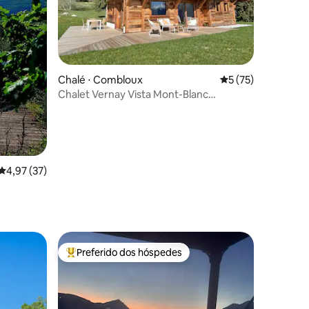
ções
Chalé ⋅ Combloux
5 de uma avaliação
5 (75)
Chalet Vernay Vista Mont-Blanc
deslumbrante
4,97 de uma avaliação média de 5, 37 avaliações
4,97 (37)
Preferido dos hóspedes
os hóspedes
Entre os melhores preferidos dos hóspedes