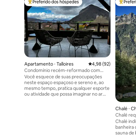
Preferido dos hóspedes
Prefe
Entre os melhores preferidos dos hóspedes
Entre os
Apartamento ⋅ Talloires
4,98 de uma avaliação 
4,98 (92)
Condomínio recém-reformado com
vista para o lago e a montanha
Você esquece de suas preocupações
neste espaço espaçoso e sereno e, ao
mesmo tempo, pratica qualquer esporte
ou atividade que possa imaginar no ar
puro da montanha alpina. Você vai
desfrutar de 4 quartos, com 4 banheiros
Chalé ⋅ 
privativos perto de um campo de golfe.
Chalé req
Um banheiro separado tem um vaso
hidromas
Chalé ind
sanitário tipo japonês e lavanderia. Três
teleférico
banheira 
espaços ao ar livre privativos (75 m²), dois
sauna de b
voltados para a vista do lago Noroeste e