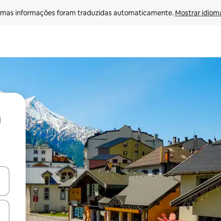
mas informações foram traduzidas automaticamente. 
Mostrar idioma
ore-os usando as seta para cima e para baixo do teclado ou tocando e