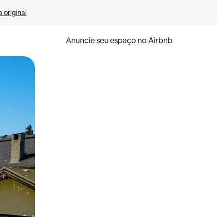
 original
Anuncie seu espaço no Airbnb
 deslizando o dedo na tela.