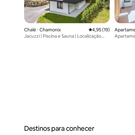
Chalé ⋅ Chamonix
4,95 de uma avaliação 
4,95 (19)
Apartamen
rne
Jacuzzi | Piscina e Sauna | Localização
Apartamen
Tranquila
montanh
Destinos para conhecer