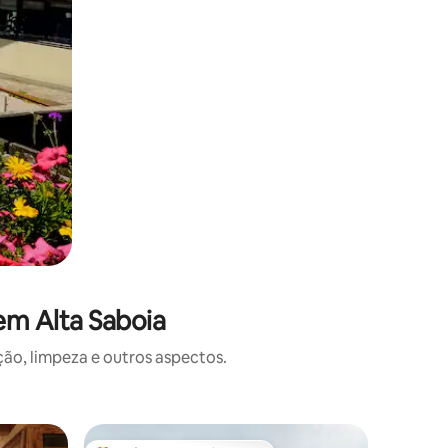
em Alta Saboia
o, limpeza e outros aspectos.
Microcas