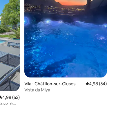
ções
Vila ⋅ Châtillon-sur-Cluses
4,98 de uma avaliação
4,98 (54)
Vista da Miya
4,98 de uma avaliação média de 5, 53 avaliações
4,98 (53)
cuzzi e