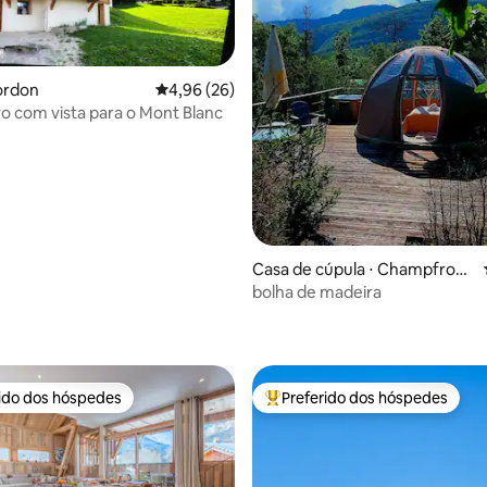
ordon
4,96 de uma avaliação média de 5, 26 avalia
4,96 (26)
o com vista para o Mont Blanc
Casa de cúpula ⋅ Champfromi
er
bolha de madeira
 média de 5, 9 avaliações
rido dos hóspedes
Preferido dos hóspedes
 melhores preferidos dos hóspedes
Entre os melhores preferidos d