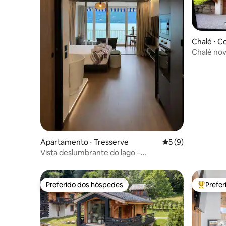
Chalé ⋅ C
Chalé nov
Apartamento ⋅ Tresserve
5 de uma avaliação
5 (9)
Vista deslumbrante do lago –
Apartamento moderno
Preferido dos hóspedes
Prefe
Preferido dos hóspedes
Entre os