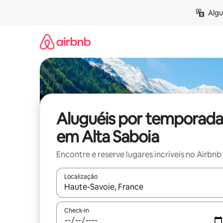
Pular
Algu
para
o
conteúdo
Aluguéis por temporada
em Alta Saboia
Encontre e reserve lugares incríveis no Airbnb
Localização
Quando os resultados estiverem disponíveis, expl
Check-in