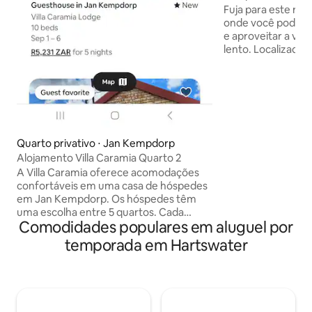
Jankemp | Wi-Fi | 
Fuja para este reti
onde você pode av
e aproveitar a vi
lento. Localizado 
de cascalho tranqu
deslumbrantes par
lugar perfeito par
as energias ou si
lá. Acomoda até 4 hóspedes
confortavelmente
Desfrute de Wi-Fi 
Quarto privativo ⋅ Jan Kempdorp
estacionamento s
Alojamento Villa Caramia Quarto 2
cozinha totalment
A Villa Caramia oferece acomodações
própria área priva
confortáveis em uma casa de hóspedes
Excelente custo-b
em Jan Kempdorp. Os hóspedes têm
residencial tranqui
uma escolha entre 5 quartos. Cada
Comodidades populares em aluguel por
quarto dispõe de entrada privativa,
banheiro privativo, camas confortáveis,
temporada em Hartswater
roupa de cama e toalhas de banho de
qualidade, frigobar, comodidades para
preparar chá e café e, para
entretenimento dos hóspedes, há uma
TV. Acesso ao Wi-Fi disponível. A