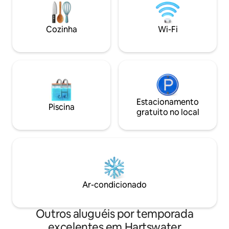
propriedade possui uma área de
entretenimento com telhado de palha,
onde os hóspedes podem desfrutar de
Cozinha
Wi-Fi
uma piscina de mergulho, instalações de
churrasco, uma área de jantar e uma
cozinha compartilhada.
Estacionamento
Piscina
gratuito no local
Ar-condicionado
Outros aluguéis por temporada
excelentes em Hartswater