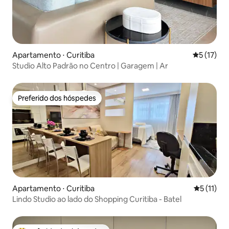
Apartamento ⋅ Curitiba
5 de uma a
5 (17)
Studio Alto Padrão no Centro | Garagem | Ar
Preferido dos hóspedes
Preferido dos hóspedes
Apartamento ⋅ Curitiba
5 de uma a
5 (11)
Lindo Studio ao lado do Shopping Curitiba - Batel