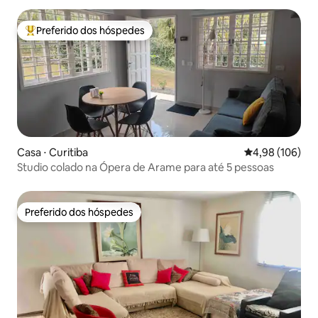
Preferido dos hóspedes
Entre os melhores preferidos dos hóspedes
Casa ⋅ Curitiba
4,98 de uma av
4,98 (106)
Studio colado na Ópera de Arame para até 5 pessoas
Preferido dos hóspedes
Preferido dos hóspedes