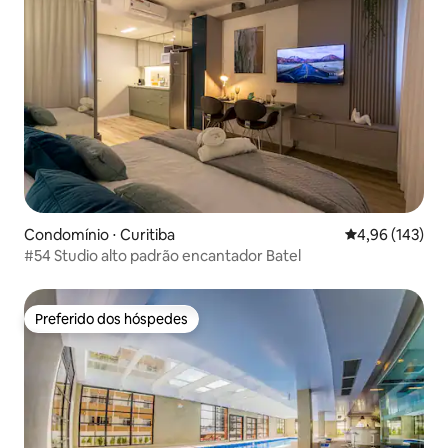
Condomínio ⋅ Curitiba
4,96 de uma av
4,96 (143)
#54 Studio alto padrão encantador Batel
Preferido dos hóspedes
Preferido dos hóspedes