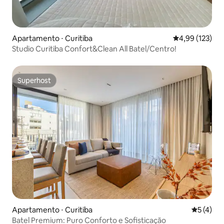
Apartamento ⋅ Curitiba
4,99 de uma av
4,99 (123)
Studio Curitiba Confort&Clean All Batel/Centro!
Superhost
Superhost
Apartamento ⋅ Curitiba
5 de uma 
5 (4)
Batel Premium: Puro Conforto e Sofisticação