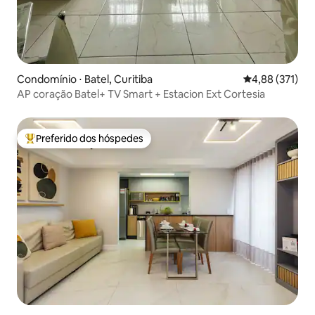
Condomínio ⋅ Batel, Curitiba
4,88 de uma av
4,88 (371)
AP coração Batel+ TV Smart + Estacion Ext Cortesia
Preferido dos hóspedes
Entre os melhores preferidos dos hóspedes