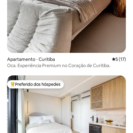
Apartamento ⋅ Curitiba
5 de uma a
5 (17)
Oca. Experiência Premium no Coração de Curitiba.
Preferido dos hóspedes
Entre os melhores preferidos dos hóspedes