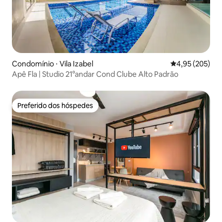
Condomínio ⋅ Vila Izabel
4,95 de uma av
4,95 (205)
Apê Fla | Studio 21°andar Cond Clube Alto Padrão
Preferido dos hóspedes
Preferido dos hóspedes