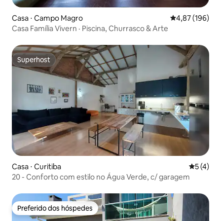
Casa ⋅ Campo Magro
4,87 de uma av
4,87 (196)
Casa Família Vivern · Piscina, Churrasco & Arte
Superhost
Superhost
Casa ⋅ Curitiba
5 de uma 
5 (4)
20 - Conforto com estilo no Água Verde, c/ garagem
Preferido dos hóspedes
Preferido dos hóspedes