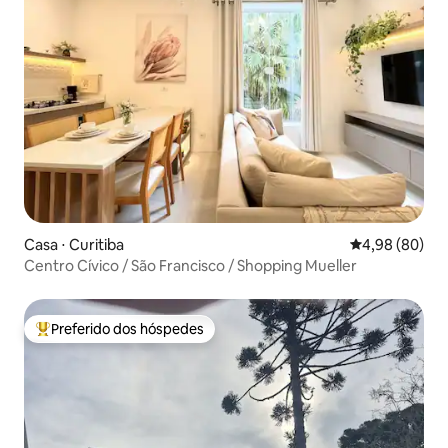
Casa ⋅ Curitiba
4,98 de uma av
4,98 (80)
Centro Cívico / São Francisco / Shopping Mueller
Preferido dos hóspedes
Entre os melhores preferidos dos hóspedes