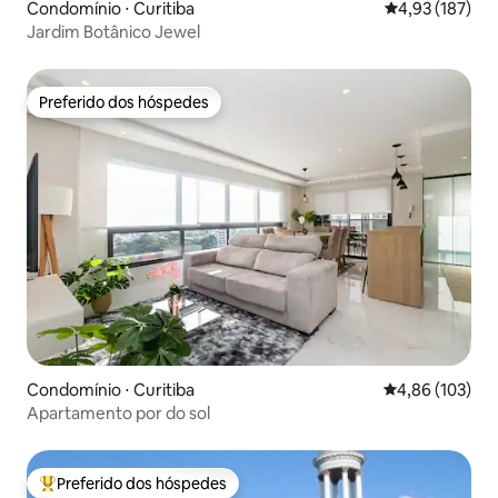
Condomínio ⋅ Curitiba
4,93 de uma av
4,93 (187)
Jardim Botânico Jewel
Preferido dos hóspedes
Preferido dos hóspedes
Condomínio ⋅ Curitiba
4,86 de uma av
4,86 (103)
Apartamento por do sol
Preferido dos hóspedes
Entre os melhores preferidos dos hóspedes