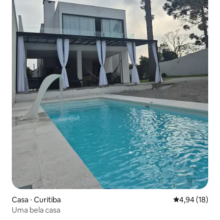
Casa ⋅ Curitiba
4,94 de uma a
4,94 (18)
Uma bela casa