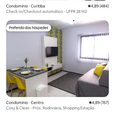
Condomínio ⋅ Curitiba
4,89 de uma ava
4,89 (484)
Check-in/Checkout automático - UFPR 28 M2
Preferido dos hóspedes
Preferido dos hóspedes
Condomínio ⋅ Centro
4,89 de uma av
4,89 (157)
Cosy & Clean - Próx. Rodoviária, Shopping Estação