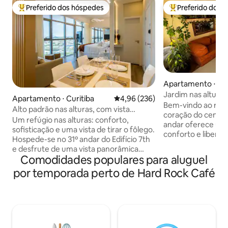
Preferido dos hóspedes
Preferido dos 
Entre os melhores preferidos dos hóspedes
Entre os melhore
Apartamento ⋅ Cur
Jardim nas altura
Apartamento ⋅ Curitiba
4,96 de uma avaliação média de 
4,96 (236)
tranquilidade
Bem-vindo ao refú
Alto padrão nas alturas, com vista
coração do centro 
panorâmica
Um refúgio nas alturas: conforto,
andar oferece uma
sofisticação e uma vista de tirar o fôlego.
conforto e liberda
Hospede-se no 31º andar do Edifício 7th
do pôr do sol em n
e desfrute de uma vista panorâmica
alturas! Poucos pa
Comodidades populares para aluguel
inesquecível de Curitiba. O Apto conta
Praça Osório e La
com decoração alto padrão, com todos
por temporada perto de Hard Rock Café
estará no centro d
os utensílios, uma cama Queen além de
relaxe em nossa c
ter o privilégio de curtir o nascer do sol
por ambientes am
através das montanhas. Conforto,
Comodidade, segur
limpeza impecável e roupas de cama e
definem nossa h
banho são itens de extrema dedicação,
viver experiências
comprovados por todos os hóspedes.