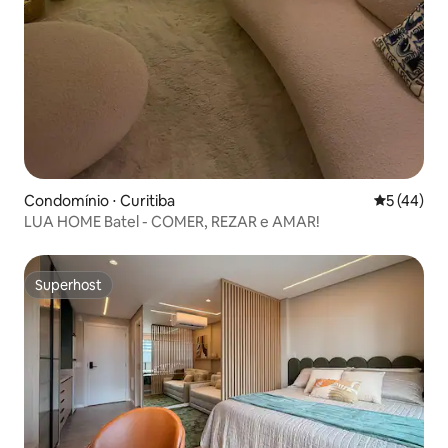
Condomínio ⋅ Curitiba
5 de uma a
5 (44)
LUA HOME Batel - COMER, REZAR e AMAR!
Superhost
Superhost