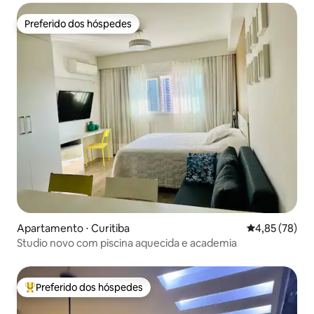
Preferido dos hóspedes
Preferido dos hóspedes
Apartamento ⋅ Curitiba
4,85 de uma a
4,85 (78)
Studio novo com piscina aquecida e academia
Preferido dos hóspedes
Entre os melhores preferidos dos hóspedes