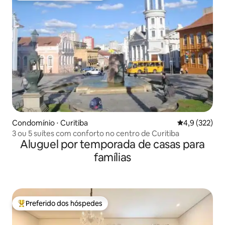
Condomínio ⋅ Curitiba
4,9 de uma av
4,9 (322)
3 ou 5 suítes com conforto no centro de Curitiba
Aluguel por temporada de casas para
famílias
Preferido dos hóspedes
Entre os melhores preferidos dos hóspedes