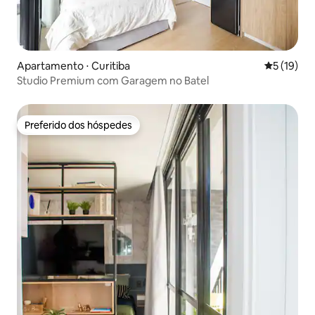
Apartamento ⋅ Curitiba
5 de uma a
5 (19)
Studio Premium com Garagem no Batel
Preferido dos hóspedes
Preferido dos hóspedes