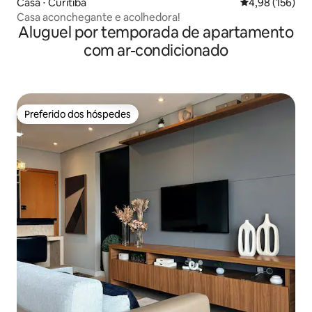
Casa ⋅ Curitiba
4,98 de uma av
4,98 (156)
Casa aconchegante e acolhedora!
Aluguel por temporada de apartamento
com ar-condicionado
Preferido dos hóspedes
Preferido dos hóspedes