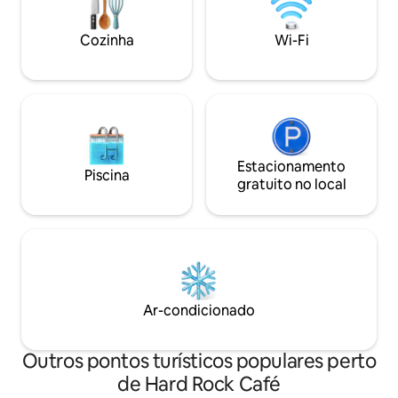
Aguardamos sua 
Também possui uma vaga de garagem
de cortesia.
Cozinha
Wi-Fi
Estacionamento
Piscina
gratuito no local
Ar-condicionado
Outros pontos turísticos populares perto
de Hard Rock Café