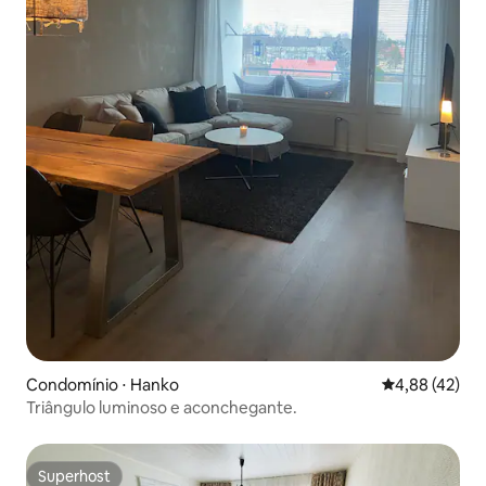
Condomínio ⋅ Hanko
4,88 de uma a
4,88 (42)
Triângulo luminoso e aconchegante.
Superhost
Superhost