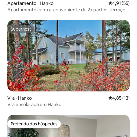
Apartamento ⋅ Hanko
4,91 de uma a
4,91 (55)
Apartamento central conveniente de 2 quartos, terraço,
sauna
Superhost
Superhost
Vila ⋅ Hanko
4,85 de uma a
4,85 (13)
Vila ensolarada em Hanko
Preferido dos hóspedes
Preferido dos hóspedes