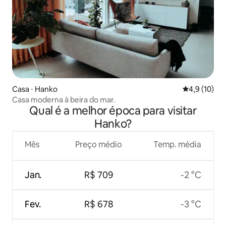
Casa ⋅ Hanko
4,9 de uma a
4,9 (10)
Casa moderna à beira do mar.
Qual é a melhor época para visitar
Hanko?
Mês
Preço médio
Temp. média
Jan.
R$ 709
-2 °C
Fev.
R$ 678
-3 °C