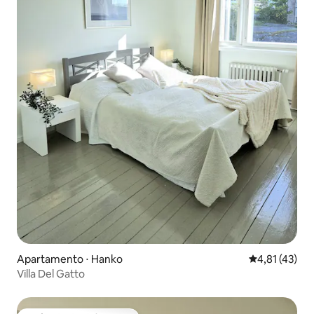
Apartamento ⋅ Hanko
4,81 de uma a
4,81 (43)
Villa Del Gatto