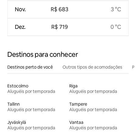
Nov.
R$ 683
3 °C
Dez.
R$ 719
0 °C
Destinos para conhecer
Destinos perto de você
Outros tipos de acomodações
Pr
Estocolmo
Riga
Aluguéis por temporada
Aluguéis por temporada
Tallinn
Tampere
Aluguéis por temporada
Aluguéis por temporada
Jyväskylä
Vantaa
Aluguéis por temporada
Aluguéis por temporada