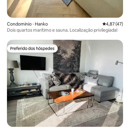
Condomínio ⋅ Hanko
4,87 de uma a
4,87 (47)
Dois quartos marítimo e sauna. Localização privilegiada!
Preferido dos hóspedes
Preferido dos hóspedes