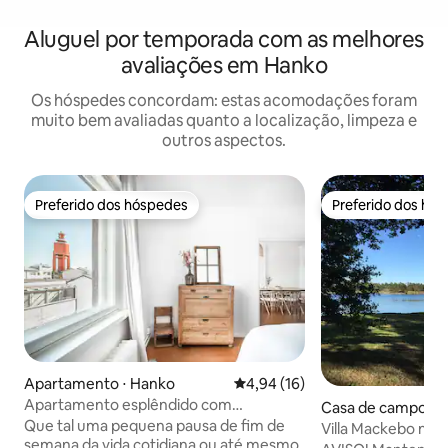
Aluguel por temporada com as melhores
avaliações em Hanko
Os hóspedes concordam: estas acomodações foram
muito bem avaliadas quanto a localização, limpeza e
outros aspectos.
Preferido dos hóspedes
Preferido dos hó
Preferido dos hóspedes
Preferido dos hó
Apartamento ⋅ Hanko
4,94 de uma avaliação média de
4,94 (16)
Apartamento esplêndido com
Casa de campo ⋅ 
localização!
Que tal uma pequena pausa de fim de
Villa Mackebo no a
semana da vida cotidiana ou até mesmo