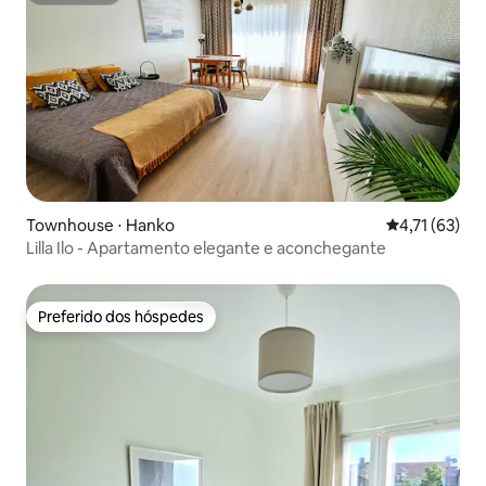
Townhouse ⋅ Hanko
4,71 de uma a
4,71 (63)
Lilla Ilo - Apartamento elegante e aconchegante
Preferido dos hóspedes
Preferido dos hóspedes