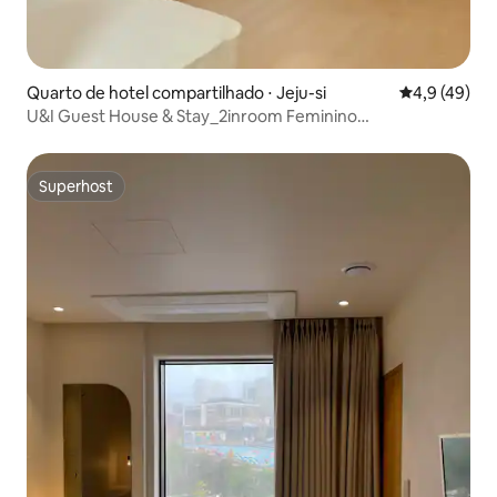
Quarto de hotel compartilhado ⋅ Jeju-si
4,9 de uma a
4,9 (49)
U&I Guest House & Stay_2inroom Feminino
Compartilhado A
Superhost
Superhost