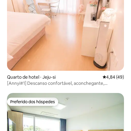
Quarto de hotel ⋅ Jeju-si
4,84 de uma a
4,84 (49)
[Annyi#1] Descanso confortável, aconchegante,
relaxamento no centro da cidade/Lotte Duty Free 3
minutos/Aeroporto de Jeju 5 minutos/Nuwemaru Street
5 minutos
Preferido dos hóspedes
Preferido dos hóspedes