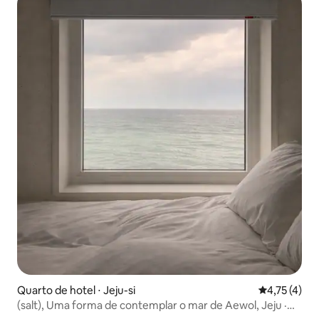
Quarto de hotel ⋅ Jeju-si
4,75 de uma 
4,75 (4)
(salt), Uma forma de contemplar o mar de Aewol, Jeju ·
Três janelas, Double 6