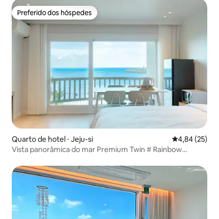
Preferido dos hóspedes
Preferido dos hóspedes
Quarto de hotel ⋅ Jeju-si
4,84 de uma a
4,84 (25)
Vista panorâmica do mar Premium Twin # Rainbow
Coastal Road, Dodujeok Historic Street