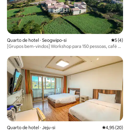
Quarto de hotel ⋅ Seogwipo-si
5 de uma 
5 (4)
[Grupos bem-vindos] Workshop para 150 pessoas, café da
manhã, churrasco, conteúdo específico negociável! Entre
em contato
Quarto de hotel ⋅ Jeju-si
4,95 de uma a
4,95 (20)