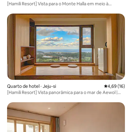
[Hamili Resort] Vista para o Monte Halla em meio à
paisagem verde | Acolhedor | Cheio de emoção | Espaço
para descansar com conforto |
Quarto de hotel ⋅ Jeju-si
4,69 de uma a
4,69 (16)
[Hamili Resort] Vista panorâmica para o mar de Aewol |
Espaço aconchegante | Cheio de emoção | Descanso
confortável