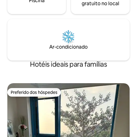
Piscina
especificada). [Instruções de
pomerânia, maltip
gratuito no local
estacionamento] **Sem
são permitidos cã
estacionamento: estacionamento da
taxa para cães de
Villa bem ao lado da acomodação. -
- O aquecimento 
Rebocado. ;( 1. 'Estacionamento público
mas um aquecimen
na rua' em frente a 100 metros (Crown
piso, por isso é qu
Mart) da acomodação: gratuito por 365
condicionado está 
dias 2. Estacionamento público do outro
Uso gratuito da m
Ar-condicionado
lado da rua da acomodação (Kongsi
que fica no espaç
Chinese House).(Dias úteis das 18h às 9h
Espero que tenha
do dia seguinte, sábado. Feriados: grátis)
obrigado ^ ^
Hotéis ideais para famílias
3. Possível em uma parede vazia na
acomodação.
Preferido dos hóspedes
Preferido dos hóspedes