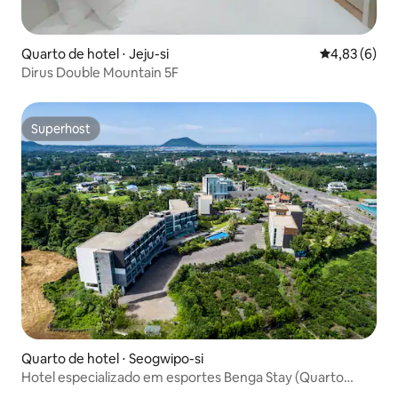
Quarto de hotel ⋅ Jeju-si
4,83 de uma 
4,83 (6)
Dirus Double Mountain 5F
Superhost
Superhost
Quarto de hotel ⋅ Seogwipo-si
Hotel especializado em esportes Benga Stay (Quarto
Duplo Padrão para 2 pessoas)