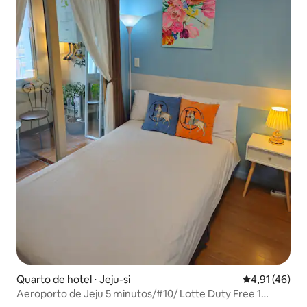
Quarto de hotel ⋅ Jeju-si
4,91 de uma a
4,91 (46)
Aeroporto de Jeju 5 minutos/#10/ Lotte Duty Free 1
minuto / Shinram Duty Free 6 minutos/ Jeonwon Baozen