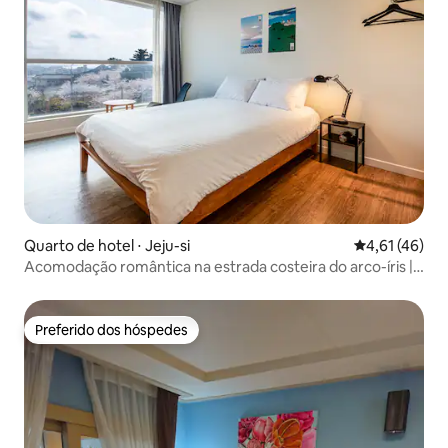
Quarto de hotel ⋅ Jeju-si
4,61 de uma a
4,61 (46)
Acomodação romântica na estrada costeira do arco-íris |
Dodobong | 10 minutos do aeroporto | Praia de Iho Tewoo
| 1 cama de casal
Preferido dos hóspedes
Preferido dos hóspedes