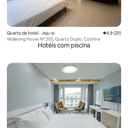
Quarto de hotel ⋅ Jeju-si
4,9 de uma a
4,9 (20)
Woljeong House Nº 203, Quarto Duplo, Cozinha
Hotéis com piscina