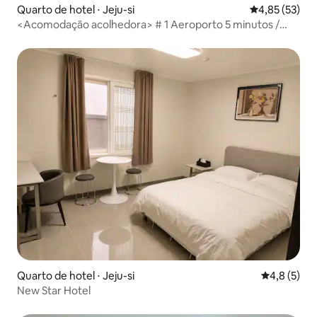
Quarto de hotel ⋅ Jeju-si
4,85 de uma a
4,85 (53)
<Acomodação acolhedora> # 1 Aeroporto 5 minutos /
Localização em Shinjeju / Lotte Duty Free 1 minuto / Shilla
Duty Free 5 minutos
Quarto de hotel ⋅ Jeju-si
4,8 de uma 
4,8 (5)
New Star Hotel