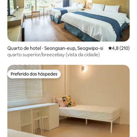
Quarto de hotel ⋅ Seongsan-eup, Seogwipo-si
4,8 de uma av
4,8 (210)
quarto superior/breezebay (vista da cidade)
Preferido dos hóspedes
Preferido dos hóspedes