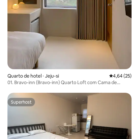
Quarto de hotel ⋅ Jeju-si
4,64 de uma a
4,64 (25)
01. Bravo-inn (Bravo-inn) Quarto Loft com Cama de
Solteiro perto do Aeroporto de Jeju
Superhost
Superhost