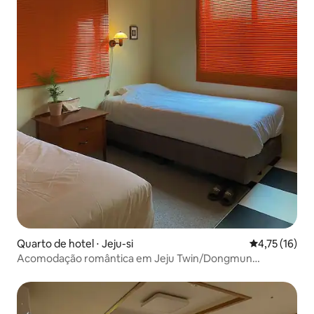
Quarto de hotel ⋅ Jeju-si
4,75 de uma a
4,75 (16)
Acomodação romântica em Jeju Twin/Dongmun
Tradicional Mercado 3 minutos a pé Aeroporto de Jeju 15
minutos/Sanjicheon