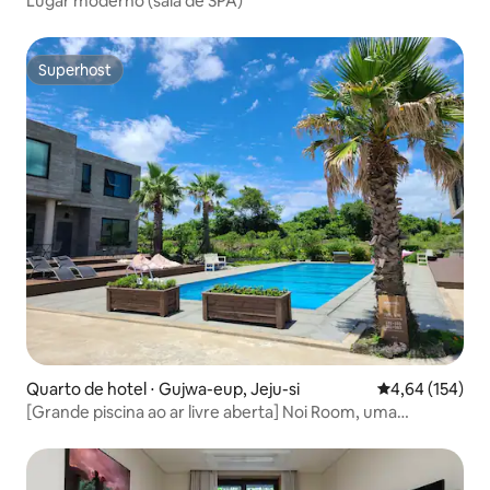
Lugar moderno (sala de SPA)
Superhost
Superhost
Quarto de hotel ⋅ Gujwa-eup, Jeju-si
4,64 de uma av
4,64 (154)
[Grande piscina ao ar livre aberta] Noi Room, uma
acomodação relaxante em Jeju que se orgulha da sua
limpeza