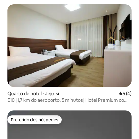
Street 3 minutos/ Netflix/ Estacionamento gratuito
Quarto de hotel ⋅ Jeju-si
5 de uma 
5 (4)
E10 [1,7 km do aeroporto, 5 minutos] Hotel Premium com
cama de solteiro. Lotte Duty Free. Em frente ao
aeroporto. Estacionamento amplo.
Preferido dos hóspedes
Preferido dos hóspedes