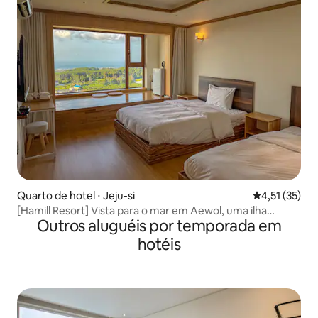
Quarto de hotel ⋅ Jeju-si
4,51 de uma a
4,51 (35)
[Hamill Resort] Vista para o mar em Aewol, uma ilha
Outros aluguéis por temporada em
verdejante | Tranquilidade | Resort aconchegante |
Acomodação para relaxar |
hotéis