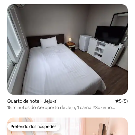
Quarto de hotel ⋅ Jeju-si
5 de uma 
5 (5)
15 minutos do Aeroporto de Jeju, 1 cama #Sozinho
#Ótimo custo-benefício
Preferido dos hóspedes
Preferido dos hóspedes