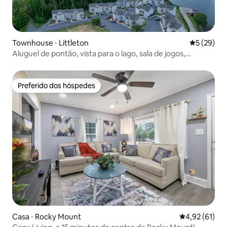
Townhouse ⋅ Littleton
5 de uma a
5 (29)
Aluguel de pontão, vista para o lago, sala de jogos,
fogueira
Preferido dos hóspedes
Preferido dos hóspedes
Casa ⋅ Rocky Mount
4,92 de uma a
4,92 (61)