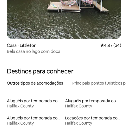
Casa ⋅ Littleton
4,97 de uma a
4,97 (34)
Bela casa no lago com doca
Destinos para conhecer
Outros tipos de acomodações
Principais pontos turísticos po
Aluguéis por temporada com acesso ao lago
Aluguéis por temporada com caiaque
Halifax County
Halifax County
Aluguéis por temporada com banheira de hidromassagem
Locações por temporada com piscina
Halifax County
Halifax County