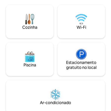
aqui não há barulho da cidade! • Limpeza
privativos oferece
impecável: cuidadosamente projetado e
Com amplo espaço 
mantido com zelo para sua
pessoas, é perfeit
tranquilidade. • Fácil acesso: a apenas 10
ou grupos de trab
minutos da I-95. • Sabores locais: explore
comodidade de um
a Montanha Medoc ou prove nossos
embarcações para 
Cozinha
Wi-Fi
famosos amendoins. Relaxe com
na água e pescaria
elegância e tranquilidade. Seu refúgio
beira do lago neste
espera por você!
espera por você!
Estacionamento
Piscina
gratuito no local
Ar-condicionado