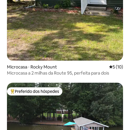
Microcasa ⋅ Rocky Mount
5 de uma a
5 (10)
Microcasa a 2 milhas da Route 95, perfeita para dois
Preferido dos hóspedes
Entre os melhores preferidos dos hóspedes