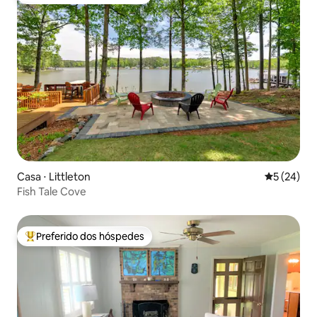
Entre os melhores preferidos dos hóspedes
Casa ⋅ Littleton
5 de uma a
5 (24)
Fish Tale Cove
Preferido dos hóspedes
Entre os melhores preferidos dos hóspedes