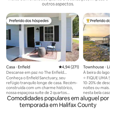
outros aspectos.
Preferido dos hóspedes
Preferido dos 
Preferido dos hóspedes
Entre os melhore
Casa ⋅ Enfield
4,94 de uma avaliação média de 
4,94 (271)
Townhouse ⋅ Littl
Descanse em paz no The Enfield
À beira do lago! 4
Sanctuary | Perto da I-95
casal, piscina, pra
Conheça o Enfield Sanctuary, seu
⭐ FIQUE UMA SE
refúgio tranquilo longe de casa. Recém-
10-20% de descont
construída com um charme histórico,
noites ou mais. Relaxe e descontraia
nossa espaçosa suíte de 2 quartos
nesta bela casa e
Comodidades populares em aluguel por
oferece a combinação perfeita do
quartos/3,5 banhe
encanto de uma cidade pequena com o
vistas deslumbrant
temporada em Halifax County
conforto moderno. • Descanse em paz:
espaçoso layout d
situado em uma cidade rural tranquila —
móveis modernos 