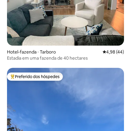
Hotel-fazenda ⋅ Tarboro
4,98 de uma a
4,98 (44)
Estadia em uma fazenda de 40 hectares
Preferido dos hóspedes
Entre os melhores preferidos dos hóspedes