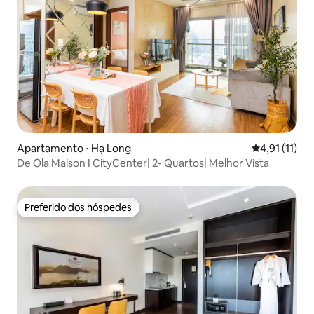
Apartamento ⋅ Hạ Long
4,91 de uma a
4,91 (11)
De Ola Maison I CityCenter| 2- Quartos| Melhor Vista
Preferido dos hóspedes
Preferido dos hóspedes