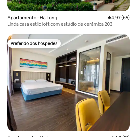
Apartamento ⋅ Hạ Long
4,97 de uma a
4,97 (65)
Linda casa estilo loft com estúdio de cerâmica 203
Preferido dos hóspedes
Preferido dos hóspedes