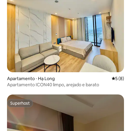
Apartamento ⋅ Hạ Long
5 de uma 
5 (8)
Apartamento ICON40 limpo, arejado e barato
Superhost
Superhost