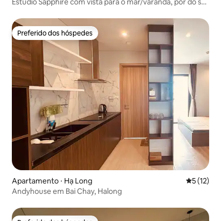
Estúdio Sapphire com vista para o mar/varanda, pôr do sol
e fogos de artifício
Preferido dos hóspedes
Preferido dos hóspedes
Apartamento ⋅ Hạ Long
5 de uma a
5 (12)
Andyhouse em Bai Chay, Halong