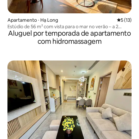
Apartamento ⋅ Hạ Long
5 de uma a
5 (13)
Estúdio de 56 m² com vista para o mar no verão – a 2
Aluguel por temporada de apartamento
minutos da praia
com hidromassagem