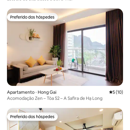
Preferido dos hóspedes
Preferido dos hóspedes
Apartamento ⋅ Hong Gai
5 de uma a
5 (10)
Acomodação Zen – Tòa S2 – A Safira de Hạ Long
Preferido dos hóspedes
Preferido dos hóspedes