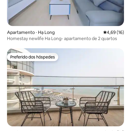
Apartamento ⋅ Hạ Long
4,69 de uma a
4,69 (16)
Homestay newlife Ha Long- apartamento de 2 quartos
Preferido dos hóspedes
Preferido dos hóspedes