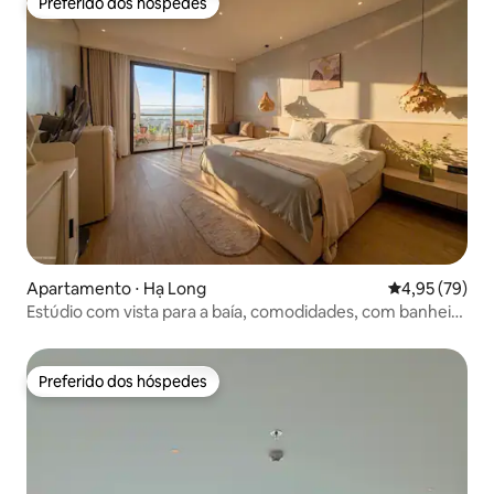
Preferido dos hóspedes
Preferido dos hóspedes
Apartamento ⋅ Hạ Long
4,95 de uma a
4,95 (79)
Estúdio com vista para a baía, comodidades, com banheira
Citadines HL
Preferido dos hóspedes
Preferido dos hóspedes