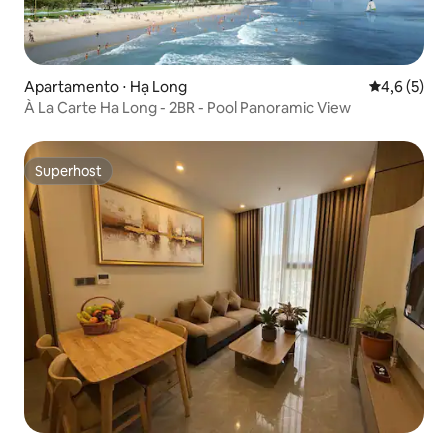
Apartamento ⋅ Hạ Long
4,6 de uma 
4,6 (5)
À La Carte Ha Long - 2BR - Pool Panoramic View
Superhost
Superhost