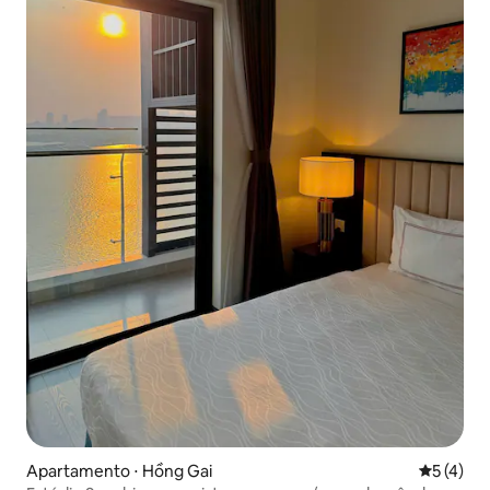
Apartamento ⋅ Hồng Gai
5 de uma 
5 (4)