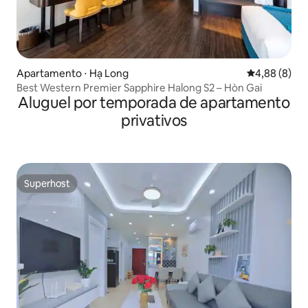
Apartamento ⋅ Hạ Long
4,88 de uma 
4,88 (8)
Best Western Premier Sapphire Halong S2 – Hòn Gai
Aluguel por temporada de apartamento
privativos
Superhost
Superhost