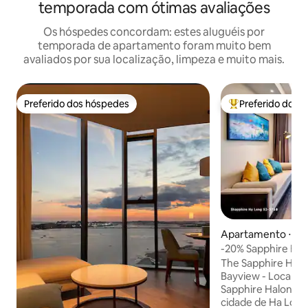
temporada com ótimas avaliações
Os hóspedes concordam: estes aluguéis por
temporada de apartamento foram muito bem
avaliados por sua localização, limpeza e muito mais.
Preferido dos hóspedes
Preferido dos 
Preferido dos hóspedes
Entre os melhore
Apartamento ⋅ Hạ
-20% Sapphire Hạ 
vista para fogos de
The Sapphire Ha L
Bayview - Localiz
Sapphire Halong, 
cidade de Ha Long