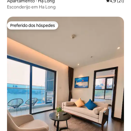
Apartamento ⋅ Hạ Long
4,9 de uma a
4,9 (21)
Esconderijo em Ha Long
Preferido dos hóspedes
Preferido dos hóspedes