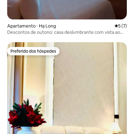
Apartamento ⋅ Hạ Long
5 de uma 
5 (7)
Descontos de outono: casa deslumbrante com vista ao
pôr do sol
Preferido dos hóspedes
Preferido dos hóspedes