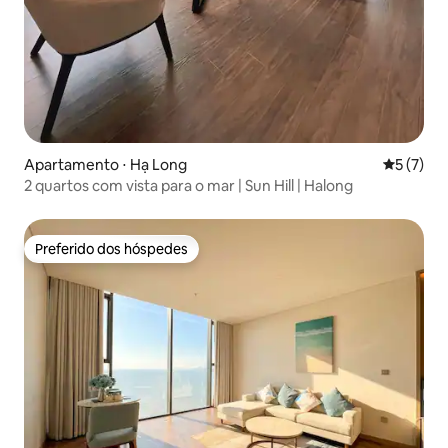
Apartamento ⋅ Hạ Long
5 de uma 
5 (7)
2 quartos com vista para o mar | Sun Hill | Halong
Preferido dos hóspedes
Preferido dos hóspedes