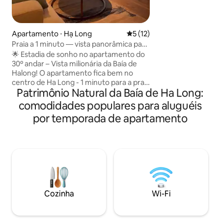
elegante: unidade 
com 2 quartos e ár
com vistas deslumb
deslumbrantes: en
Apartamento ⋅ Hạ Long
5 de uma avaliação média de
5 (12)
apreciar o nascer d
Praia a 1 minuto — vista panorâmica para
encantadores port
o mar
🌟 Estadia de sonho no apartamento do
Comodidades comp
30º andar – Vista milionária da Baía de
condicionado, Wi-f
Halong! O apartamento fica bem no
totalmente equipa
centro de Ha Long - 1 minuto para a praia
estacionamento s
Patrimônio Natural da Baía de Ha Long:
da Marina - nascer do sol, pôr do sol na
estadia confortáv
baía - Ao lado do InterContinental
comodidades populares para aluguéis
do centro da cida
Halong - resort internacional de 6
por temporada de apartamento
estrelas - 5 minutos para o Complexo
Sun World Ha Long e excelentes pontos
de diversão - 10 minutos do cais de Tuan
Chau para passeios pela baía -
Instalações ao redor: restaurantes,
cafés, supermercados, spas, bancos - 10
minutos para Bai Chay - 15 minutos para
o Museu Quang Ninh - 45 minutos para o
Cozinha
Wi-Fi
aeroporto de Van Don