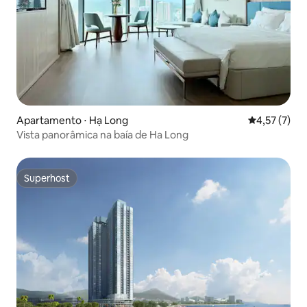
Apartamento ⋅ Hạ Long
4,57 de uma 
4,57 (7)
Vista panorâmica na baía de Ha Long
Superhost
Superhost