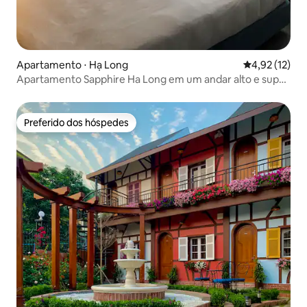
Apartamento ⋅ Hạ Long
4,92 de uma a
4,92 (12)
Apartamento Sapphire Ha Long em um andar alto e super
bonito
Preferido dos hóspedes
Preferido dos hóspedes