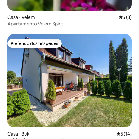
Casa ⋅ Velem
5 de uma 
5 (3)
Apartamento Velem Spirit
Preferido dos hóspedes
Preferido dos hóspedes
Casa ⋅ Bük
5 de uma a
5 (14)