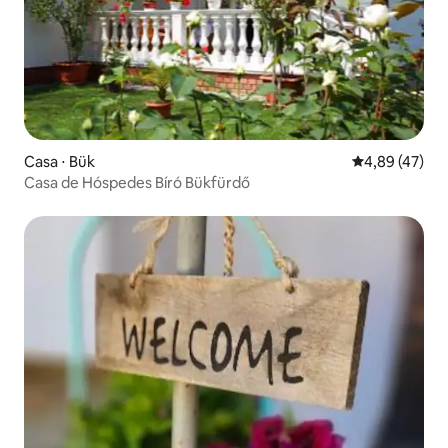
Casa ⋅ Bük
4,89 de uma a
4,89 (47)
Casa de Hóspedes Bíró Bükfürdő