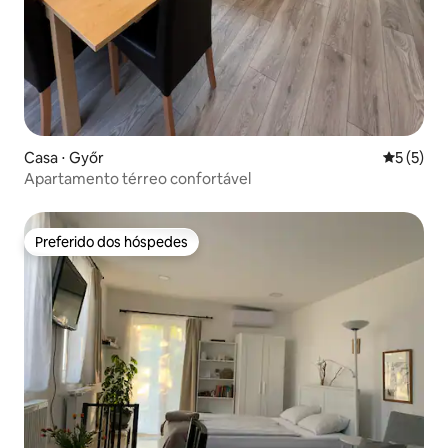
Casa ⋅ Győr
5 de uma 
5 (5)
Apartamento térreo confortável
Preferido dos hóspedes
Preferido dos hóspedes