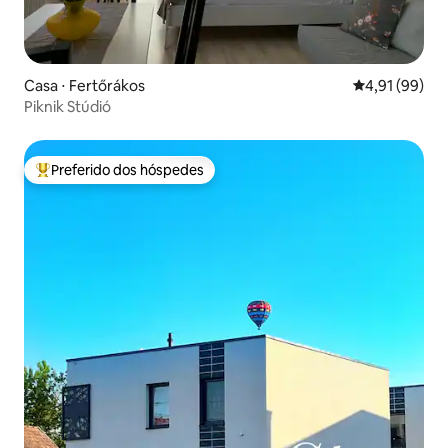
Casa ⋅ Fertőrákos
4,91 de uma a
4,91 (99)
Piknik Stúdió
Preferido dos hóspedes
Entre os melhores preferidos dos hóspedes