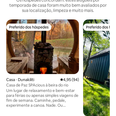
Os hóspedes concordam: estes aluguéis por
temporada de casa foram muito bem avaliados por
sua localização, limpeza e muito mais.
Preferido dos hóspedes
Preferido dos hó
Preferido dos hóspedes
Preferido dos hó
Casa ⋅ Dunakiliti
4,95 de uma avaliação média de
4,95 (94)
Casa de Paz SPAcious à beira do rio
Um lugar de relaxamento e bem-estar
para férias ou apenas simples viagens de
fim de semana. Caminhe, pedale,
experimente a canoa. Nade. Ou
simplesmente aproveite o tempo de
leitura tranquilo na margem do canal