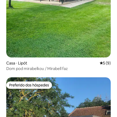
Casa ⋅ Lipót
5 de uma 
5 (9)
Dom pod mirabelkou / Mirabell faz
Preferido dos hóspedes
Preferido dos hóspedes