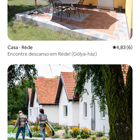
Casa ⋅ Réde
4,83 de uma 
4,83 (6)
Encontre descanso em Réde! (Gólya-ház)