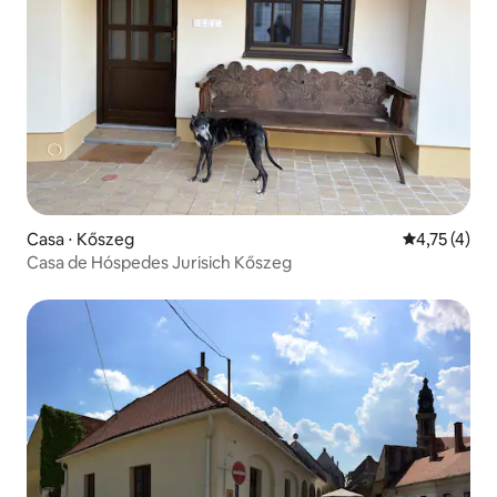
Casa ⋅ Kőszeg
4,75 de uma 
4,75 (4)
Casa de Hóspedes Jurisich Kőszeg