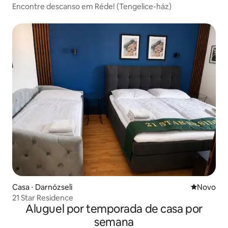
Encontre descanso em Réde! (Tengelice-ház)
Casa ⋅ Darnózseli
Novo lugar
Novo
21 Star Residence
Aluguel por temporada de casa por
semana