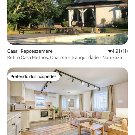
Casa ⋅ Répceszemere
4,91 de uma a
4,91 (11)
Retiro Casa Methos: Charme - Tranquilidade - Natureza
Preferido dos hóspedes
Preferido dos hóspedes