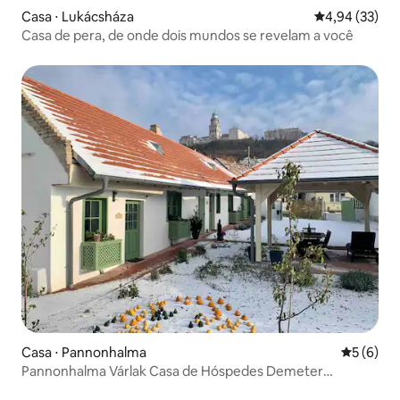
Casa ⋅ Lukácsháza
4,94 de uma a
4,94 (33)
Casa de pera, de onde dois mundos se revelam a você
Casa ⋅ Pannonhalma
5 de uma 
5 (6)
Pannonhalma Várlak Casa de Hóspedes Demeter
Apartamento