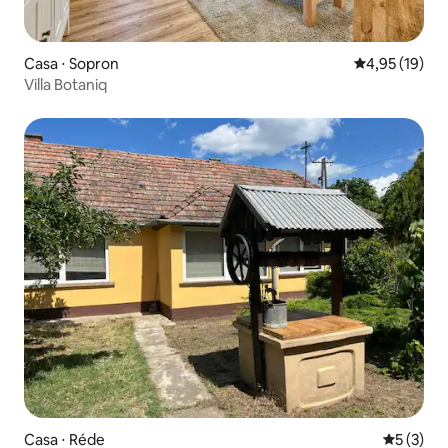
Casa ⋅ Sopron
4,95 de uma a
4,95 (19)
Villa Botaniq
Casa ⋅ Réde
5 de uma 
5 (3)