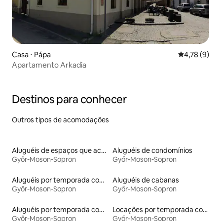
Casa ⋅ Pápa
4,78 de uma 
4,78 (9)
Apartamento Arkadia
Destinos para conhecer
Outros tipos de acomodações
Aluguéis de espaços que aceitam animais de estimação
Aluguéis de condomínios
Győr-Moson-Sopron
Győr-Moson-Sopron
Aluguéis por temporada com banheira de hidromassagem
Aluguéis de cabanas
Győr-Moson-Sopron
Győr-Moson-Sopron
Aluguéis por temporada com sauna
Locações por temporada com piscina
Győr-Moson-Sopron
Győr-Moson-Sopron