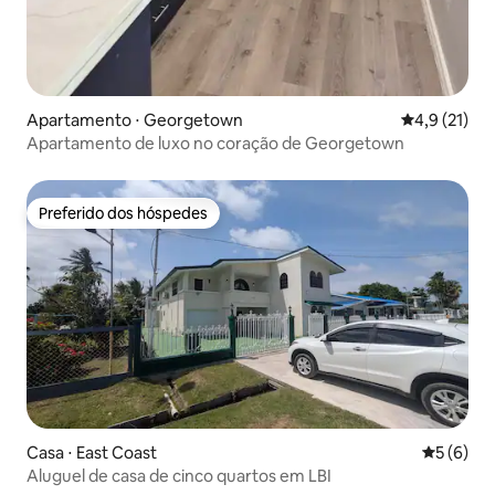
Apartamento ⋅ Georgetown
4,9 de uma a
4,9 (21)
Apartamento de luxo no coração de Georgetown
Preferido dos hóspedes
Preferido dos hóspedes
Casa ⋅ East Coast
5 de uma 
5 (6)
Aluguel de casa de cinco quartos em LBI