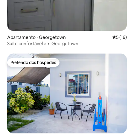
Apartamento ⋅ Georgetown
5 de uma a
5 (16)
Suíte confortável em Georgetown
Preferido dos hóspedes
Preferido dos hóspedes