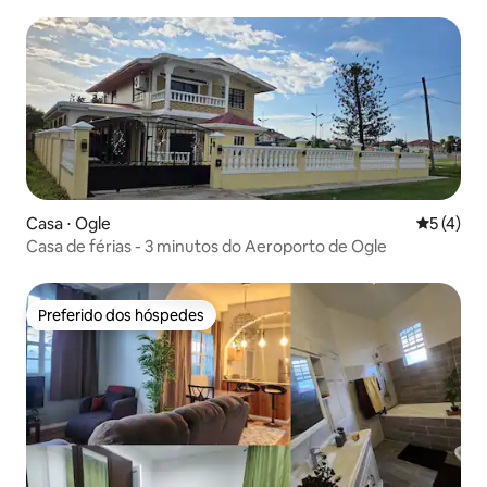
Casa ⋅ Ogle
5 de uma 
5 (4)
Casa de férias - 3 minutos do Aeroporto de Ogle
Preferido dos hóspedes
Preferido dos hóspedes