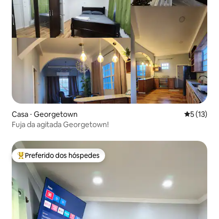
Casa ⋅ Georgetown
5 de uma a
5 (13)
Fuja da agitada Georgetown!
Preferido dos hóspedes
Entre os melhores preferidos dos hóspedes