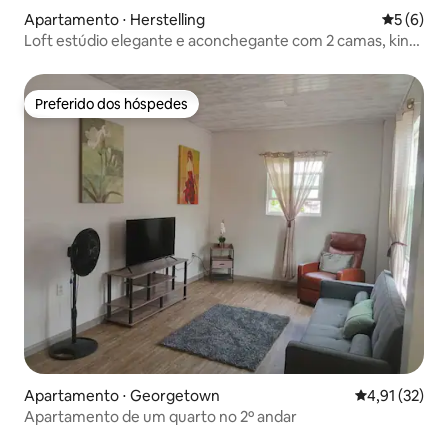
Apartamento ⋅ Herstelling
5 de uma 
5 (6)
Loft estúdio elegante e aconchegante com 2 camas, king
+ queen
Preferido dos hóspedes
Preferido dos hóspedes
Apartamento ⋅ Georgetown
4,91 de uma a
4,91 (32)
Apartamento de um quarto no 2º andar