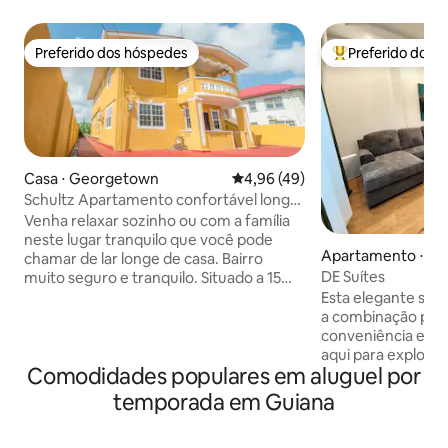
Preferido dos hóspedes
Preferido dos 
Preferido dos hóspedes
Entre os melhore
Casa ⋅ Georgetown
4,96 de uma avaliação média de
4,96 (49)
Schultz Apartamento confortável longe
de casa
Venha relaxar sozinho ou com a família
neste lugar tranquilo que você pode
Apartamento ⋅ Fa
chamar de lar longe de casa. Bairro
DE Suítes
muito seguro e tranquilo. Situado a 15
minutos do coração da cidade.
Esta elegante suít
Supermercados e restaurantes a 5
a combinação perf
minutos de distância Chamadas locais
conveniência e loc
gratuitas, TV a cabo Smart de 50",
aqui para explorar,
Comodidades populares em aluguel por
Netflix, YouTube. As comodidades são
remotamente, est
gerador reserva, bomba de pressão,
que você precisa 
temporada em Guiana
chuveiro quente e frio, sistema de
inesquecível. Você estará perfeitamente
filtragem de água, máquina de lavar e
situado para explo