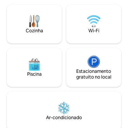
secar roupa, secador de cabelo,
área tem a oferec
cafeteira, espremedor, torradeira,
vibrante capital, f
liquidificador, utensílios de cozinha,
distância de carro,
panela de pressão e muito mais para
para aproveitar, m
tornar sua estadia confortável
para relaxar em paz. Desfrute d
cozinha totalment
Cozinha
Wi-Fi
estar de conceito 
aconchegantes.
Estacionamento
Piscina
gratuito no local
Ar-condicionado