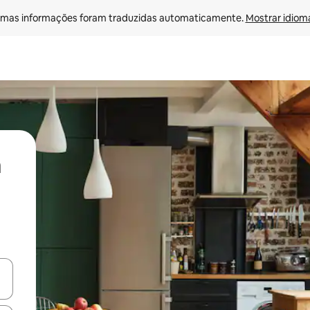
mas informações foram traduzidas automaticamente. 
Mostrar idioma
ore-os usando as seta para cima e para baixo do teclado ou tocando e