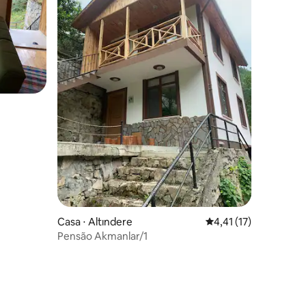
ções
Casa ⋅ Altındere
4,41 de uma avaliação
4,41 (17)
Pensão Akmanlar/1