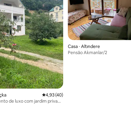
Casa ⋅ Altındere
Pensão Akmanlar/2
média de 5, 10 avaliações
çka
4,93 de uma avaliação média de 5, 40 avalia
4,93 (40)
to de luxo com jardim privado
ndicionado Perto de Hamsiköy