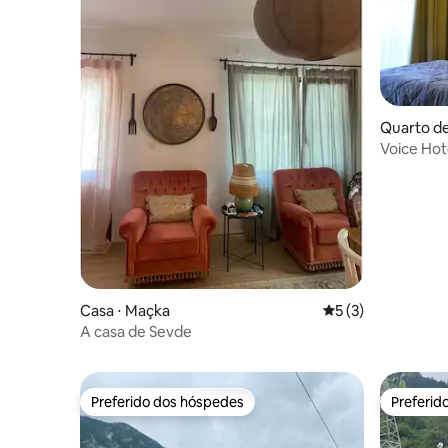
Quarto de
Voice Hote
pessoas)
Casa ⋅ Maçka
5 de uma avaliação
5 (3)
A casa de Sevde
Preferido dos hóspedes
Preferid
Preferido dos hóspedes
Preferid