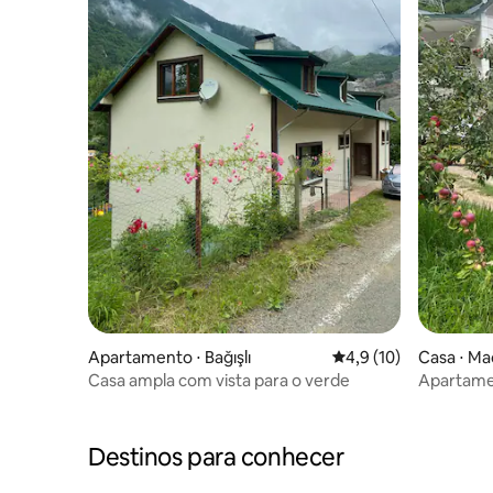
Apartamento ⋅ Bağışlı
4,9 de uma avaliação 
4,9 (10)
Casa ⋅ Ma
Casa ampla com vista para o verde
Apartamen
com ar co
Destinos para conhecer