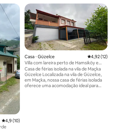
Superho
Superho
Casa ⋅ Güzelce
4,92 de uma avaliação
4,92 (12)
Villa com lareira perto de Hamsiköy e
Sümelaya
Casa de férias isolada na vila de Maçka
Güzelce Localizada na vila de Güzelce,
em Maçka, nossa casa de férias isolada
oferece uma acomodação ideal para
famílias grandes e grupos de amigos,
com capacidade para acomodar de 8 a 9
pessoas. Conforto e Comodidades Água
quente Máquina de lavar roupa, forno e
frigorífico Utensílios de cozinha Lareira
Garagem interna Internet Privacidade
Casa ⋅ M
ções
4,9 de uma avaliação média de 5, 10 avaliações
4,9 (10)
Mosteiro de SUMELA, Localizado perto
Hamsiköy
erde
de Hamsiköy e Zigana.