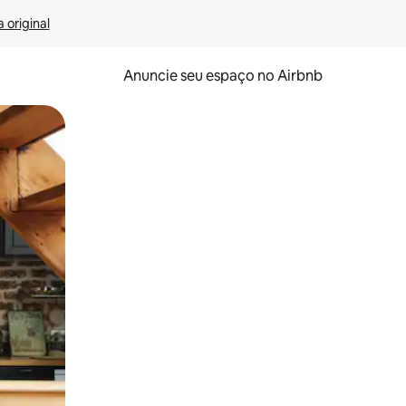
 original
Anuncie seu espaço no Airbnb
 deslizando o dedo na tela.