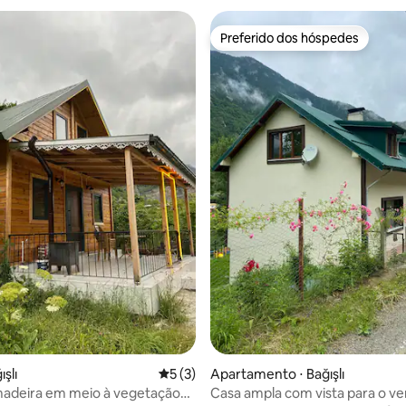
Preferido dos hóspedes
Preferido dos hóspedes
 média de 5, 3 avaliações
ışlı
5 de uma avaliação média de 5, 3 avalia
5 (3)
Apartamento ⋅ Bağışlı
madeira em meio à vegetação
Casa ampla com vista para o v