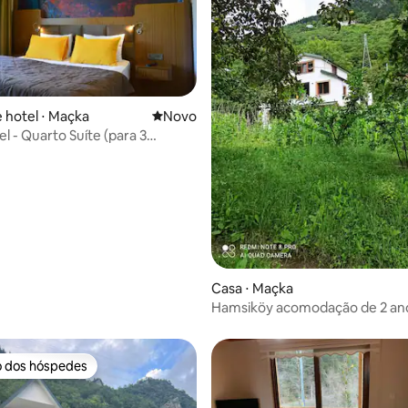
 hotel ⋅ Maçka
Novo lugar para ficar
Novo
l - Quarto Suíte (para 3
 média de 5, 3 avaliações
Casa ⋅ Maçka
Hamsiköy acomodação de 2 an
com vista para a natureza
o dos hóspedes
o dos hóspedes