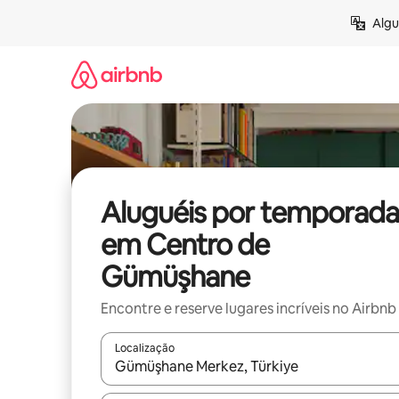
Pular
Algu
para
o
conteúdo
Aluguéis por temporada
em Centro de
Gümüşhane
Encontre e reserve lugares incríveis no Airbnb
Localização
Quando os resultados estiverem disponíveis, expl