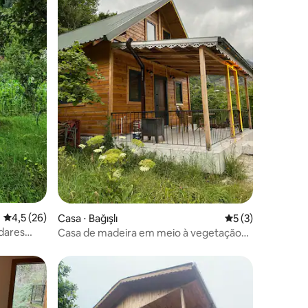
4,5 de uma avaliação média de 5, 26 avaliações
4,5 (26)
Casa ⋅ Bağışlı
5 de uma avaliaçã
5 (3)
dares
Casa de madeira em meio à vegetação
em Hamsiköy