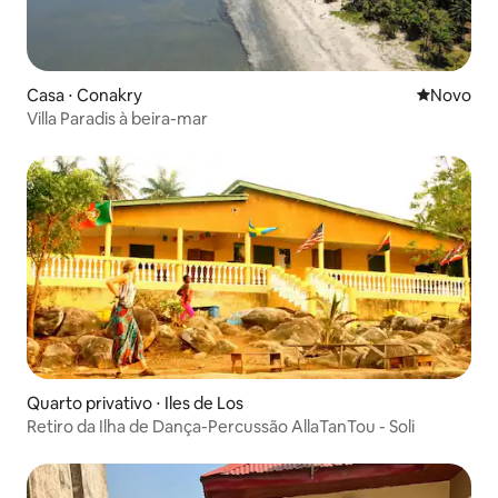
Casa ⋅ Conakry
Novo lugar
Novo
Villa Paradis à beira-mar
Quarto privativo ⋅ Iles de Los
Retiro da Ilha de Dança-Percussão AllaTanTou - Soli