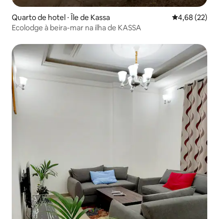
Quarto de hotel ⋅ Île de Kassa
4,68 de uma a
4,68 (22)
Ecolodge à beira-mar na ilha de KASSA