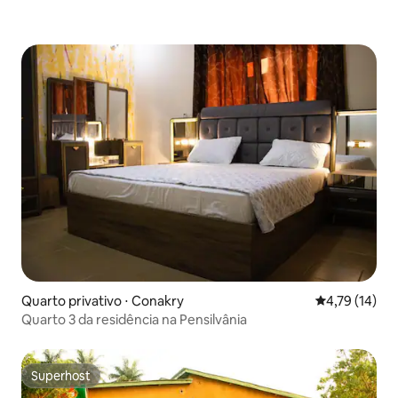
Quarto privativo ⋅ Conakry
4,79 de uma a
4,79 (14)
Quarto 3 da residência na Pensilvânia
Superhost
Superhost