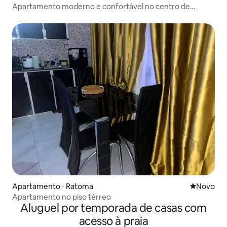
Apartamento moderno e confortável no centro de
Conacri
Apartamento ⋅ Ratoma
Novo lugar
Novo
Apartamento no piso térreo
Aluguel por temporada de casas com
acesso à praia