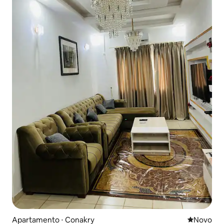
Apartamento ⋅ Conakry
Novo lugar
Novo