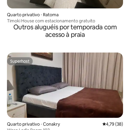
Quarto privativo ⋅ Ratoma
Timoki House com estacionamento gratuito
Outros aluguéis por temporada com
acesso à praia
Superhost
Superhost
Quarto privativo ⋅ Conakry
4,79 de uma a
4,79 (38)