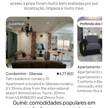
acesso à praia foram muito bem avaliadas por sua
localização, limpeza e muito mais.
Superhost
Preferido dos hó
Superhost
Preferido dos hó
Apartamento ⋅ Co
Apartamento aco
Condomínio ⋅ Gbessia
4,77 de uma avaliação média de
4,77 (60)
Apartamento a 10
Tahi residence-conakry 01
Conforto e Elegância. Complet
Apartment is located in Gbessia conakry,
renovado, este a
it's 10mns drive from the international
luminoso fica a 1
airport Ahmed sekou Toure, 20mns
Internacional de C
from US EMBASSY and 25mns from
m da Praia de Bénarès. Desfrut
Guiné: comodidades populares em
Kaloum, close to several restaurants and
localização estrat
very easy access. Security is guaranteed