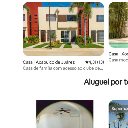
Casa ⋅ Xo
Casa mode
Casa ⋅ Acapulco de Juárez
4,31 de uma avaliação
4,31 (13)
Fé"
Casa de família com acesso ao clube de
praia | Diamante
Aluguel por 
Superho
Superho