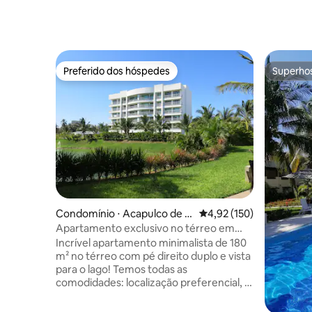
Preferido dos hóspedes
Superho
Preferido dos hóspedes
Superho
Condomínio ⋅ Acapulco de J
4,92 de uma avaliação m
4,92 (150)
uárez
Apartamento exclusivo no térreo em
Mayan Lakes
Incrível apartamento minimalista de 180
m² no térreo com pé direito duplo e vista
para o lago! Temos todas as
comodidades: localização preferencial, 3
quartos, 3 banheiros, cozinha equipada,
terraço, Vidanta Beach Club (custo