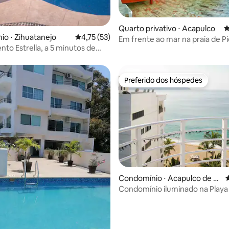
Quarto privativo ⋅ Acapulco
4
média de 5, 32 avaliações
o ⋅ Zihuatanejo
4,75 de uma avaliação média de 5, 53 avalia
4,75 (53)
Em frente ao mar na praia de Pi
to Estrella, a 5 minutos de
Cuesta
a 10 minutos de Zihua
Preferido dos hóspedes
Preferido dos hóspedes
média de 5, 37 avaliações
Condomínio ⋅ Acapulco de J
4
uárez
Condomínio iluminado na Playa
com piscina de borda infinita