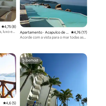
4,75 de uma avaliação média de 5, 8 avaliações
4,75 (8)
, luxo e
ções
Apartamento ⋅ Acapulco de J
4,76 de uma avaliação
4,76 (17)
uárez
Acorde com a vista para o mar todas as
manhãs
Superhost
Superhost
4,6 de uma avaliação média de 5, 5 avaliações
4,6 (5)