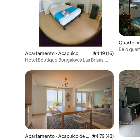
Quarto pr
de Juáre
Belo quar
Apartamento ⋅ Acapulco
4,19 de uma avaliação 
4,19 (16)
Hotel Boutique Bungalows Las Brisas.
Bungalow Bel2
Apartamento ⋅ Acapulco de J
4,79 de uma avaliação 
4,79 (43)