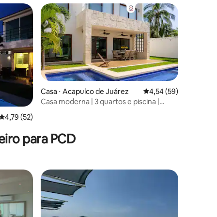
ções
Casa ⋅ Acapulco de Juárez
4,54 de uma avaliação
4,54 (59)
Casa moderna | 3 quartos e piscina |
Acapulco
4,79 de uma avaliação média de 5, 52 avaliações
4,79 (52)
eiro para PCD