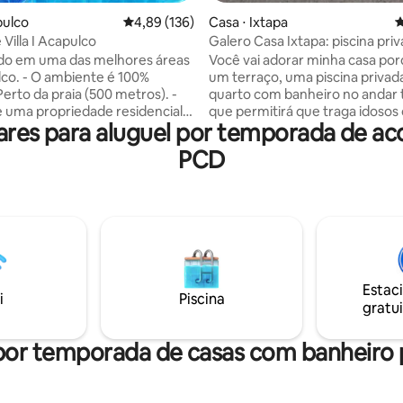
pulco
4,89 de uma avaliação média de 5, 136 avalia
4,89 (136)
Casa ⋅ Ixtapa
4
Aproveite Villa I Acapulco
Galero Casa Ixtapa: piscina pri
de hotéis
ado em uma das melhores áreas
Você vai adorar minha casa po
co. - O ambiente é 100%
um terraço, uma piscina privad
 Perto da praia (500 metros). -
quarto com banheiro no andar 
 uma propriedade residencial
que permitirá que traga idosos
ares para aluguel por temporada de a
 Máximo de 9 pessoas, inclui
pessoas com alguma deficiênci
as e bebês. - Segurança 24
Está localizada a um quarteirão
PCD
 4 minutos do shopping "La Isla"
comercial em frente à área do 
ro de entretenimento "Forum
você pode caminhar até a praia
rto do Aeroporto
perto estão várias lojas de con
onal (apenas 10 minutos) -
e uma ciclovia de 8 km. Minha casa é
e estimação NÃO permitidos -
familiar e o condomínio é muito
quado para jovens sozinhos. -
tranquilo, por isso não são perm
mitido fumar dentro da vila.
festas e as regras são rígidas n
sentido.
Estac
i
Piscina
gratui
por temporada de casas com banheiro