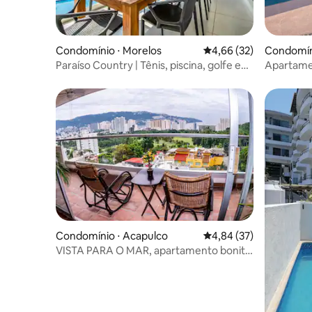
Condomínio ⋅ Morelos
4,66 de uma avaliação 
4,66 (32)
Condomíni
Paraíso Country | Tênis, piscina, golfe e
Apartamen
comodidades
Ixtapa e 
Condomínio ⋅ Acapulco
4,84 de uma avaliação 
4,84 (37)
VISTA PARA O MAR, apartamento bonito
e espaçoso