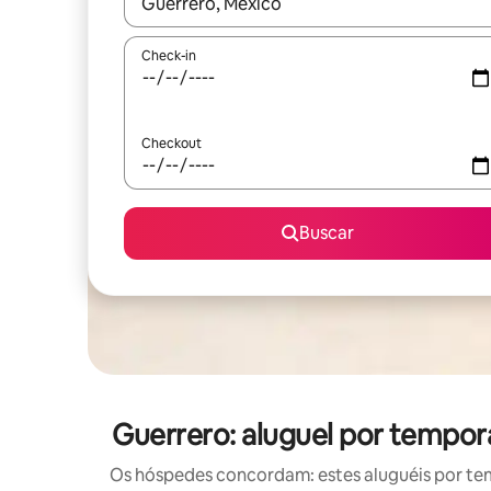
Quando os resultados estiverem disponíveis, expl
Check-in
Checkout
Buscar
Guerrero: aluguel por tempo
Os hóspedes concordam: estes aluguéis por te