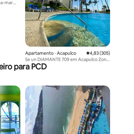
ira-mar
ções
Apartamento ⋅ Acapulco
4,83 de uma avaliação 
4,83 (305)
Se un DIAMANTE 709 em Acapulco Zona
eiro para PCD
Diamante.