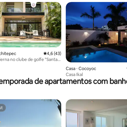
chitepec
4,6 de uma avaliação média de 5, 43 avalia
4,6 (43)
rna no clube de golfe "Santa
 média de 5, 13 avaliações
Casa ⋅ Cocoyoc
Casa Ikal
temporada de apartamentos com banh
st
st