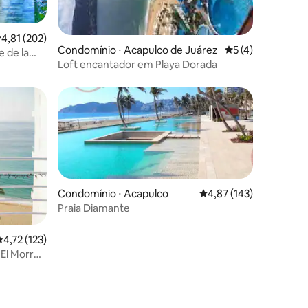
,81 de uma avaliação média de 5, 202 avaliações
4,81 (202)
ções
Condomínio ⋅ Acapulco de Juárez
5 de uma avaliaçã
5 (4)
e de la
Loft encantador em Playa Dorada
Condomínio ⋅ Acapulco
4,87 de uma avaliação 
4,87 (143)
Praia Diamante
,72 de uma avaliação média de 5, 123 avaliações
4,72 (123)
 El Morro