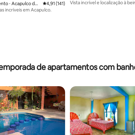
Vista incrível e localização à be
nto ⋅ Acapulco de
4,91 de uma avaliação média de 5, 141 avalia
4,91 (141)
(GH03 Be)
ias incríveis em Acapulco.
temporada de apartamentos com banh
st
st