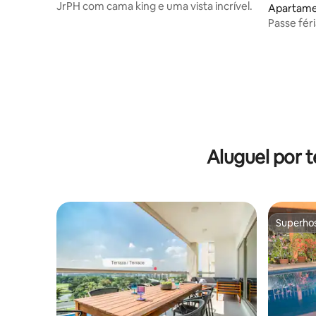
uárez
JrPH com cama king e uma vista incrível.
Apartame
Juárez
Passe fér
Aluguel por 
Superho
Superho