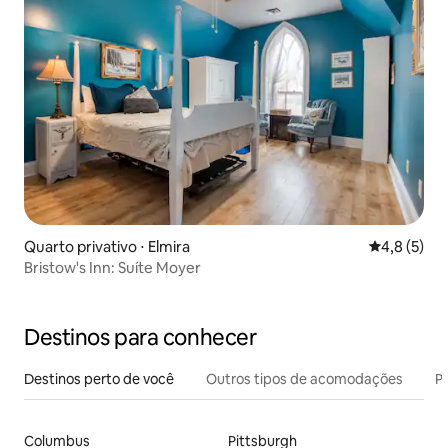
Quarto privativo ⋅ Elmira
4,8 de uma 
4,8 (5)
Bristow's Inn: Suíte Moyer
Destinos para conhecer
Destinos perto de você
Outros tipos de acomodações
Pr
Columbus
Pittsburgh