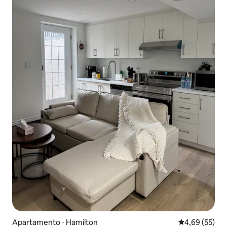
Apartamento ⋅ Hamilton
4,69 de uma a
4,69 (55)