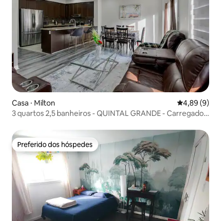
Casa ⋅ Milton
4,89 de uma 
4,89 (9)
3 quartos 2,5 banheiros - QUINTAL GRANDE - Carregador
Tesla
Preferido dos hóspedes
Preferido dos hóspedes