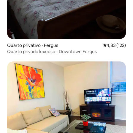
Quarto privativo ⋅ Fergus
4,83 de uma av
4,83 (122)
Quarto privado luxuoso - Downtown Fergus