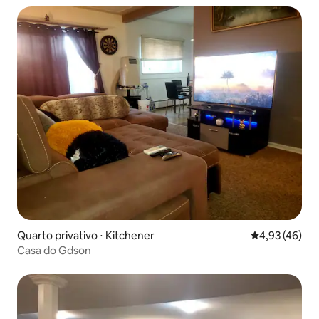
Quarto privativo ⋅ Kitchener
4,93 de uma a
4,93 (46)
Casa do Gdson