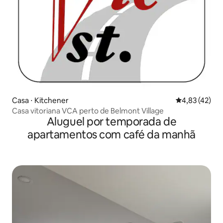
Casa ⋅ Kitchener
4,83 de uma a
4,83 (42)
Casa vitoriana VCA perto de Belmont Village
Aluguel por temporada de
apartamentos com café da manhã