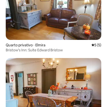
Quarto privativo ⋅ Elmira
5 de uma 
5 (5)
Bristow's Inn: Suíte Edward Bristow