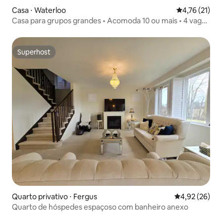
Casa ⋅ Waterloo
4,76 de uma a
4,76 (21)
Casa para grupos grandes • Acomoda 10 ou mais • 4 vagas
de estacionamento
Superhost
Superhost
Quarto privativo ⋅ Fergus
4,92 de uma a
4,92 (26)
Quarto de hóspedes espaçoso com banheiro anexo