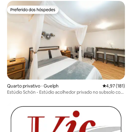
Preferido dos hóspedes
Preferido dos hóspedes
Quarto privativo ⋅ Guelph
4,97 de uma av
4,97 (181)
Estúdio Schön - Estúdio acolhedor privado no subsolo com
banheiro