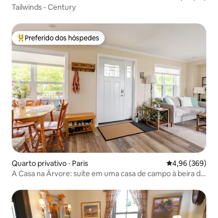
Tailwinds - Century
Preferido dos hóspedes
Entre os melhores preferidos dos hóspedes
Quarto privativo ⋅ Paris
4,96 de uma ava
4,96 (369)
A Casa na Árvore: suíte em uma casa de campo à beira do
rio de 1912