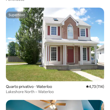
Superhost
Superhost
Quarto privativo ⋅ Waterloo
4,73 de uma av
4,73 (114)
Lakeshore North – Waterloo