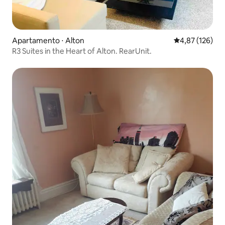
Apartamento ⋅ Alton
4,87 de uma av
4,87 (126)
R3 Suites in the Heart of Alton. RearUnit.