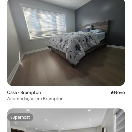
Casa ⋅ Brampton
Novo lugar
Novo
Acomodação em Brampton
Superhost
Superhost