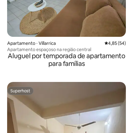
Apartamento ⋅ Villarrica
4,85 de uma a
4,85 (54)
Apartamento espaçoso na região central
Aluguel por temporada de apartamento
para famílias
Superhost
Superhost