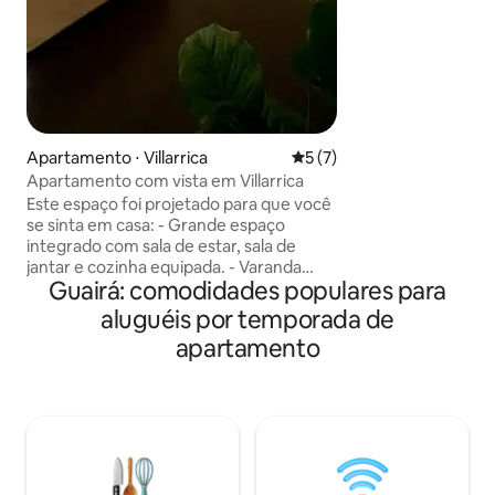
O espaço tem uma 
quarto, um banhei
separada, uma lav
estacionamento em
moradia está tot
mobiliário, eletro
que for necessári
estadia.
Apartamento ⋅ Villarrica
5 de uma avaliação média d
5 (7)
Apartamento com vista em Villarrica
Este espaço foi projetado para que você
se sinta em casa: - Grande espaço
integrado com sala de estar, sala de
jantar e cozinha equipada. - Varanda
Guairá: comodidades populares para
privativa com mobiliário de exterior e
vista verde. - Mesa de madeira natural,
aluguéis por temporada de
arte local e decoração com alma. -
apartamento
Cozinha completa com
eletrodomésticos modernos e balcão de
café da manhã. - Espaços ideais para
descansar, trabalhar ou compartilhar.
Seu refúgio elevado no coração de
Villarrica, Guairá. Contamos com sua
presença!