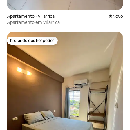
Apartamento ⋅ Villarrica
Novo lugar
Novo
Apartamento em Villarrica
Preferido dos hóspedes
Preferido dos hóspedes