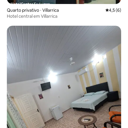
Quarto privativo ⋅ Villarrica
4,5 de uma 
4,5 (6)
Hotel central em Villarrica