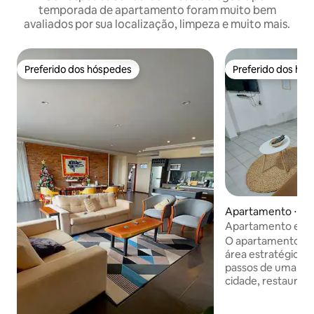
temporada de apartamento foram muito bem
avaliados por sua localização, limpeza e muito mais.
Preferido dos hóspedes
Preferido dos hó
Preferido dos hóspedes
Preferido dos hó
Apartamento ⋅ Vill
Apartamento espa
central
O apartamento es
área estratégica e
passos de uma das 
cidade, restaurant
farmácias,minimer
perto do Parque M