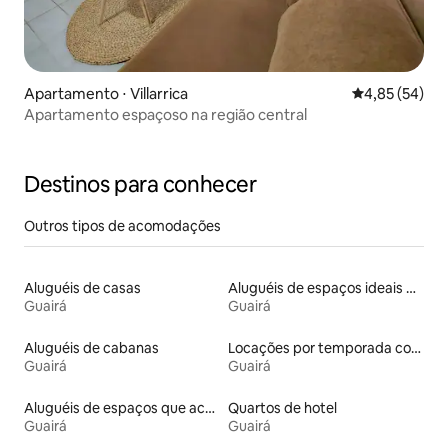
Apartamento ⋅ Villarrica
4,85 de uma a
4,85 (54)
Apartamento espaçoso na região central
Destinos para conhecer
Outros tipos de acomodações
Aluguéis de casas
Aluguéis de espaços ideais para famílias
Guairá
Guairá
Aluguéis de cabanas
Locações por temporada com piscina
Guairá
Guairá
Aluguéis de espaços que aceitam animais de estimação
Quartos de hotel
Guairá
Guairá