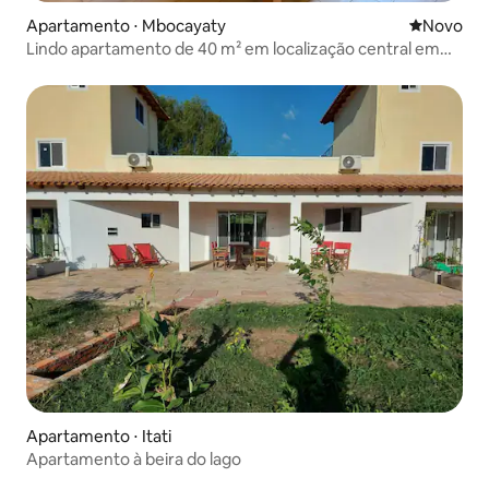
Apartamento ⋅ Mbocayaty
Novo lugar
Novo
Lindo apartamento de 40 m² em localização central em
Mbocayaty
Apartamento ⋅ Itati
Apartamento à beira do lago