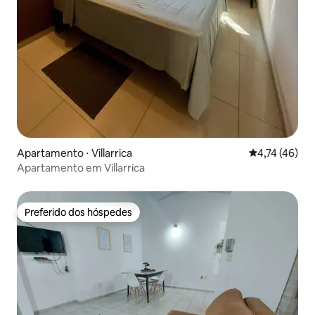
Apartamento ⋅ Villarrica
4,74 de uma a
4,74 (46)
Apartamento em Villarrica
Preferido dos hóspedes
Preferido dos hóspedes