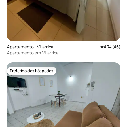
Apartamento ⋅ Villarrica
4,74 de uma a
4,74 (46)
Apartamento em Villarrica
Preferido dos hóspedes
Preferido dos hóspedes