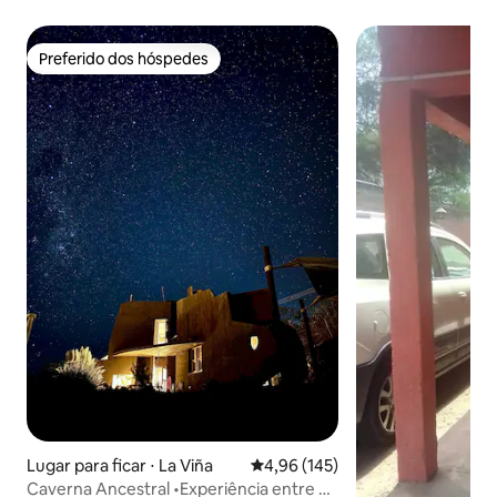
Preferido dos hóspedes
Preferido dos hóspedes
Lugar para ficar ⋅ La Viña
4,96 de uma avaliação média de 
4,96 (145)
Caverna Ancestral •Experiência entre as