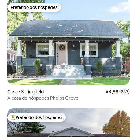
Preferido dos hóspedes
Preferido dos hóspedes
Casa ⋅ Springfield
4,98 de uma av
4,98 (253)
A casa de hóspedes Phelps Grove
Preferido dos hóspedes
Entre os melhores preferidos dos hóspedes