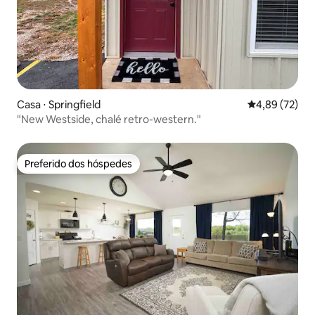
Casa ⋅ Springfield
4,89 de uma a
4,89 (72)
"New Westside, chalé retro-western."
Preferido dos hóspedes
Preferido dos hóspedes