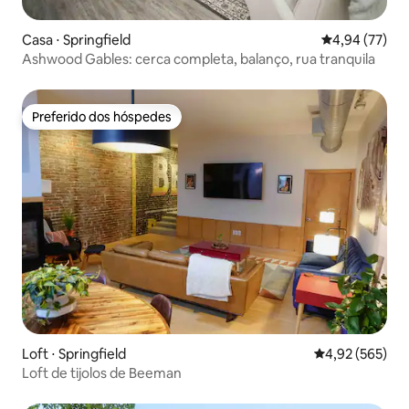
Casa ⋅ Springfield
4,94 de uma a
4,94 (77)
Ashwood Gables: cerca completa, balanço, rua tranquila
Preferido dos hóspedes
Preferido dos hóspedes
Loft ⋅ Springfield
4,92 de uma av
4,92 (565)
Loft de tijolos de Beeman