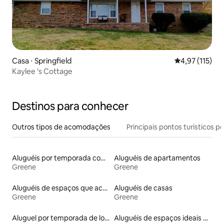
Casa ⋅ Springfield
4,97 de uma av
4,97 (115)
Kaylee 's Cottage
Destinos para conhecer
Outros tipos de acomodações
Principais pontos turísticos po
Aluguéis por temporada com banheira de hidromassagem
Aluguéis de apartamentos
Greene
Greene
Aluguéis de espaços que aceitam animais de estimação
Aluguéis de casas
Greene
Greene
Aluguel por temporada de lofts
Aluguéis de espaços ideais para famílias