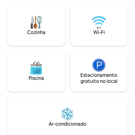
uma fogueira sob
abastecida e uma garagem. Aceita
enquanto saborei
animais de estimação com um cabo de
gourmet de s'mores. A trilha Gr
corrida de carrinho de cachorro de 30
é uma caminhada f
pés (taxa de animal de estimação de US
bicicletas para um
$ 50). 10 minutos ou menos para Bass
trilha Ozark. A unidade tem uma casa de
Cozinha
Wi-Fi
Pro, Mercy Hospital e universidades
banho privativa c
locais. Branson fica a 40 minutos de
sanitário de com
distância!
size.
Estacionamento
Piscina
gratuito no local
Ar-condicionado