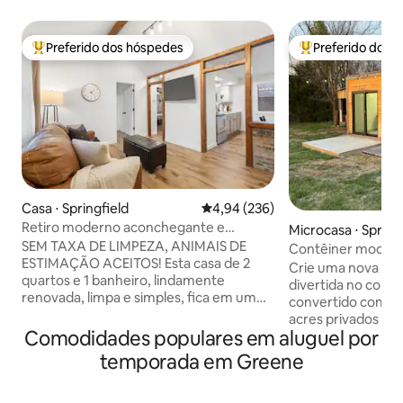
Preferido dos hóspedes
Preferido dos 
Entre os melhores preferidos dos hóspedes
Entre os melhore
Casa ⋅ Springfield
4,94 de uma avaliação média de 
4,94 (236)
Retiro moderno aconchegante e
Microcasa ⋅ Spring
tranquilo perto da Hwy 65 e Cherry St
SEM TAXA DE LIMPEZA, ANIMAIS DE
Contêiner moder
ESTIMAÇÃO ACEITOS! Esta casa de 2
perto de Springfie
Crie uma nova exp
quartos e 1 banheiro, lindamente
divertida no cont
renovada, limpa e simples, fica em um
convertido com ar
grande terreno em um bairro tranquilo
acres privados a 
perto da Hwy 65. A poucos minutos de
Comodidades populares em aluguel por
comida, lojas e do
restaurantes, mercearias e muito mais.
guerra civil de Wilson's
temporada em Greene
Desfrute de uma cama King e Queen,
das vistas do pôr 
Smart TVs em cada quarto e na sala de
coberta ou aconch
estar, uma cozinha totalmente