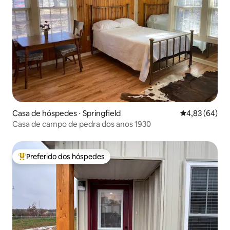
Casa de hóspedes ⋅ Springfield
4,83 de uma a
4,83 (64)
Casa de campo de pedra dos anos 1930
Preferido dos hóspedes
Entre os melhores preferidos dos hóspedes