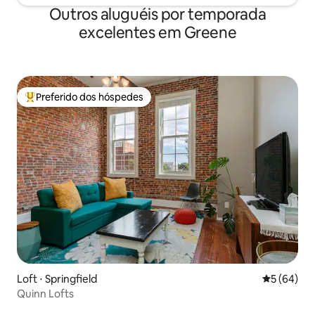
Outros aluguéis por temporada
excelentes em Greene
Preferido dos hóspedes
Entre os melhores preferidos dos hóspedes
Loft ⋅ Springfield
5 de uma a
5 (64)
Quinn Lofts