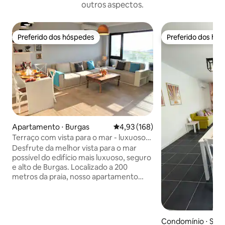
outros aspectos.
Preferido dos hóspedes
Preferido dos hó
Preferido dos hóspedes
Preferido dos hó
Apartamento ⋅ Burgas
4,93 de uma avaliação média de 
4,93 (168)
Terraço com vista para o mar - luxuoso
apartamento central a 200 metros da
Desfrute da melhor vista para o mar
praia
possível do edifício mais luxuoso, seguro
e alto de Burgas. Localizado a 200
metros da praia, nosso apartamento
totalmente equipado, com ar
condicionado e 2 quartos, pode
acomodar 5 pessoas confortavelmente
e tem uma vista extremamente
Condomínio ⋅ Soz
deslumbrante e uma grande varanda. A