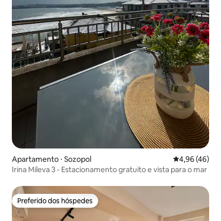
Apartamento ⋅ Sozopol
4,96 de uma a
4,96 (46)
Irina Mileva 3 - Estacionamento gratuito e vista para o mar
Preferido dos hóspedes
Preferido dos hóspedes