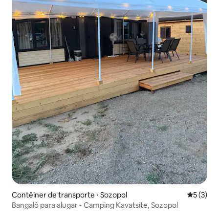
Contêiner de transporte ⋅ Sozopol
5 de uma 
5 (3)
Bangalô para alugar - Camping Kavatsite, Sozopol