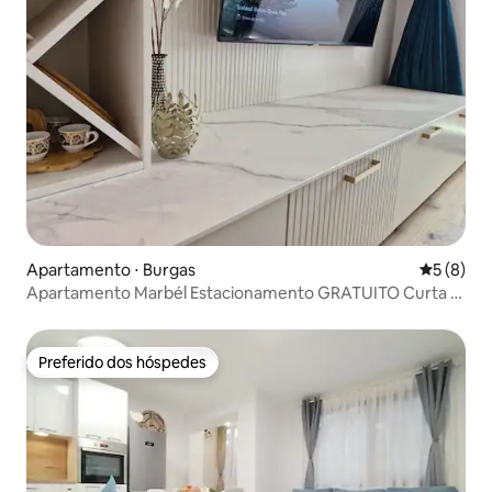
Apartamento ⋅ Burgas
5 de uma 
5 (8)
Apartamento Marbél Estacionamento GRATUITO Curta e
longa duração
Preferido dos hóspedes
Preferido dos hóspedes