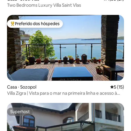
Two Bedrooms Luxury Villa Saint Vlas
Preferido dos hóspedes
Entre os melhores preferidos dos hóspedes
Casa ⋅ Sozopol
5 de uma a
5 (15)
Villa Zigra | Vista para o mar na primeira linha e acesso à
praia
Superhost
Superhost