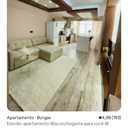
Apartamento ⋅ Burgas
4,98 de uma av
4,98 (193)
Estúdio-apartamento 🆕aconchegante para você 🆕