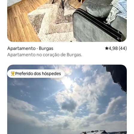
Apartamento ⋅ Burgas
4,98 de uma a
4,98 (44)
Apartamento no coração de Burgas.
Preferido dos hóspedes
Entre os melhores preferidos dos hóspedes