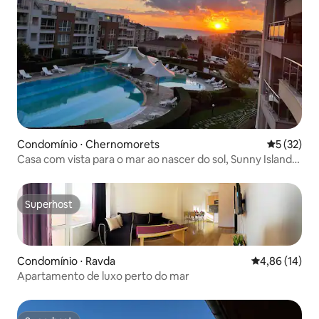
Condomínio ⋅ Chernomorets
5 de uma a
5 (32)
Casa com vista para o mar ao nascer do sol, Sunny Island
Chernomorets
Superhost
Superhost
Condomínio ⋅ Ravda
4,86 de uma a
4,86 (14)
Apartamento de luxo perto do mar