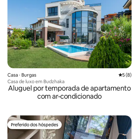
Casa ⋅ Burgas
5 de uma 
5 (8)
Casa de luxo em Budzhaka
Aluguel por temporada de apartamento
com ar-condicionado
Preferido dos hóspedes
Preferido dos hóspedes