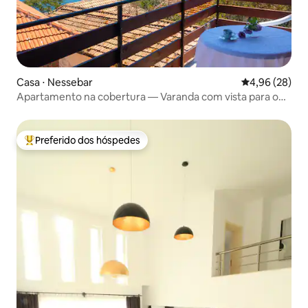
Casa ⋅ Nessebar
4,96 de uma a
4,96 (28)
Apartamento na cobertura — Varanda com vista para o
mar e cozinha
Preferido dos hóspedes
Entre os melhores preferidos dos hóspedes