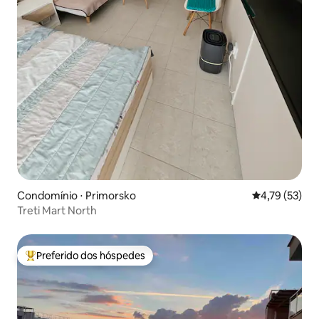
Condomínio ⋅ Primorsko
4,79 de uma a
4,79 (53)
Treti Mart North
Preferido dos hóspedes
Entre os melhores preferidos dos hóspedes