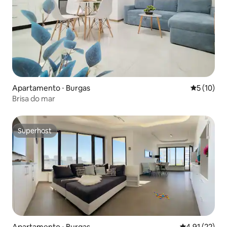
Apartamento ⋅ Burgas
5 de uma a
5 (10)
Brisa do mar
Superhost
Superhost
Apartamento ⋅ Burgas
4,91 de uma a
4,91 (22)