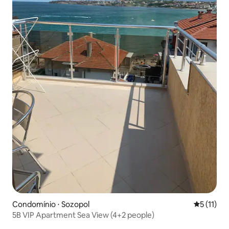
Condomínio ⋅ Sozopol
5 de uma a
5 (11)
5B VIP Apartment Sea View (4+2 people)