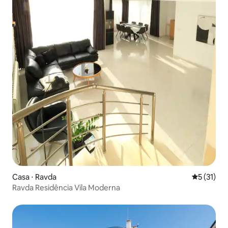
Casa ⋅ Ravda
5 de uma a
5 (31)
Ravda Residência Vila Moderna