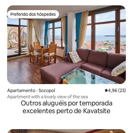
Preferido dos hóspedes
Preferido dos hóspedes
Apartamento ⋅ Sozopol
4,96 de uma a
4,96 (23)
Apartment with a lovely view of the sea
Outros aluguéis por temporada
excelentes perto de Kavatsite