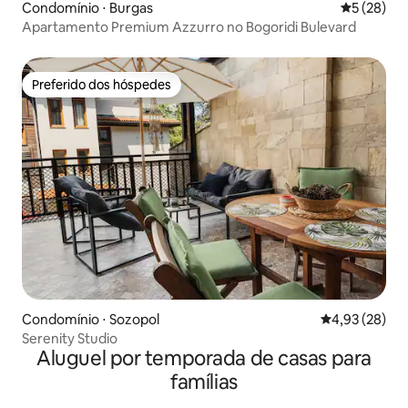
Condomínio ⋅ Burgas
5 de uma a
5 (28)
Apartamento Premium Azzurro no Bogoridi Bulevard
Preferido dos hóspedes
Preferido dos hóspedes
Condomínio ⋅ Sozopol
4,93 de uma a
4,93 (28)
Serenity Studio
Aluguel por temporada de casas para
famílias