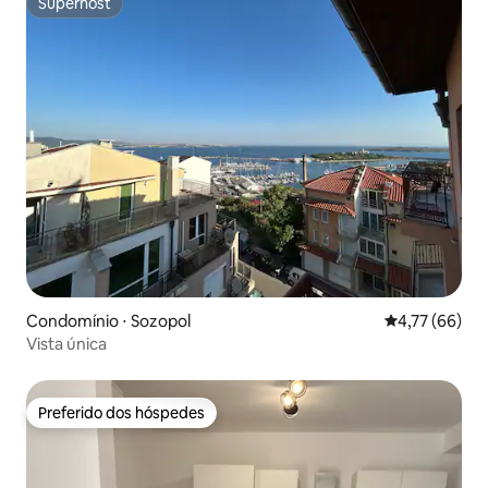
Superhost
Superhost
Condomínio ⋅ Sozopol
4,77 de uma a
4,77 (66)
Vista única
Preferido dos hóspedes
Preferido dos hóspedes