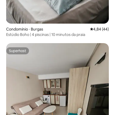
Condomínio ⋅ Burgas
4,84 de uma a
4,84 (44)
Estúdio Boho | 4 piscinas | 10 minutos da praia
Superhost
Superhost