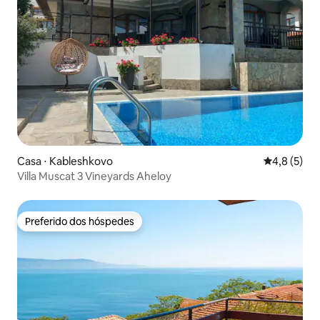
Casa ⋅ Kableshkovo
4,8 de uma 
4,8 (5)
Villa Muscat 3 Vineyards Aheloy
Preferido dos hóspedes
Preferido dos hóspedes