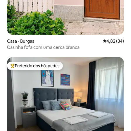
Casa ⋅ Burgas
4,82 de uma a
4,82 (34)
Casinha fofa com uma cerca branca
Preferido dos hóspedes
Entre os melhores preferidos dos hóspedes