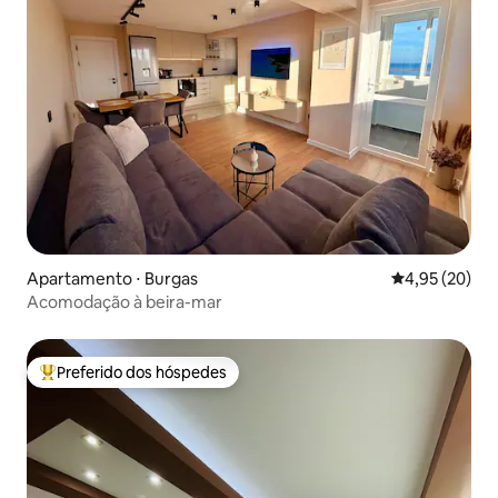
Apartamento ⋅ Burgas
4,95 de uma a
4,95 (20)
Acomodação à beira-mar
Preferido dos hóspedes
Entre os melhores preferidos dos hóspedes