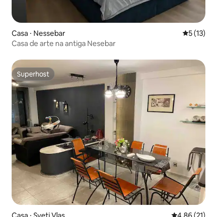
Casa ⋅ Nessebar
5 de uma a
5 (13)
Casa de arte na antiga Nesebar
Superhost
Superhost
Casa ⋅ Sveti Vlas
4,86 de uma a
4,86 (21)