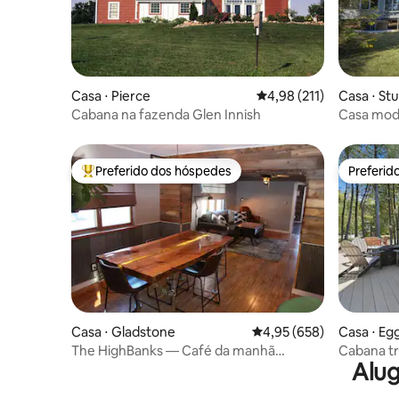
Casa ⋅ Pierce
4,98 de uma avaliação m
4,98 (211)
Casa ⋅ St
Cabana na fazenda Glen Innish
Casa mod
de Door 
hidroma
Preferido dos hóspedes
Preferid
Entre os melhores preferidos dos hóspedes
Preferid
Casa ⋅ Gladstone
4,95 de uma avaliação m
4,95 (658)
Casa ⋅ Eg
The HighBanks — Café da manhã
Cabana tr
Alug
completo incl. Lakeview!
acesso ao