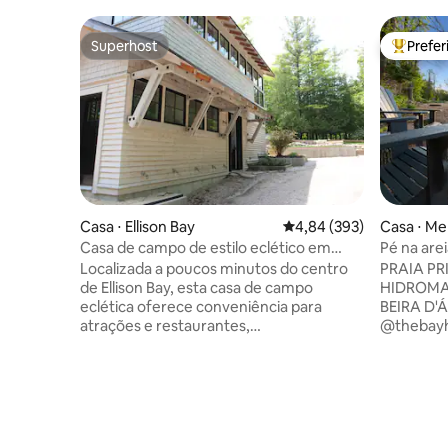
Superhost
Prefe
Superhost
Entre os
Casa ⋅ Ellison Bay
4,84 de uma avaliação m
4,84 (393)
Casa ⋅ M
Casa de campo de estilo eclético em
Pé na arei
Ellison Bay
hidromass
Localizada a poucos minutos do centro
PRAIA PR
de Ellison Bay, esta casa de campo
HIDROMA
eclética oferece conveniência para
BEIRA D'
atrações e restaurantes,
@thebayh
proporcionando uma experiência privada
promoções
semelhante a um santuário! A casa
hora. Rel
possui duas (2) suítes master - cada uma
nossa tra
com banheiro privativo, bem como
mar de 2 
estúdio acima da garagem (3 quartos no
vistas pa
total). Toda a casa está mobiliada com
Localizad