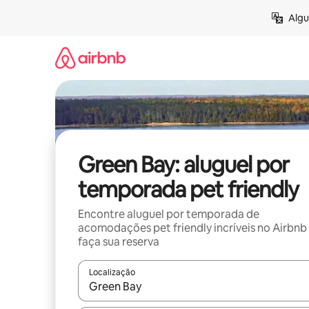
Pular
Algu
para
o
conteúdo
Green Bay: aluguel por
temporada pet friendly
Encontre aluguel por temporada de
acomodações pet friendly incríveis no Airbnb
faça sua reserva
Localização
Quando os resultados estiverem disponíveis, expl