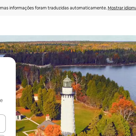
mas informações foram traduzidas automaticamente. 
Mostrar idioma
 e
ore-os usando as seta para cima e para baixo do teclado ou tocando e