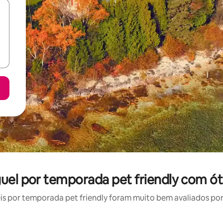
guel por temporada pet friendly com ót
 por temporada pet friendly foram muito bem avaliados por 