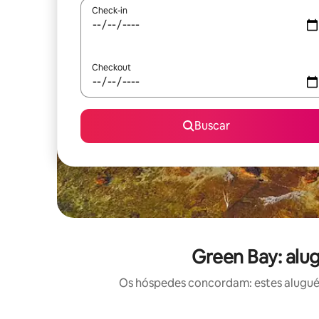
Check-in
Checkout
Buscar
Green Bay: alu
Os hóspedes concordam: estes aluguéis