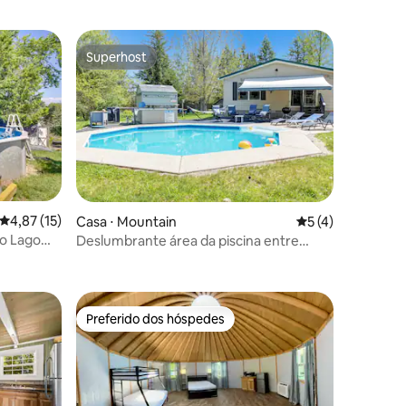
Superhost
Superhost
ções
4,87 de uma avaliação média de 5, 15 avaliações
4,87 (15)
Casa ⋅ Mountain
5 de uma avaliaçã
5 (4)
 o Lago
Deslumbrante área da piscina entre
Lakewood e Mountain!
Preferido dos hóspedes
Preferido dos hóspedes