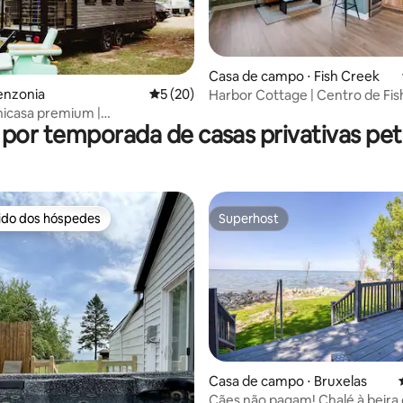
média de 5, 36 avaliações
Casa de campo ⋅ Fish Creek
Benzonia
5 de uma avaliação média de 5, 20 avalia
5 (20)
Harbor Cottage | Centro de Fi
— Animais de estimação permi
inicasa premium |
 por temporada de casas privativas pet 
nto Winding River
rido dos hóspedes
Superhost
 melhores preferidos dos hóspedes
Superhost
édia de 5, 129 avaliações
Casa de campo ⋅ Bruxelas
Cães não pagam! Chalé à beira