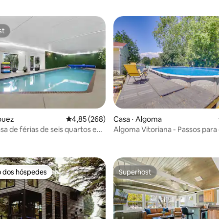
st
st
louez
4,85 de uma avaliação média de 5, 268 avalia
4,85 (268)
Casa ⋅ Algoma
asa de férias de seis quartos em
Algoma Vitoriana - Passos para
média de 5, 36 avaliações
!!
Michigan!
o dos hóspedes
Superhost
o dos hóspedes
Superhost