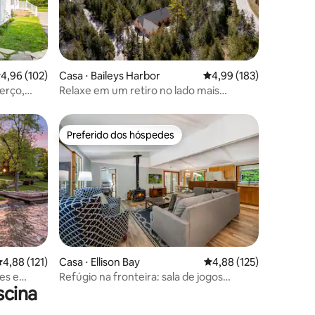
ções
,96 de uma avaliação média de 5, 102 avaliações
4,96 (102)
Casa ⋅ Baileys Harbor
4,99 de uma avaliação 
4,99 (183)
erço,
Relaxe em um retiro no lado mais
tranquilo
Preferido dos hóspedes
Preferido dos hóspedes
ções
,88 de uma avaliação média de 5, 121 avaliações
4,88 (121)
Casa ⋅ Ellison Bay
4,88 de uma avaliação 
4,88 (125)
es e
Refúgio na fronteira: sala de jogos
scina
enorme, 5 acres privados