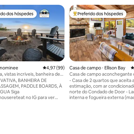
rido dos hóspedes
Preferido dos hóspedes
 melhores preferidos dos hóspedes
Entre os melhores preferidos d
édia de 5, 393 avaliações
enominee
4,97 de uma avaliação média de 5, 99 avalia
4,97 (99)
Casa de campo ⋅ Ellison Bay
4
a, vistas incríveis, banheira de
Casa de campo aconchegante 
agem, churrasqueira e jogos
aceita animais de estimação n
IVATIVA, BANHEIRA DE
- Casa de 2 quartos que aceita 
de Door
SSAGEM, PADDLE BOARDS, À
estimação, com ar condicionad
ÁGUA Siga
norte do Condado de Door - La
ousereteat no IG para ver
interna e fogueira externa (ma
 e disponibilidade de última
fornecida) - Varanda com tela 
axe com sua família+amigos em
desfrutar da natureza - A 5 mi
nquila casa de campo à beira-
famosa Curvy Road, Washington
quartos e 1 banheiro. Com
Ferry, Newport State Park e Eu
norâmicas da Baía de Green Bay.
Beach - Curta viagem de carro 
o na Península Superior de
aldeias vizinhas - Sister Bay, Elli