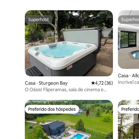
Superhost
Superho
Superhost
Superho
Casa ⋅ Al
Incrível c
Casa ⋅ Sturgeon Bay
4,72 de uma avaliação 
4,72 (36)
Green Bay
O Oásis! Fliperamas, sala de cinema e
banheira de hidromassagem
Preferido dos hóspedes
Preferid
Preferido dos hóspedes
Preferid