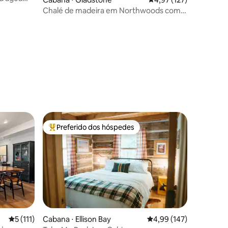
Chalé de madeira em Northwoods com
lago e 10 acres
ções
Preferido dos hóspedes
Entre os melhores preferidos dos hóspedes
5 de uma avaliação média de 5, 111 avaliações
5 (111)
Cabana ⋅ Ellison Bay
4,99 de uma avaliação 
4,99 (147)