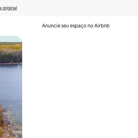
 original
Anuncie seu espaço no Airbnb
 deslizando o dedo na tela.