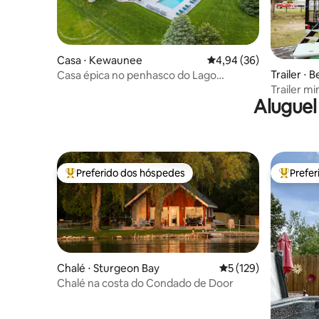
Casa ⋅ Kewaunee
4,94 de uma avaliação 
4,94 (36)
Trailer ⋅ 
Casa épica no penhasco do Lago
Michigan com 2 acres + piscina aquecida
Trailer m
Aluguel
Acampame
Preferido dos hóspedes
Prefe
Entre os melhores preferidos dos hóspedes
Entre os
Chalé ⋅ Sturgeon Bay
5 de uma avaliação m
5 (129)
Chalé na costa do Condado de Door