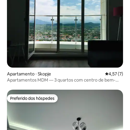
Apartamento ⋅ Skopje
4,57 de uma 
4,57 (7)
Apartamentos MDM — 3 quartos com centro de bem-
estar
Preferido dos hóspedes
Preferido dos hóspedes