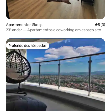
Apartamento ⋅ Skopje
5 de uma 
5 (3)
23º andar — Apartamentos e coworking em espaço alto
Preferido dos hóspedes
Preferido dos hóspedes