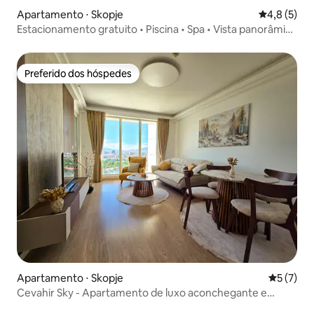
Apartamento ⋅ Skopje
4,8 de uma 
4,8 (5)
Estacionamento gratuito • Piscina • Spa • Vista panorâmica
do 35º andar
Preferido dos hóspedes
Preferido dos hóspedes
Apartamento ⋅ Skopje
5 de uma 
5 (7)
Cevahir Sky - Apartamento de luxo aconchegante e
estacionamento gratuito