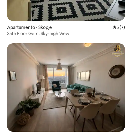
Apartamento ⋅ Skopje
5 de uma 
5 (7)
35th Floor Gem: Sky-high View