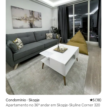
Condomínio ⋅ Skopje
5 de uma a
5 (18)
Apartamento no 36º andar em Skopje-Skyline Corner 320