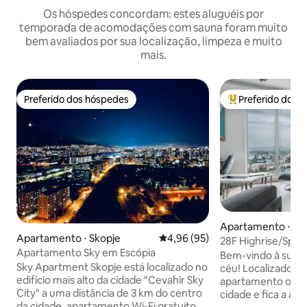
Os hóspedes concordam: estes aluguéis por
temporada de acomodações com sauna foram muito
bem avaliados por sua localização, limpeza e muito
mais.
Preferido dos hóspedes
Preferido dos 
Preferido dos hóspedes
Entre os melhore
Apartamento ⋅ Sk
Apartamento ⋅ Skopje
4,96 de uma avaliação média de
4,96 (95)
28F Highrise/Spa/
Apartamento Sky em Escópia
grátis/Academia
Bem-vindo à sua 
Sky Apartment Skopje está localizado no
céu! Localizado no
edifício mais alto da cidade "Cevahir Sky
apartamento oferec
City" a uma distância de 3 km do centro
cidade e fica a ap
da cidade, apartamento Wi-Fi gratuito