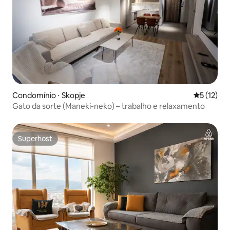
Condomínio ⋅ Skopje
5 de uma a
5 (12)
Gato da sorte (Maneki-neko) – trabalho e relaxamento
Superhost
Superhost