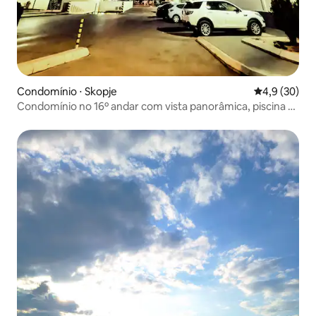
Condomínio ⋅ Skopje
4,9 de uma a
4,9 (30)
Condomínio no 16º andar com vista panorâmica, piscina e
academia