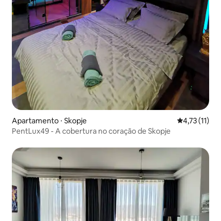
Apartamento ⋅ Skopje
4,73 de uma a
4,73 (11)
PentLux49 - A cobertura no coração de Skopje