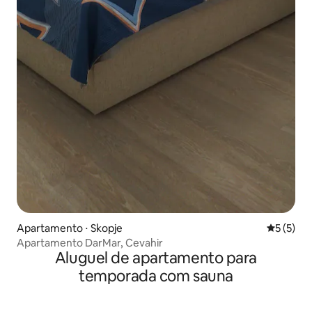
Apartamento ⋅ Skopje
5 de uma 
5 (5)
Apartamento DarMar, Cevahir
Aluguel de apartamento para
temporada com sauna