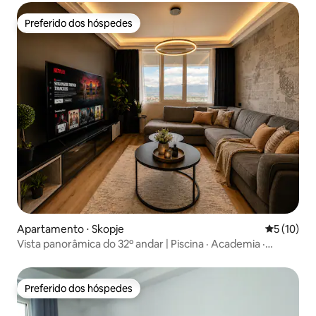
Preferido dos hóspedes
Preferido dos hóspedes
Apartamento ⋅ Skopje
5 de uma a
5 (10)
Vista panorâmica do 32º andar | Piscina · Academia ·
Estacionamento gratuito
Preferido dos hóspedes
Preferido dos hóspedes