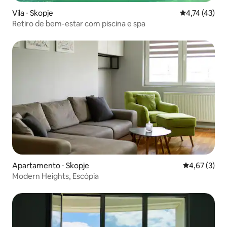
Vila ⋅ Skopje
4,74 de uma a
4,74 (43)
Retiro de bem-estar com piscina e spa
Apartamento ⋅ Skopje
4,67 de uma 
4,67 (3)
Modern Heights, Escópia