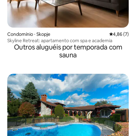
Condomínio ⋅ Skopje
4,86 de uma 
4,86 (7)
Skyline Retreat: apartamento com spa e academia
Outros aluguéis por temporada com
sauna