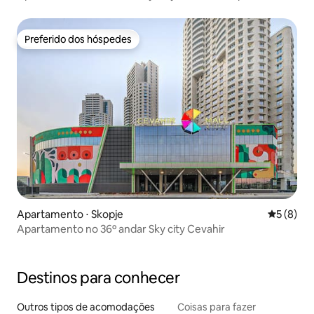
Preferido dos hóspedes
Preferido dos hóspedes
Apartamento ⋅ Skopje
5 de uma 
5 (8)
Apartamento no 36º andar Sky city Cevahir
Destinos para conhecer
Outros tipos de acomodações
Coisas para fazer