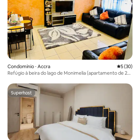
Condomínio ⋅ Accra
5 de uma a
5 (30)
Refúgio à beira do lago de Monimelia (apartamento de 2
quartos)
Superhost
Superhost