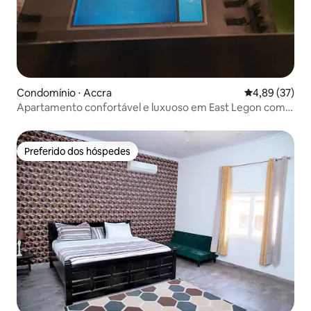
Condomínio ⋅ Accra
4,89 de uma a
4,89 (37)
Apartamento confortável e luxuoso em East Legon com
academia, piscina e terraço
Preferido dos hóspedes
Preferido dos hóspedes