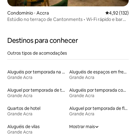
Condomínio ⋅ Accra
4,92 de uma av
4,92 (132)
Estúdio no terraço de Cantonments • Wi-Fi rápido e bar
Kangei
Destinos para conhecer
Outros tipos de acomodações
Aluguéis por temporada na orla
Aluguéis de espaços em frente à praia
Grande Acra
Grande Acra
Aluguel por temporada de townhouses
Aluguéis por temporada com banheira de hidromassagem
Grande Acra
Grande Acra
Quartos de hotel
Aluguel por temporada de flats
Grande Acra
Grande Acra
Aluguéis de vilas
Mostrar mais
Grande Acra