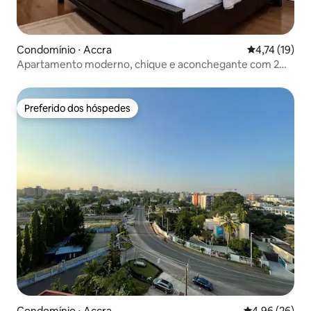
Condomínio ⋅ Accra
4,74 de uma a
4,74 (19)
Apartamento moderno, chique e aconchegante com 2
quartos / Wi-Fi / Acesso ao aeroporto
Preferido dos hóspedes
Preferido dos hóspedes
Condomínio ⋅ Accra
4,96 de uma a
4,96 (26)