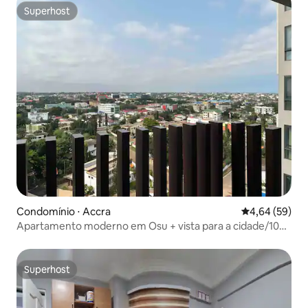
Superhost
Superhost
Condomínio ⋅ Accra
4,64 de uma a
4,64 (59)
Apartamento moderno em Osu + vista para a cidade/10
minutos do aeroporto
Superhost
Superhost