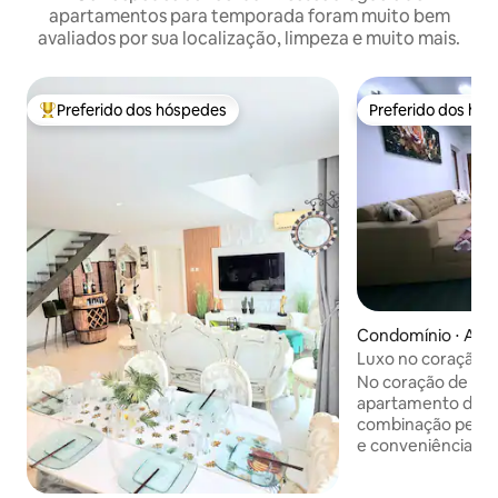
apartamentos para temporada foram muito bem
avaliados por sua localização, limpeza e muito mais.
Preferido dos hóspedes
Preferido dos hó
Entre os melhores preferidos dos hóspedes
Preferido dos hó
Condomínio ⋅ Acc
Luxo no coração d
Place
No coração de Acr
apartamento de 2 
combinação perfeit
e conveniência. Dois quartos espaçosos,
banheiros modern
todos os itens bás