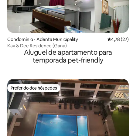
Condomínio ⋅ Adenta Municipality
4,78 de uma a
4,78 (27)
Kay & Dee Residence (Gana)
Aluguel de apartamento para
temporada pet-friendly
Preferido dos hóspedes
Preferido dos hóspedes