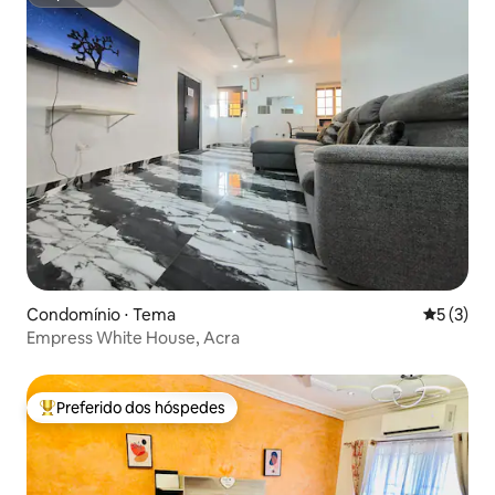
Superhost
Condomínio ⋅ Tema
5 de uma 
5 (3)
Empress White House, Acra
Preferido dos hóspedes
Entre os melhores preferidos dos hóspedes