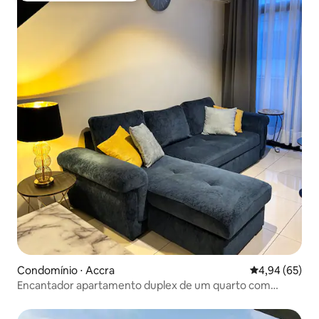
Condomínio ⋅ Accra
4,94 de uma a
4,94 (65)
Encantador apartamento duplex de um quarto com
piscina