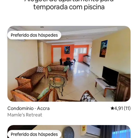
temporada com piscina
Preferido dos hóspedes
Preferido dos hóspedes
Condomínio ⋅ Accra
4,91 de uma a
4,91 (11)
Mamle's Retreat
Preferido dos hóspedes
Preferido dos hóspedes