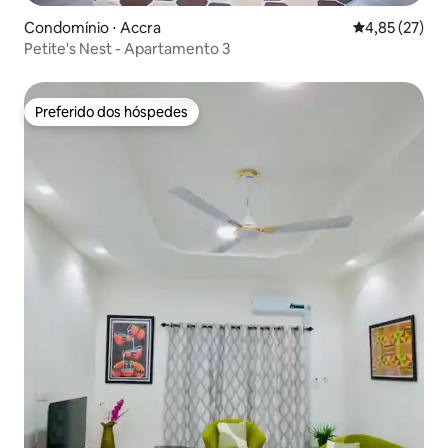
Condomínio ⋅ Accra
4,85 de uma a
4,85 (27)
Petite's Nest - Apartamento 3
Preferido dos hóspedes
Preferido dos hóspedes