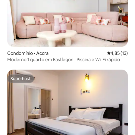
Condomínio ⋅ Accra
4,85 de uma a
4,85 (13)
Moderno 1 quarto em Eastlegon | Piscina e Wi-Fi rápido
Superhost
Superhost