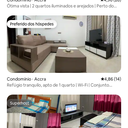
Ótima vista | 2 quartos iluminados e arejados | Perto do
aeroporto
Preferido dos hóspedes
Preferido dos hóspedes
Condomínio ⋅ Accra
4,86 de uma a
4,86 (14)
Refúgio tranquilo, apto de 1 quarto | Wi-Fi | Conjunto
gerador | Segurança
Superhost
Superhost