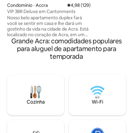
estar perfeita co
Condomínio ⋅ Accra
4,98 de uma avaliação média de 
4,98 (129)
TV de 60", Wi-Fi e Netflix A c
VIP 3BR Deluxe em Cantonments
equipada com ele
Nosso belo apartamento duplex fará
modernos e utensílio
você se sentir em casa e lhe dará um
apartamento está
gostinho da vida na cidade de Acra. Está
localização segura
localizado no coração de Acra, em um
Accra, a uma curta
Grande Acra: comodidades populares
novo empreendimento de prestígio no
mercados vibrante
movimentado Cantonment, ao lado da
para aluguel de apartamento para
restaurantes locai
Embaixada Americana. Tranca na porta
temporada
personalizada - Wi-Fi gratuito - 15
minutos para o aeroporto - Acesso
exclusivo a 3 piscinas - Segurança 24
horas e CFTV - Acesso de segurança
personalizado por impressão digital -
Estacionamento gratuito - Mini Bar com
bebidas mediante taxa - Varanda
privativa com vista para a cidade de Acra
Cozinha
Wi-Fi
- Cama Queen Size com banheiro
privativo