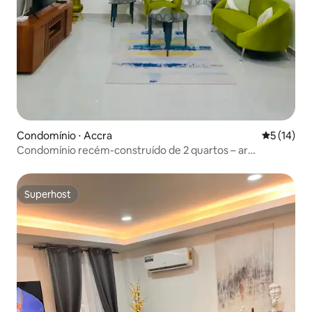
Condomínio ⋅ Accra
5 de uma a
5 (14)
Condomínio recém-construído de 2 quartos – ar
condicionado, Wi-Fi, estacionamento gratuito
Superhost
Superhost