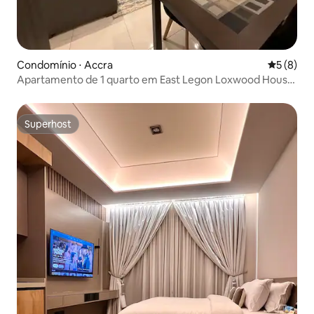
Condomínio ⋅ Accra
5 de uma 
5 (8)
Apartamento de 1 quarto em East Legon Loxwood House
com academia e piscina
Superhost
Superhost