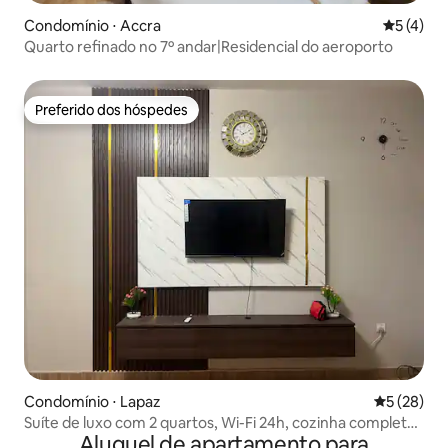
Condomínio ⋅ Accra
5 de uma 
5 (4)
Quarto refinado no 7º andar|Residencial do aeroporto
Preferido dos hóspedes
Preferido dos hóspedes
Condomínio ⋅ Lapaz
5 de uma a
5 (28)
Suíte de luxo com 2 quartos, Wi-Fi 24h, cozinha completa,
Aluguel de apartamento para
água quente