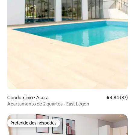
Condomínio ⋅ Accra
4,84 de uma a
4,84 (37)
Apartamento de 2 quartos - East Legon
Preferido dos hóspedes
Preferido dos hóspedes