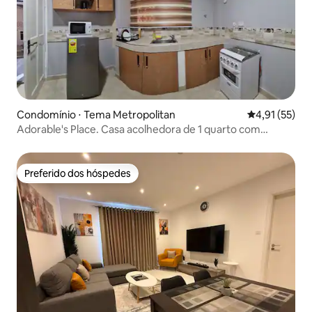
Condomínio ⋅ Tema Metropolitan
4,91 de uma a
4,91 (55)
Adorable's Place. Casa acolhedora de 1 quarto com
estacionamento gratuito
Preferido dos hóspedes
Preferido dos hóspedes