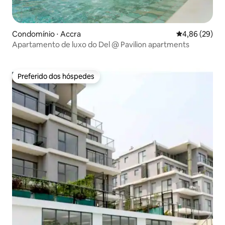
Condomínio ⋅ Accra
4,86 de uma a
4,86 (29)
Apartamento de luxo do Del @ Pavilion apartments
Preferido dos hóspedes
Preferido dos hóspedes