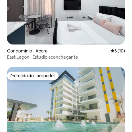
Condomínio ⋅ Accra
5 de uma a
5 (10)
East Legon | Estúdio aconchegante
Preferido dos hóspedes
Preferido dos hóspedes