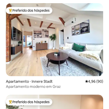
Preferido dos hóspedes
Entre os melhores preferidos dos hóspedes
Apartamento ⋅ Innere Stadt
4,96 de uma av
4,96 (90)
Apartamento moderno em Graz
Preferido dos hóspedes
Entre os melhores preferidos dos hóspedes