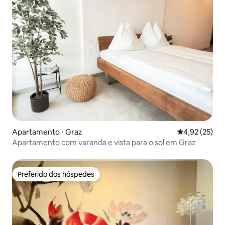
Apartamento ⋅ Graz
4,92 de uma a
4,92 (25)
Apartamento com varanda e vista para o sol em Graz
Preferido dos hóspedes
Preferido dos hóspedes