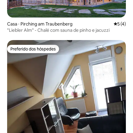
Casa ⋅ Pirching am Traubenberg
5 de uma 
5 (4)
"Liebler Alm" - Chalé com sauna de pinho e jacuzzi
Preferido dos hóspedes
Preferido dos hóspedes