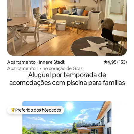
Apartamento ⋅ Innere Stadt
4,95 de uma av
4,95 (153)
Apartamento T7 no coração de Graz
Aluguel por temporada de
acomodações com piscina para famílias
Preferido dos hóspedes
Entre os melhores preferidos dos hóspedes