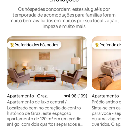
Os hóspedes concordam: estes aluguéis por
temporada de acomodações para famílias foram
muito bem avaliados em muitos por sua localização,
limpeza e muito mais.
Preferido dos hóspedes
Preferido dos 
Entre os melhores preferidos dos hóspedes
Entre os melhore
Apartamento ⋅ Graz.
4,98 de uma avaliação média de 
4,98 (109)
Apartamento ⋅ Gr
Apartamento de luxo central /
Prédio antigo com
estacionamento gratuito / varanda
cidade
Localizado bem no coração do centro
Sinta-se em casa!
histórico de Graz, este espaçoso
para você - seja p
apartamento de 120 m² em um prédio
ou uma viagem à 
antigo, com dois quartos separados e
queridos. O apart