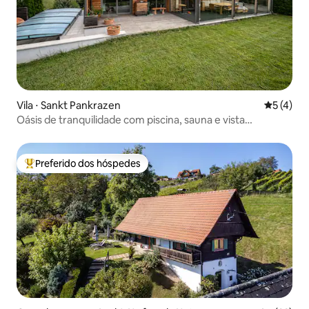
Vila ⋅ Sankt Pankrazen
5 de uma 
5 (4)
Oásis de tranquilidade com piscina, sauna e vista
panorâmica perto de Graz
Preferido dos hóspedes
Entre os melhores preferidos dos hóspedes