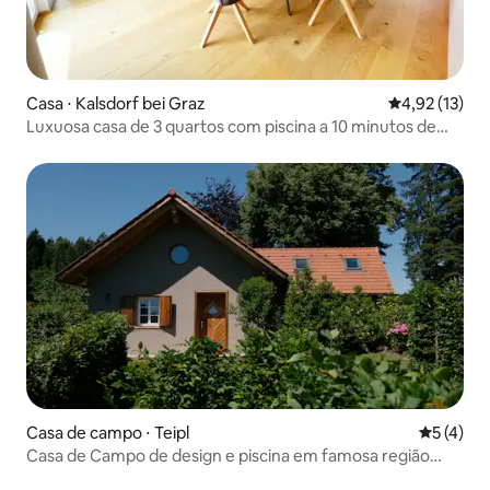
Casa ⋅ Kalsdorf bei Graz
4,92 de uma a
4,92 (13)
Luxuosa casa de 3 quartos com piscina a 10 minutos de
Graz
Casa de campo ⋅ Teipl
5 de uma 
5 (4)
Casa de Campo de design e piscina em famosa região
vinícola