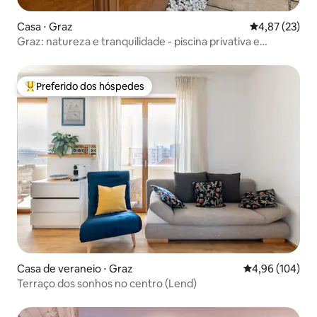
Casa ⋅ Graz
4,87 de uma a
4,87 (23)
Graz: natureza e tranquilidade - piscina privativa e
banheira de hidromassagem
Preferido dos hóspedes
Entre os melhores preferidos dos hóspedes
Casa de veraneio ⋅ Graz
4,96 de uma av
4,96 (104)
Terraço dos sonhos no centro (Lend)