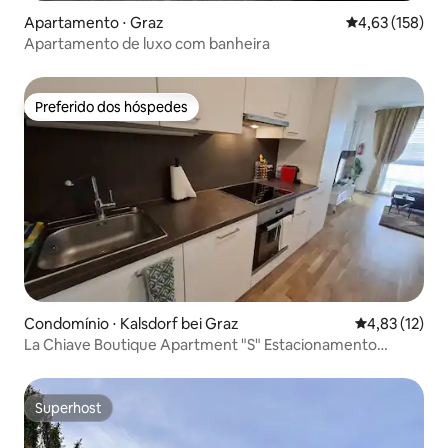
Apartamento ⋅ Graz
4,63 de uma av
4,63 (158)
Apartamento de luxo com banheira
Preferido dos hóspedes
Preferido dos hóspedes
Condomínio ⋅ Kalsdorf bei Graz
4,83 de uma a
4,83 (12)
La Chiave Boutique Apartment "S" Estacionamento
GRATUITO
Superhost
Superhost