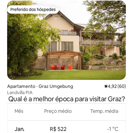
Preferido dos hóspedes
Preferido dos hóspedes
Apartamento ⋅ Graz Umgebung
4,92 de uma a
4,92 (60)
Landvilla PIA
Qual é a melhor época para visitar Graz?
Mês
Preço médio
Temp. média
Jan.
R$ 522
-1 °C