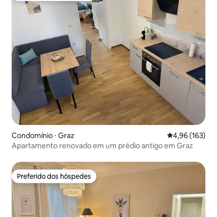
Condomínio ⋅ Graz
4,96 de uma av
4,96 (163)
Apartamento renovado em um prédio antigo em Graz
Preferido dos hóspedes
Preferido dos hóspedes