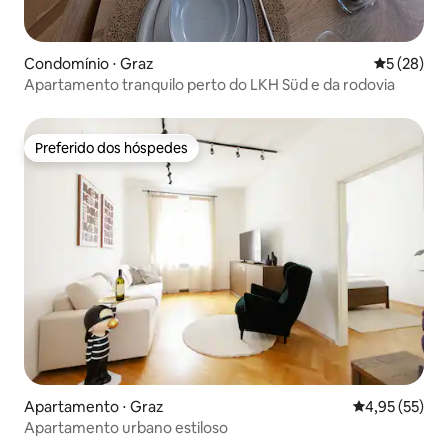
Condomínio ⋅ Graz
5 de uma a
5 (28)
Apartamento tranquilo perto do LKH Süd e da rodovia
Preferido dos hóspedes
Preferido dos hóspedes
Apartamento ⋅ Graz
4,95 de uma a
4,95 (55)
Apartamento urbano estiloso