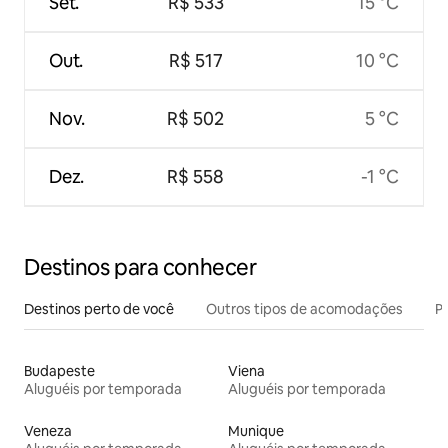
Set.
R$ 533
15 °C
Out.
R$ 517
10 °C
Nov.
R$ 502
5 °C
Dez.
R$ 558
-1 °C
Destinos para conhecer
Destinos perto de você
Outros tipos de acomodações
Pr
Budapeste
Viena
Aluguéis por temporada
Aluguéis por temporada
Veneza
Munique