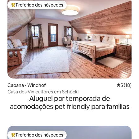
Preferido dos hóspedes
Entre os melhores preferidos dos hóspedes
Cabana ⋅ Windhof
5 de uma a
5 (18)
Casa dos Vinicultores em Schöckl
Aluguel por temporada de
acomodações pet friendly para famílias
Preferido dos hóspedes
Entre os melhores preferidos dos hóspedes