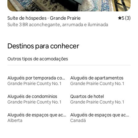
Suíte de hóspedes ⋅ Grande Prairie
5 de uma 
5 (3)
Suíte 3 BR aconchegante, arrumada e iluminada
Destinos para conhecer
Outros tipos de acomodações
Aluguéis por temporada com suítes privativas
Aluguéis de apartamentos
Grande Prairie County No. 1
Grande Prairie County No. 1
Aluguéis de condomínios
Quartos de hotel
Grande Prairie County No. 1
Grande Prairie County No. 1
Aluguéis de espaços que aceitam animais de estimação
Aluguéis de espaços que aceitam animais de estimação
Alberta
Canadá