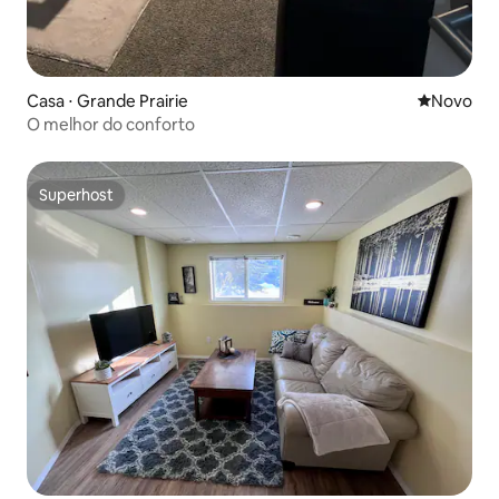
Casa ⋅ Grande Prairie
Novo lugar
Novo
O melhor do conforto
Superhost
Superhost