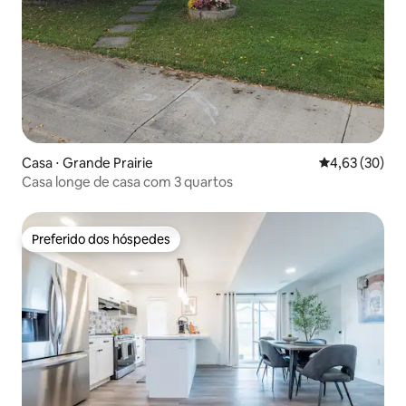
Casa ⋅ Grande Prairie
4,63 de uma a
4,63 (30)
Casa longe de casa com 3 quartos
Preferido dos hóspedes
Preferido dos hóspedes