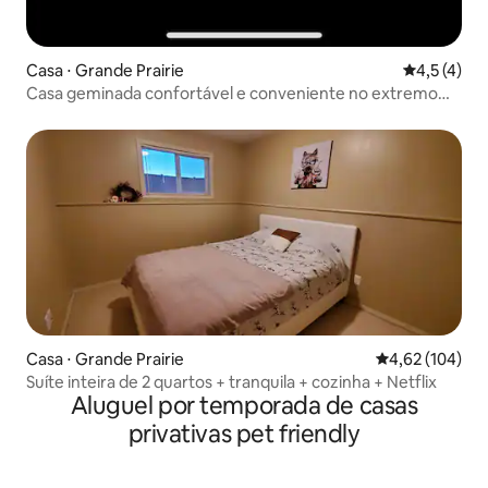
Casa ⋅ Grande Prairie
4,5 de uma 
4,5 (4)
Casa geminada confortável e conveniente no extremo
oeste.
Casa ⋅ Grande Prairie
4,62 de uma av
4,62 (104)
Suíte inteira de 2 quartos + tranquila + cozinha + Netflix
Aluguel por temporada de casas
privativas pet friendly