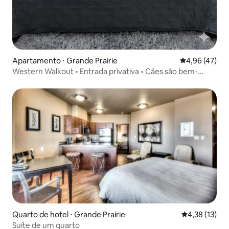
Apartamento ⋅ Grande Prairie
4,96 de uma a
4,96 (47)
Western Walkout • Entrada privativa • Cães são bem-
vindos
Quarto de hotel ⋅ Grande Prairie
4,38 de uma a
4,38 (13)
Suíte de um quarto