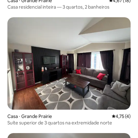
Casa ⋅ Grande Prairie
4,67 de uma a
4,67 (18)
Casa residencial inteira — 3 quartos, 2 banheiros
Casa ⋅ Grande Prairie
4,75 de uma 
4,75 (4)
Suíte superior de 3 quartos na extremidade norte