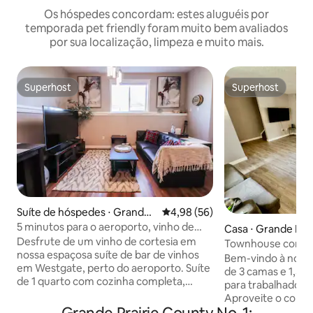
Os hóspedes concordam: estes aluguéis por
temporada pet friendly foram muito bem avaliados
por sua localização, limpeza e muito mais.
Superhost
Superhost
Superhost
Superhost
Suíte de hóspedes ⋅ Grande
4,98 de uma avaliação média de
4,98 (56)
Prairie
5 minutos para o aeroporto, vinho de
Casa ⋅ Grande Prai
cortesia @ Bed & Barrel
Desfrute de um vinho de cortesia em
Townhouse confort
nossa espaçosa suíte de bar de vinhos
Camas novas e Wi-
Bem-vindo à noss
em Westgate, perto do aeroporto. Suíte
de 3 camas e 1,5 b
de 1 quarto com cozinha completa,
para trabalhador
banheiro, lavanderia, 2 áreas de estar e
Aproveite o confo
garagem. A cozinha tem todos os
queen size, garan