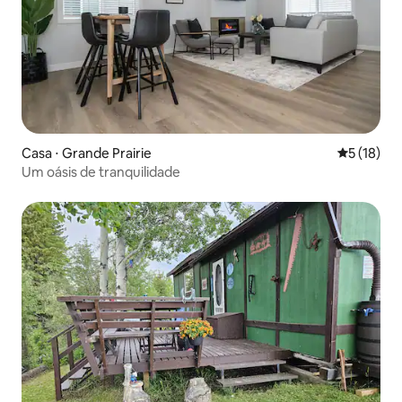
Casa ⋅ Grande Prairie
5 de uma a
5 (18)
Um oásis de tranquilidade