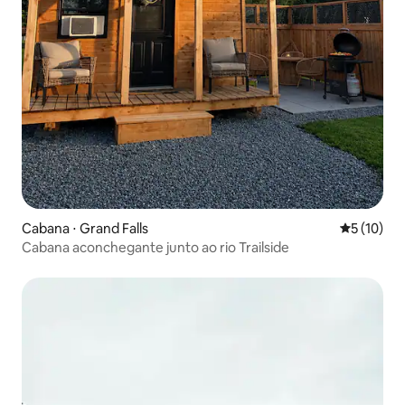
Cabana ⋅ Grand Falls
5 de uma a
5 (10)
Cabana aconchegante junto ao rio Trailside