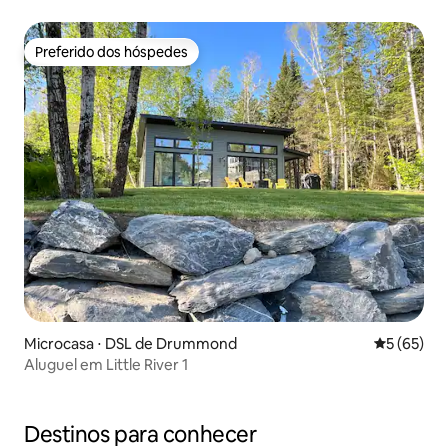
Preferido dos hóspedes
Preferido dos hóspedes
Microcasa ⋅ DSL de Drummond
5 de uma a
5 (65)
Aluguel em Little River 1
Destinos para conhecer