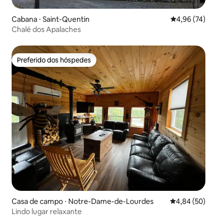
Cabana ⋅ Saint-Quentin
4,96 de uma a
4,96 (74)
Chalé dos Apalaches
Preferido dos hóspedes
Preferido dos hóspedes
Casa de campo ⋅ Notre-Dame-de-Lourdes
4,84 de uma a
4,84 (50)
Lindo lugar relaxante