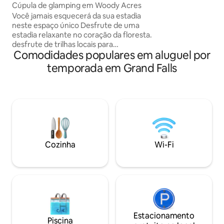
resorts de esqui (5
rish
Cúpula de glamping em Woody Acres
panorâmicas de s
Você jamais esquecerá da sua estadia
neste espaço único Desfrute de uma
estadia relaxante no coração da floresta.
desfrute de trilhas locais para
Comodidades populares em aluguel por
caminhadas, quadriciclos, caminhadas
Perto de inúmeras cidades e eventos
temporada em Grand Falls
locais A uma curta distância a pé do
acesso ao rio para pescar Aproveite a
banheira de hidromassagem privativa e
a lareira externa Cama King Size de luxo,
perfeita para observar os vagalumes ou
contemplar as estrelas Observação: de
março a junho, o check-in em dias de
semana é às 17h. Check-in no fim de
Cozinha
Wi-Fi
semana às 15h (Entre em contato
comigo se o check-in antecipado estiver
disponível)
Estacionamento
Piscina