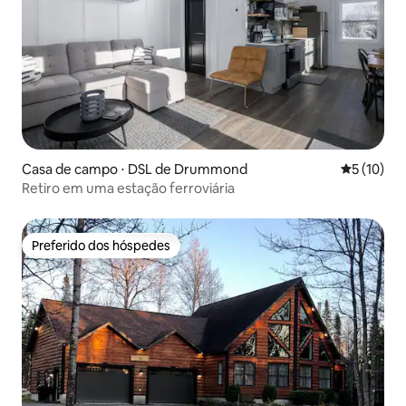
Casa de campo ⋅ DSL de Drummond
5 de uma a
5 (10)
Retiro em uma estação ferroviária
Preferido dos hóspedes
Preferido dos hóspedes