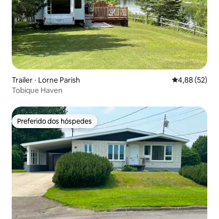
Trailer ⋅ Lorne Parish
4,88 de uma a
4,88 (52)
Tobique Haven
Preferido dos hóspedes
Preferido dos hóspedes