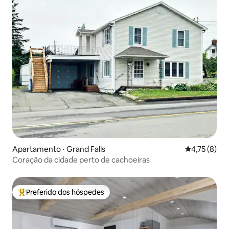
Apartamento ⋅ Grand Falls
4,75 de uma 
4,75 (8)
Coração da cidade perto de cachoeiras
Preferido dos hóspedes
Entre os melhores preferidos dos hóspedes