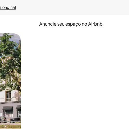
 original
Anuncie seu espaço no Airbnb
 deslizando o dedo na tela.