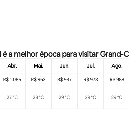
média de 5, 56 avaliações
 é a melhor época para visitar Grand-
Abr.
Mai.
Jun.
Jul.
Ago.
R$ 1.086
R$ 963
R$ 937
R$ 973
R$ 988
27 °C
28 °C
29 °C
29 °C
29 °C