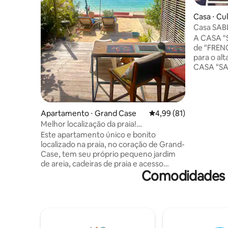
Casa ⋅ Cu
Casa SABL
piscina pr
A CASA "S
de "FREN
para o alt
CASA "SA
acolhedo
piscina p
azul-turqu
de "FRENC
Apartamento ⋅ Grand Case
4,99 de uma avaliação 
4,99 (81)
minutos d
Melhor localização da praia!
turística
Apartamento encantador!
Este apartamento único e bonito
e ativida
localizado na praia, no coração de Grand-
GRAND CA
Case, tem seu próprio pequeno jardim
típica co
de areia, cadeiras de praia e acesso
misturada 
Comodidades 
direto à praia. Desfrute de uma vista
mar...
completa deslumbrante sobre a rocha
Crioula e Anguilla. A localização na vila e
na praia fará você se sentir privilegiado.
Uma incrível escolha de opções de
comida e entretenimento espera por