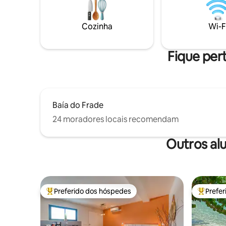
você a uma curta caminhada de
distância. Mercearias, farmácia,
compras... Novo estúdio no lado da rua
Cozinha
Wi-F
está pronto agora para mais dois
hóspedes. Fotos em breve
Fique per
Baía do Frade
24 moradores locais recomendam
Outros al
Preferido dos hóspedes
Prefe
Entre os melhores preferidos dos hóspedes
Entre os