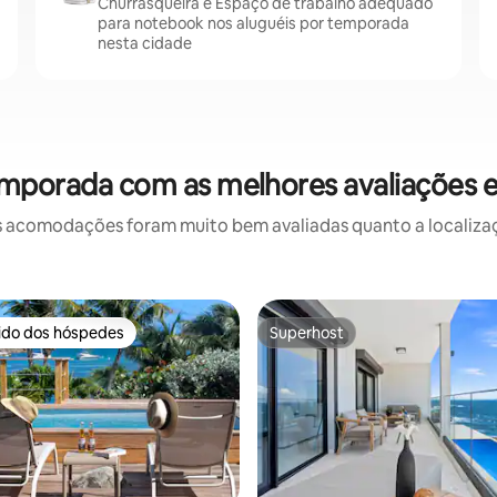
Churrasqueira e Espaço de trabalho adequado
para notebook nos aluguéis por temporada
nesta cidade
emporada com as melhores avaliações
 acomodações foram muito bem avaliadas quanto a localizaçã
rido dos hóspedes
Superhost
 melhores preferidos dos hóspedes
Superhost