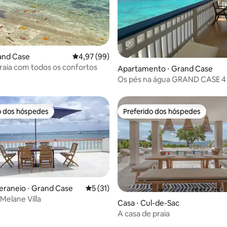
and Case
4,97 de uma avaliação média de 5, 99 avalia
4,97 (99)
média de 5, 98 avaliações
raia com todos os confortos
Apartamento ⋅ Grand Case
Os pés na água GRAND CASE 4
o dos hóspedes
Preferido dos hóspedes
o dos hóspedes
Preferido dos hóspedes
eraneio ⋅ Grand Case
5 de uma avaliação média de 5, 31 avalia
5 (31)
Melane Villa
Casa ⋅ Cul-de-Sac
A casa de praia