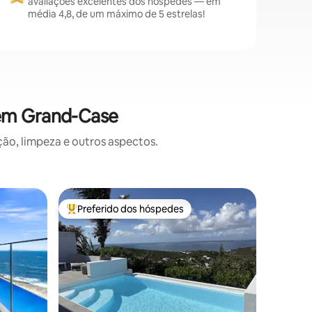
avaliações excelentes dos hóspedes — em
média 4,8, de um máximo de 5 estrelas!
 em Grand-Case
o, limpeza e outros aspectos.
Loft ⋅ G
Preferido dos hóspedes
Prefe
Entre os melhores preferidos dos hóspedes
Entre o
Loft à be
para o m
Um loft 
Grand Ca
majestos
privilegi
Café. Na
elegante
cerca de