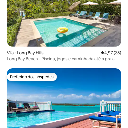
Vila ⋅ Long Bay Hills
4,97 de uma a
4,97 (35)
Long Bay Beach - Piscina, jogos e caminhada até a praia
Preferido dos hóspedes
Preferido dos hóspedes