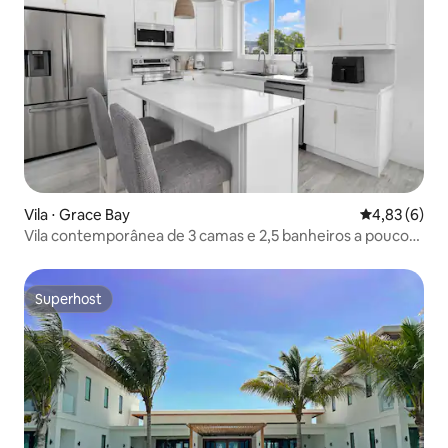
Vila ⋅ Grace Bay
4,83 de uma 
4,83 (6)
Vila contemporânea de 3 camas e 2,5 banheiros a poucos
minutos do
Superhost
Superhost