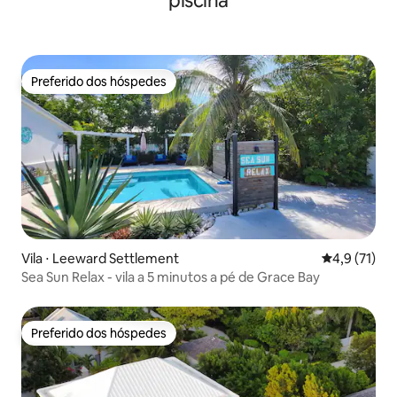
piscina
Preferido dos hóspedes
Preferido dos hóspedes
Vila ⋅ Leeward Settlement
4,9 de uma a
4,9 (71)
Sea Sun Relax - vila a 5 minutos a pé de Grace Bay
Preferido dos hóspedes
Preferido dos hóspedes