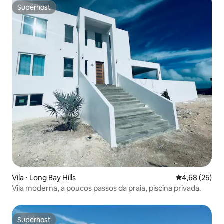
Superhost
Superhost
Vila ⋅ Long Bay Hills
4,68 de uma a
4,68 (25)
Vila moderna, a poucos passos da praia, piscina privada.
Superhost