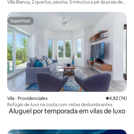
Villa Bianca, 2 quartos, piscina, 5 minutos a pé da praia de
Grace Bay
Superhost
Superhost
Vila ⋅ Providenciales
4,82 de uma a
4,82 (74)
Refúgio de luxo na costa com vistas deslumbrantes
Aluguel por temporada em vilas de luxo