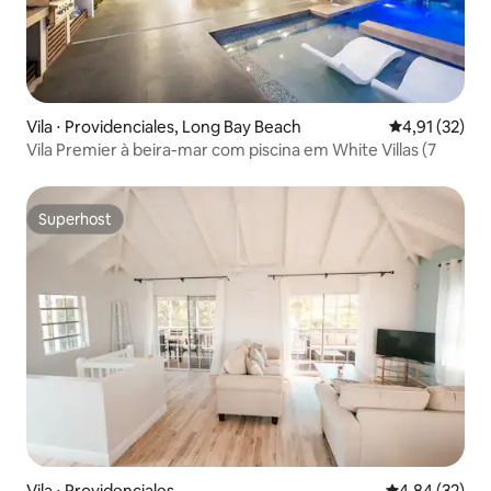
Vila ⋅ Providenciales, Long Bay Beach
4,91 de uma a
4,91 (32)
Vila Premier à beira-mar com piscina em White Villas (7
Superhost
Superhost
Vila ⋅ Providenciales
4,84 de uma a
4,84 (32)