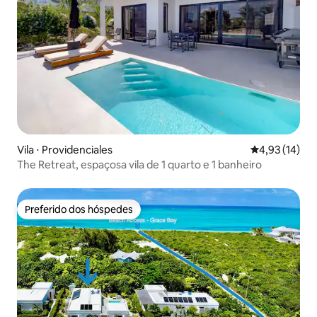
Vila ⋅ Providenciales
4,93 de uma a
4,93 (14)
The Retreat, espaçosa vila de 1 quarto e 1 banheiro
Preferido dos hóspedes
Preferido dos hóspedes