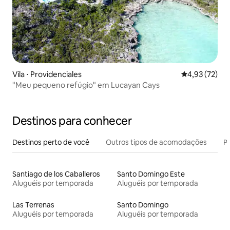
Vila ⋅ Providenciales
4,93 de uma a
4,93 (72)
"Meu pequeno refúgio" em Lucayan Cays
Destinos para conhecer
Destinos perto de você
Outros tipos de acomodações
Pr
Santiago de los Caballeros
Santo Domingo Este
Aluguéis por temporada
Aluguéis por temporada
Las Terrenas
Santo Domingo
Aluguéis por temporada
Aluguéis por temporada