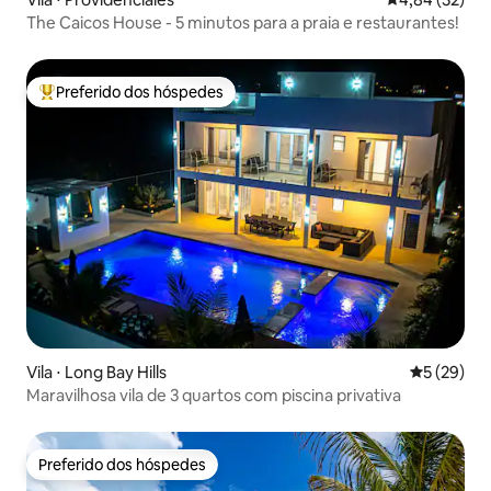
The Caicos House - 5 minutos para a praia e restaurantes!
Preferido dos hóspedes
Entre os melhores preferidos dos hóspedes
Vila ⋅ Long Bay Hills
5 de uma a
5 (29)
Maravilhosa vila de 3 quartos com piscina privativa
Preferido dos hóspedes
Preferido dos hóspedes