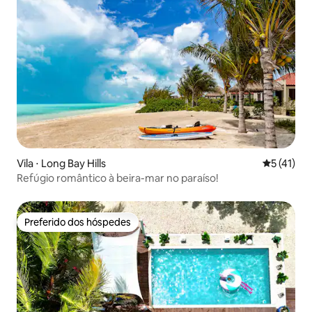
Vila ⋅ Long Bay Hills
5 de uma a
5 (41)
Refúgio romântico à beira-mar no paraíso!
Preferido dos hóspedes
Preferido dos hóspedes