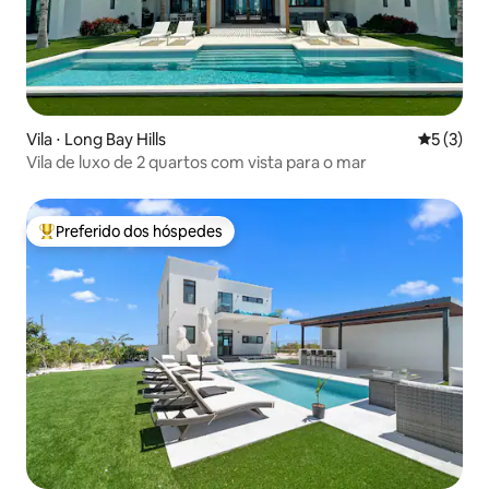
Vila ⋅ Long Bay Hills
5 de uma 
5 (3)
Vila de luxo de 2 quartos com vista para o mar
Preferido dos hóspedes
Entre os melhores preferidos dos hóspedes