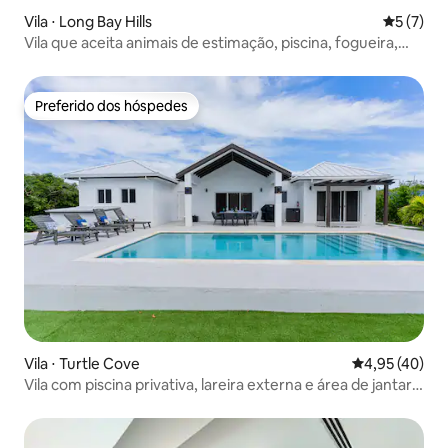
Vila ⋅ Long Bay Hills
5 de uma 
5 (7)
Vila que aceita animais de estimação, piscina, fogueira,
churrasqueira e pátios
Preferido dos hóspedes
Preferido dos hóspedes
Vila ⋅ Turtle Cove
4,95 de uma a
4,95 (40)
Vila com piscina privativa, lareira externa e área de jantar
ao ar livre