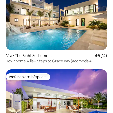
Vila ⋅ The Bight Settlement
5 de uma a
5 (14)
Townhome Villa – Steps to Grace Bay (acomoda 4
pessoas)
Preferido dos hóspedes
Preferido dos hóspedes