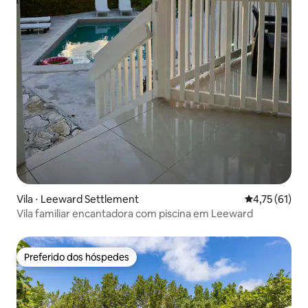
Vila ⋅ Leeward Settlement
4,75 de uma a
4,75 (61)
Vila familiar encantadora com piscina em Leeward
Preferido dos hóspedes
Preferido dos hóspedes