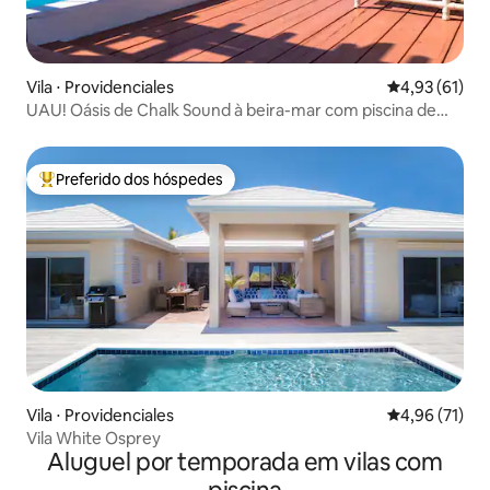
Vila ⋅ Providenciales
4,93 de uma a
4,93 (61)
UAU! Oásis de Chalk Sound à beira-mar com piscina de
borda infinita
Preferido dos hóspedes
Entre os melhores preferidos dos hóspedes
Vila ⋅ Providenciales
4,96 de uma a
4,96 (71)
Vila White Osprey
Aluguel por temporada em vilas com