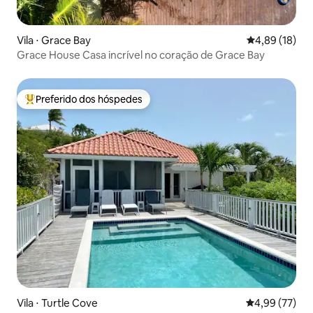
Vila ⋅ Grace Bay
4,89 de uma a
4,89 (18)
Grace House Casa incrível no coração de Grace Bay
Preferido dos hóspedes
Entre os melhores preferidos dos hóspedes
Vila ⋅ Turtle Cove
4,99 de uma a
4,99 (77)