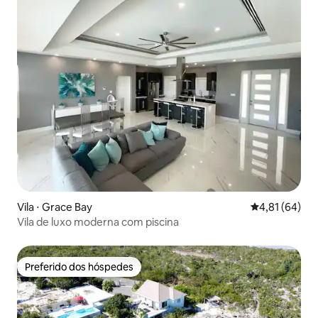
Vila ⋅ Grace Bay
4,81 de uma a
4,81 (64)
Vila de luxo moderna com piscina
Preferido dos hóspedes
Preferido dos hóspedes