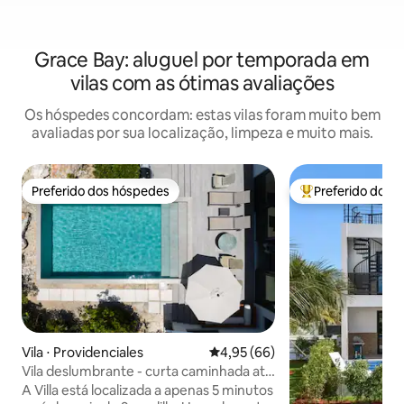
Grace Bay: aluguel por temporada em
vilas com as ótimas avaliações
Os hóspedes concordam: estas vilas foram muito bem
avaliadas por sua localização, limpeza e muito mais.
Preferido dos hóspedes
Preferido dos 
Preferido dos hóspedes
Entre os melhore
Vila ⋅ Providenciales
4,95 de uma avaliação média de
4,95 (66)
Vila deslumbrante - curta caminhada até
a praia de Sapodilla
A Villa está localizada a apenas 5 minutos