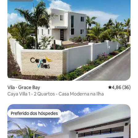
Superhost
Vila ⋅ Grace Bay
4,86 de uma a
4,86 (36)
Caya Villa 1 - 2 Quartos - Casa Moderna na Ilha
Preferido dos hóspedes
Preferido dos hóspedes