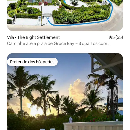
Vila ⋅ The Bight Settlement
5 de uma a
5 (35)
Caminhe até a praia de Grace Bay ~ 3 quartos com
banheiro privativo
Preferido dos hóspedes
Preferido dos hóspedes