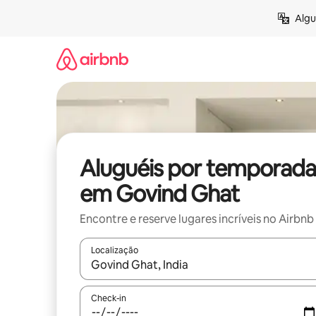
Pular
Algu
para
o
conteúdo
Aluguéis por temporada
em Govind Ghat
Encontre e reserve lugares incríveis no Airbnb
Localização
Quando os resultados estiverem disponíveis, expl
Check-in