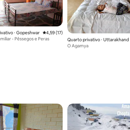
ivativo ⋅ Gopeshwar
4,59 de uma avaliação média de 5, 17 avalia
4,59 (17)
miliar - Pêssegos e Peras
Quarto privativo ⋅ Uttarakhand
O Agamya
 média de 5, 4 avaliações