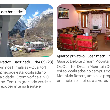
o dos hóspedes
o dos hóspedes
Quarto privativo ⋅ Joshimath
Quarto Deluxe Dream Mountai
ivativo ⋅ Badrinathp
4,89 de uma avaliação média de 5, 28 avalia
4,89 (28)
Joshimath
Os Quartos Dream Mountain D
m nos Himalaias – Quarto 1
estão localizados no campus d
priedade está localizada no
Mountain Resort, uma bela pro
a cidade. O templo fica a 7-10
em meio a pinheiros e árvores f
a pé. Tem um gramado verde e
localizada nos arredores de Jo
 exuberante na frente e
Auli Road, proporcionando uma 
mento gratuito ao lado da
panorâmica da cordilheira dos H
de. Todos os quartos estão de
 média de 5, 3 avaliações
O campus tem muitos espaços a
a os grandes picos e rios do
para desfrutar e também tem 
 Você pode desfrutar da vista
de fogueira. Todos os quartos
vel do Himalaia bem em frente