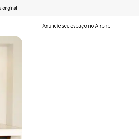
 original
Anuncie seu espaço no Airbnb
 deslizando o dedo na tela.