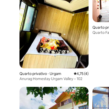
Quarto pr
Quarto Fa
Quarto privativo ⋅ Urgam
4,75 de uma avaliação
4,75 (4)
Anurag Homestay Urgam Valley – 102