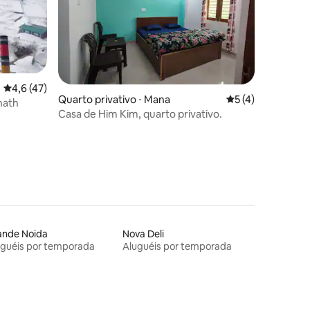
4,6 de uma avaliação média de 5, 47 avaliações
4,6 (47)
ções
Quarto privativo ⋅ Mana
5 de uma avaliaçã
5 (4)
nath
Casa de Him Kim, quarto privativo.
ande Noida
Nova Deli
uguéis por temporada
Aluguéis por temporada