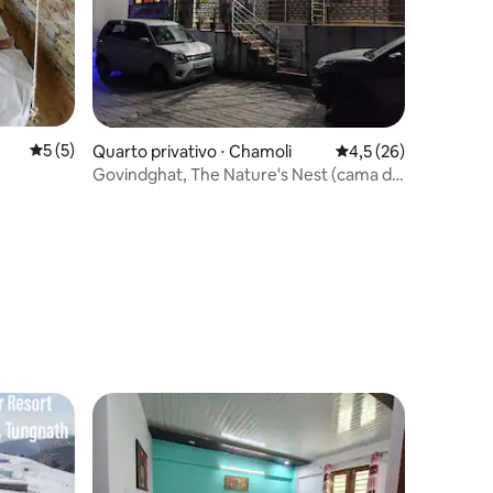
ções
5 de uma avaliação média de 5, 5 avaliações
5 (5)
Quarto privativo ⋅ Chamoli
4,5 de uma avaliação
4,5 (26)
Govindghat, The Nature's Nest (cama de
casal)