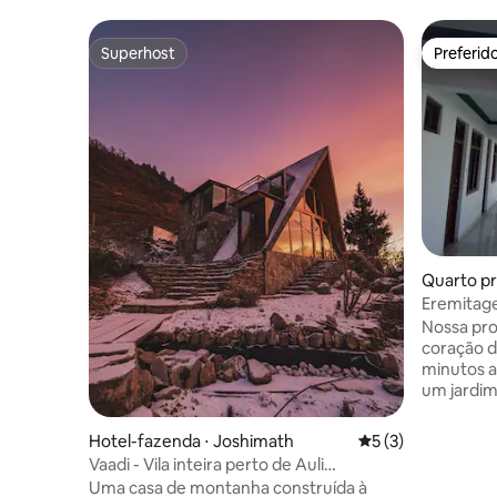
Superhost
Preferid
Superhost
Preferid
Quarto pr
uri
Eremitage
Nossa pro
coração d
minutos 
um jardim
estaciona
proprieda
Hotel-fazenda ⋅ Joshimath
5 de uma avaliação
5 (3)
frente par
Vaadi - Vila inteira perto de Auli
Himalaia.
Joshimath
Uma casa de montanha construída à
interminá