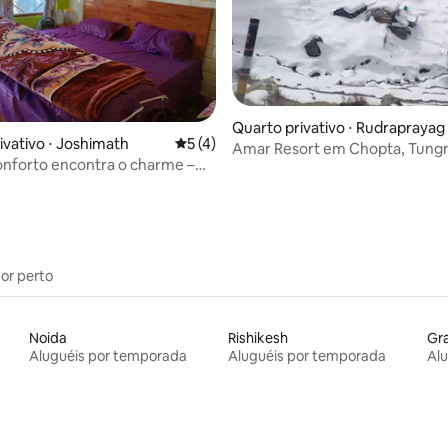
Quarto privativo ⋅ Rudraprayag
 média de 5, 4 avaliações
ivativo ⋅ Joshimath
5 de uma avaliação média de 5, 4 avalia
5 (4)
Amar Resort em Chopta, Tung
nforto encontra o charme –
 em uma vila
por perto
Noida
Rishikesh
Gr
Aluguéis por temporada
Aluguéis por temporada
Al