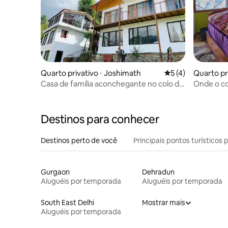
Quarto privativo ⋅ Joshimath
5 de uma avaliação
5 (4)
Quarto pr
Casa de família aconchegante no colo do
Onde o co
Himalaia.
um retiro
Destinos para conhecer
Destinos perto de você
Principais pontos turísticos 
Gurgaon
Dehradun
Aluguéis por temporada
Aluguéis por temporada
South East Delhi
Mostrar mais
Aluguéis por temporada