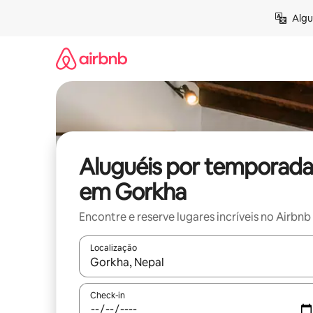
Pular
Algu
para
o
conteúdo
Aluguéis por temporada
em Gorkha
Encontre e reserve lugares incríveis no Airbnb
Localização
Quando os resultados estiverem disponíveis, expl
Check-in