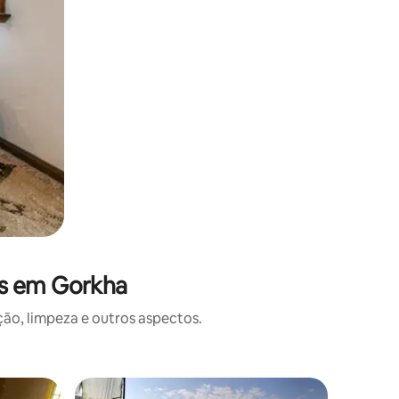
es em Gorkha
o, limpeza e outros aspectos.
Tenda ⋅ 