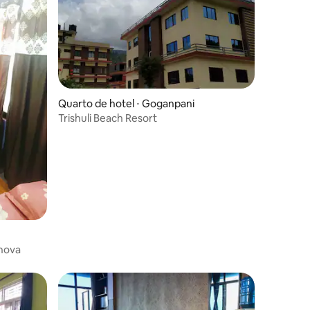
Quarto de hotel ⋅ Goganpani
Trishuli Beach Resort
 nova