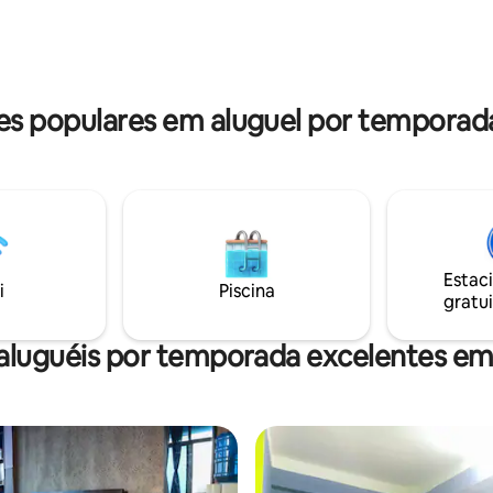
Himalaia fluindo de ambos os la
GRATUITO DISPONÍVEL Almoço 
mediante solicitação. Café da
incluso. Esperamos ver você e
s populares em aluguel por temporad
Estac
i
Piscina
gratui
aluguéis por temporada excelentes e