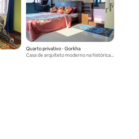
ções
Quarto privativo ⋅ Gorkha
Casa de arquiteto moderno na histórica
Gorkha