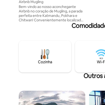
Airbnb Mugling
Bem-vindo ao nosso aconchegante
Airbnb no coração de Mugling, a parada
perfeita entre Katmandu, Pokhara e
Chitwan! Convenientemente localizado
Comodidade
nesta importante cidade de junção,
nosso espaço oferece uma estadia
confortável e tranquila para viajantes
que desejam descansar e recarregar as
energias. Se você está a caminho de
explorar os destinos cênicos do Nepal ou
planejando uma visita ao famoso Templo
Manakamana, nosso lugar oferece fácil
acesso a todos. Desfrute de uma
Cozinha
Wi-F
atmosfera acolhedora e convidativa com
todas as comodidades essenciais.
Outros 