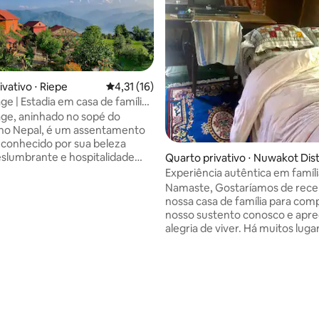
vativo ⋅ Riepe
4,31 de uma avaliação média de 5, 16 avalia
4,31 (16)
age | Estadia em casa de família
purna
lage, aninhado no sopé do
 no Nepal, é um assentamento
 conhecido por sua beleza
eslumbrante e hospitalidade
Quarto privativo ⋅ Nuwakot Dist
 Rodeada por vegetação
Experiência autêntica em famíl
e e picos cobertos de neve, a
Nuwakot
Namaste, Gostaríamos de rece
ece vistas deslumbrantes em
nossa casa de família para comp
ina. A cultura nepalesa
nosso sustento conosco e aprec
al prospera aqui, com o modo
alegria de viver. Há muitos luga
cal, caminhando por trilhas
bonitos para ver em Nuwakot.
, provando deliciosa culinária
organizar uma viagem guiada p
e interagindo com moradores
Há lugares para caminhar, fazer 
. Riepe é uma joia escondida,
para descobrir o povo nepalês,
anquilidade e a aventura se
estilos de vida e cultura e, claro
 perfeitamente.
deste lugar montanhoso com ri