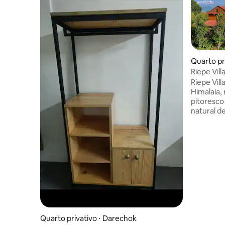
Quarto pri
Riepe Vill
em Anna
Riepe Vil
Himalaia,
pitoresco
natural d
calorosa.
exuberant
vila ofer
cada esqu
tradicion
de vida lo
pitorescas
nepalesa 
amigáveis
onde a tr
misturam
Quarto privativo ⋅ Darechok