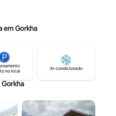
dos. WI-FI
táxi disponível
e jantar
 manhã
m breve.
a em Gorkha
ionamento
Ar-condicionado
to no local
m Gorkha