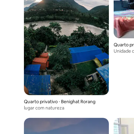
Quarto pr
Unidade d
Quarto privativo ⋅ Benighat Rorang
lugar com natureza