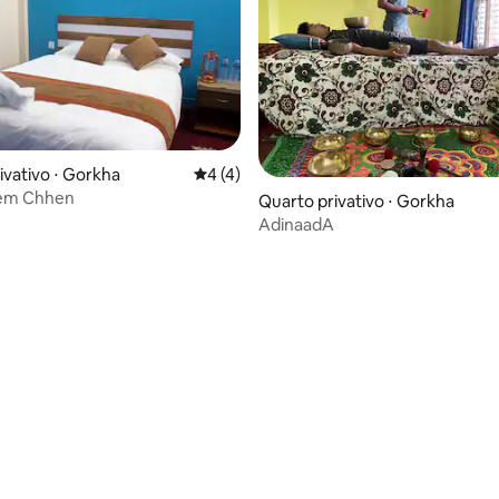
ivativo ⋅ Gorkha
4 de uma avaliação média de 5, 4 avalia
4 (4)
em Chhen
Quarto privativo ⋅ Gorkha
AdinaadA