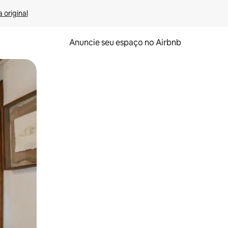
 original
Anuncie seu espaço no Airbnb
 deslizando o dedo na tela.