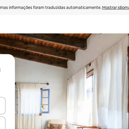
mas informações foram traduzidas automaticamente. 
Mostrar idioma
ore-os usando as seta para cima e para baixo do teclado ou tocando e