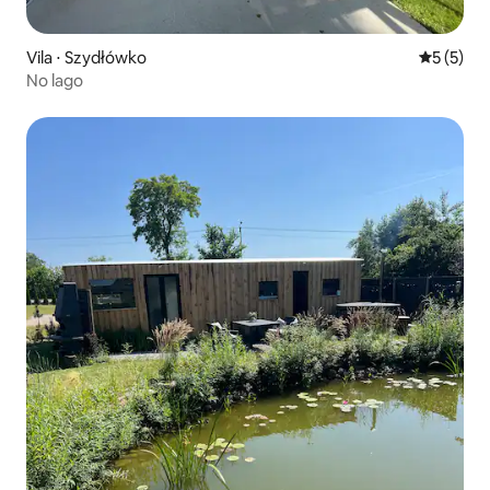
Vila ⋅ Szydłówko
5 de uma 
5 (5)
No lago