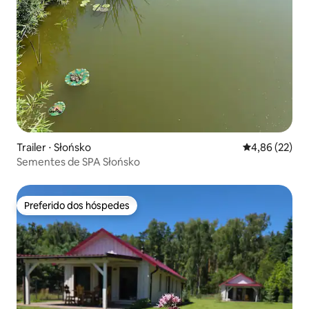
Trailer ⋅ Słońsko
4,86 de uma a
4,86 (22)
Sementes de SPA Słońsko
Preferido dos hóspedes
Preferido dos hóspedes