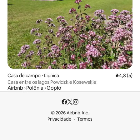
Casa de campo ⋅ Lipnica
4,8 de uma 
4,8 (5)
Casa entre os lagos Powidzkie Kosewskie
Airbnb
Polônia
Gopło
© 2026 Airbnb, Inc.
Privacidade
Termos