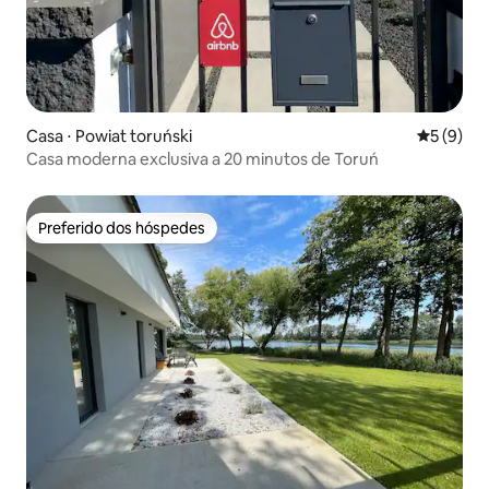
Casa ⋅ Powiat toruński
5 de uma 
5 (9)
Casa moderna exclusiva a 20 minutos de Toruń
Preferido dos hóspedes
Preferido dos hóspedes