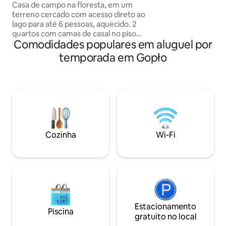
informações compl
Casa de campo na floresta, em um
O embarque é pos
terreno cercado com acesso direto ao
gratuito. Animais
lago para até 6 pessoas, aquecido. 2
permitidos por uma
quartos com camas de casal no piso
noite/animal de e
Comodidades populares em aluguel por
térreo Sala de estar com cozinha (sofá-
cama dobrável, máquina de lavar louça,
temporada em Gopło
forno, cooktop por indução, louça,
geladeira grande, cafeteira). Casa de
banho com chuveiro e sanita, terraço
com mobiliário confortável, grande
mesa ao ar
livre,espreguiçadeiras,churrasqueira. O
chalé fica a 100m do lago. Na área,
apenas a casa de campo dos
Cozinha
Wi-Fi
proprietários Paz,sossego,contato com
a natureza,você gosta de caminhar,
andar de bicicleta,peixe,cogumelos, cais
,fogueira Você foi convidado
Estacionamento
Piscina
gratuito no local