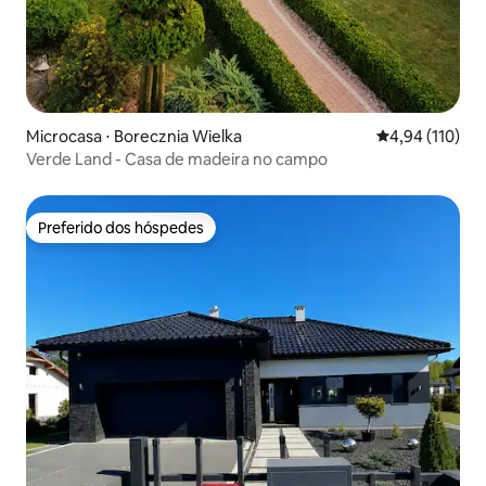
Microcasa ⋅ Borecznia Wielka
4,94 de uma av
4,94 (110)
Verde Land - Casa de madeira no campo
Preferido dos hóspedes
Preferido dos hóspedes