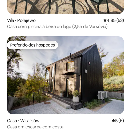
Vila ⋅ Połajewo
4,85 de uma a
4,85 (53)
Casa com piscina à beira do lago (2,5h de Varsóvia)
Preferido dos hóspedes
Preferido dos hóspedes
Casa ⋅ Witalisów
5 de uma 
5 (6)
Casa em escarpa com costa