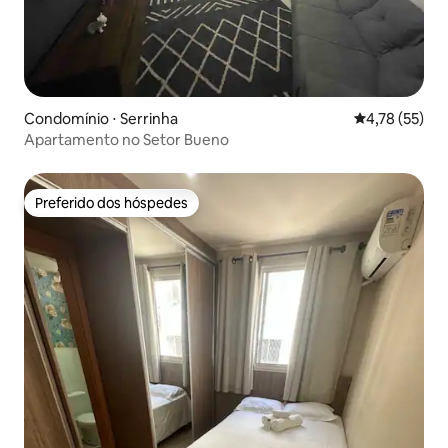
Condomínio ⋅ Serrinha
4,78 de uma a
4,78 (55)
Apartamento no Setor Bueno
Preferido dos hóspedes
Preferido dos hóspedes