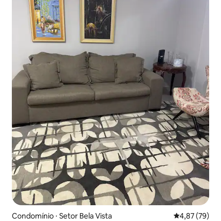
Condomínio ⋅ Setor Bela Vista
4,87 de uma a
4,87 (79)