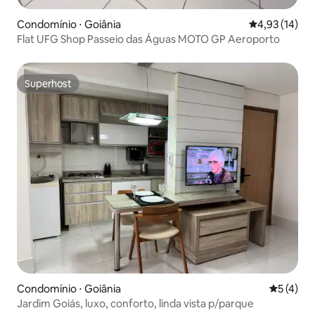
Condomínio ⋅ Goiânia
4,93 de uma a
4,93 (14)
Flat UFG Shop Passeio das Águas MOTO GP Aeroporto
Superhost
Superhost
Condomínio ⋅ Goiânia
5 de uma 
5 (4)
Jardim Goiás, luxo, conforto, linda vista p/parque