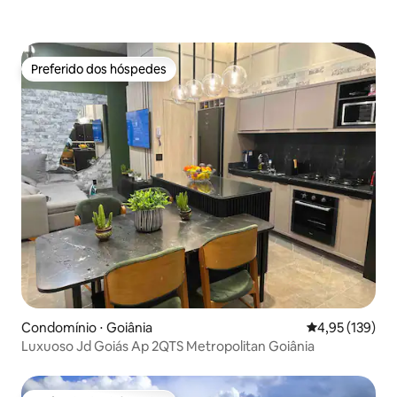
Preferido dos hóspedes
Preferido dos hóspedes
Condomínio ⋅ Goiânia
4,95 de uma av
4,95 (139)
Luxuoso Jd Goiás Ap 2QTS Metropolitan Goiânia