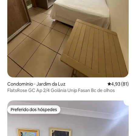
Condomínio ⋅ Jardim da Luz
4,93 de uma a
4,93 (81)
FlatsRose GC Ap 2/4 Goiânia Unip Fasan Bc de olhos
Preferido dos hóspedes
Preferido dos hóspedes