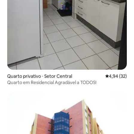
Quarto privativo ⋅ Setor Central
4,94 de uma a
4,94 (32)
Quarto em Residencial Agradável a TODOS!