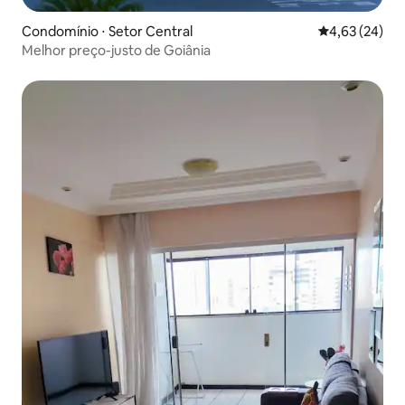
Condomínio ⋅ Setor Central
4,63 de uma a
4,63 (24)
Melhor preço-justo de Goiânia