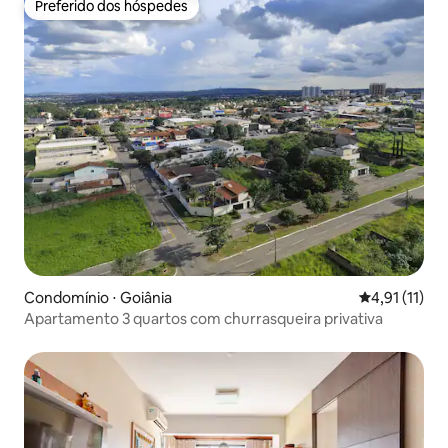
Preferido dos hóspedes
Preferido dos hóspedes
Condomínio ⋅ Goiânia
4,91 de uma a
4,91 (11)
Apartamento 3 quartos com churrasqueira privativa