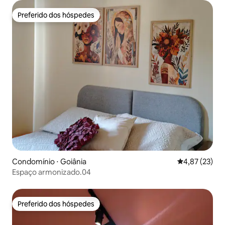
Preferido dos hóspedes
Preferido dos hóspedes
Condomínio ⋅ Goiânia
4,87 de uma a
4,87 (23)
Espaço armonizado.04
Preferido dos hóspedes
Preferido dos hóspedes