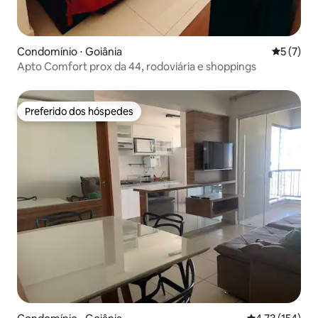
Condomínio ⋅ Goiânia
5 de uma 
5 (7)
Apto Comfort prox da 44, rodoviária e shoppings
Preferido dos hóspedes
Preferido dos hóspedes