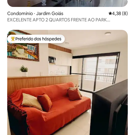
Condomínio ⋅ Jardim Goiás
4,38 de uma 
4,38 (8)
EXCELENTE APTO 2 QUARTOS FRENTE AO PARK
FLAMBOYAN
Preferido dos hóspedes
Entre os melhores preferidos dos hóspedes