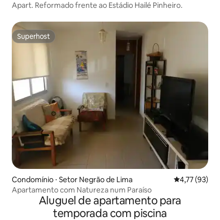
Apart. Reformado frente ao Estádio Hailé Pinheiro.
Superhost
Superhost
Condomínio ⋅ Setor Negrão de Lima
4,77 de uma a
4,77 (93)
Apartamento com Natureza num Paraíso
Aluguel de apartamento para
temporada com piscina