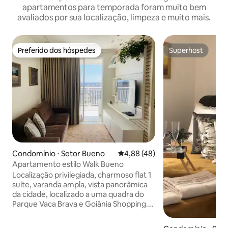
apartamentos para temporada foram muito bem
avaliados por sua localização, limpeza e muito mais.
Preferido dos hóspedes
Superhost
Preferido dos hóspedes
Superhost
Condomínio ⋅ Setor Bueno
4,88 de uma avaliação média de
4,88 (48)
Apartamento estilo Walk Bueno
Localização privilegiada, charmoso flat 1
suíte, varanda ampla, vista panorâmica
da cidade, localizado a uma quadra do
Parque Vaca Brava e Goiânia Shopping.
Flat mobiliado com Smart TV 40″, wi-fi
700 mega, secador de cabelos, tomadas