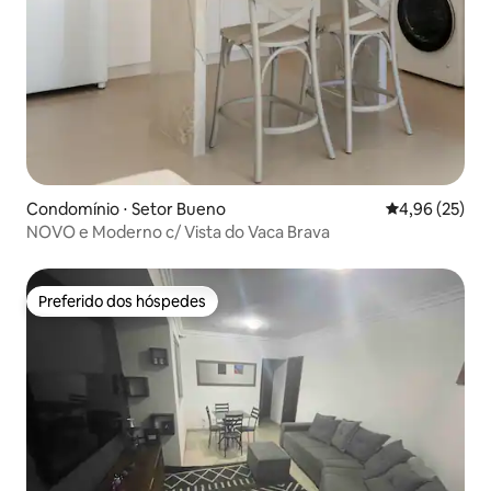
Condomínio ⋅ Setor Bueno
4,96 de uma a
4,96 (25)
NOVO e Moderno c/ Vista do Vaca Brava
Preferido dos hóspedes
Preferido dos hóspedes