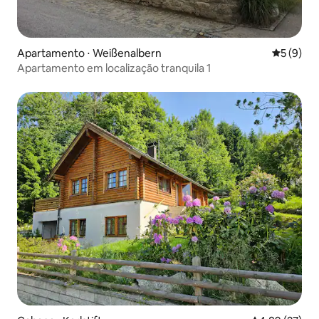
Apartamento ⋅ Weißenalbern
5 de uma 
5 (9)
Apartamento em localização tranquila 1