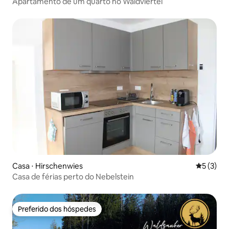
Apartamento de um quarto no Waldviertel
Casa ⋅ Hirschenwies
5 de uma 
5 (3)
Casa de férias perto do Nebelstein
Preferido dos hóspedes
Preferido dos hóspedes