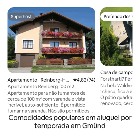
Superhost
Preferido dos hó
Superhost
Preferido dos hó
Casa de campo ⋅ S
Forsthartl7 Férias
Apartamento ⋅ Reinberg-Hei
4,82 de uma avaliação média de
4,82 (74)
belo Waldviertel
Na bela Waldvierte
denreichstein
Apartamento Reinberg 100 m2
tcheca, fica a en
Apartamento para não fumantes de
O pátio quadrado
cerca de 100 m² com varanda e vista
renovado, cercad
incrível, auto-suficiente. É permitido
uma pequena lago
fumar na varanda. Não são permitidos
natação) convida v
Comodidades populares em aluguel por
animais de estimação. Não têm mais
relaxar. A 4 km d
cães grandes. Localização tranquila, 2
temporada em Gmünd
próxima, padaria,
quartos (dois lugares para dormir em
aldeia vizinha. A c
cama de casal), roupa de cama
é elegantemente 