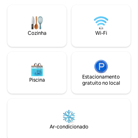
fornecida, sofá-cama na sala de estar
amor pelos detalh
(mais 1 lugar para dormir), banheiro com
ambiente de bem-
banheira e chuveiro, toalhas de mão e
uma mistura de mó
de banho, secador de cabelo, vaso
pequenos tesouro
sanitário, cozinha, lava-louças, fogão,
louças, cafeteira, micro-ondas, jardim,
Cozinha
Wi-Fi
bicicletário, Wi-Fi. Para passeios, veja o
meu guia do Airbnb!
Estacionamento
Piscina
gratuito no local
Ar-condicionado