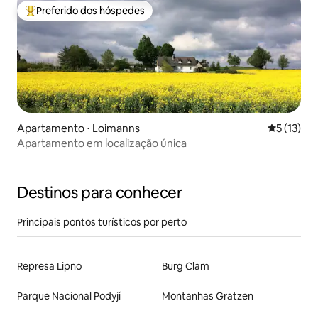
Preferido dos hóspedes
Entre os melhores preferidos dos hóspedes
Apartamento ⋅ Loimanns
5 de uma a
5 (13)
Apartamento em localização única
Destinos para conhecer
Principais pontos turísticos por perto
Represa Lipno
Burg Clam
Parque Nacional Podyjí
Montanhas Gratzen