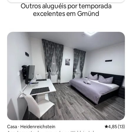
Outros aluguéis por temporada
excelentes em Gmünd
Casa ⋅ Heidenreichstein
4,85 de uma a
4,85 (13)