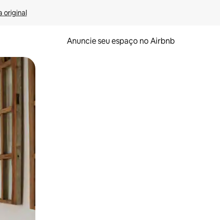
 original
Anuncie seu espaço no Airbnb
 deslizando o dedo na tela.