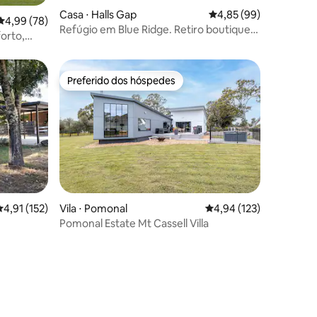
Casa ⋅ Halls Gap
4,85 de uma avaliação
4,85 (99)
4,99 de uma avaliação média de 5, 78 avaliações
4,99 (78)
Refúgio em Blue Ridge. Retiro boutique
forto,
em Grampians.
Preferido dos hóspedes
os hóspedes
Preferido dos hóspedes
,91 de uma avaliação média de 5, 152 avaliações
4,91 (152)
Vila ⋅ Pomonal
4,94 de uma avaliação 
4,94 (123)
Pomonal Estate Mt Cassell Villa
ções