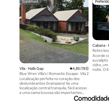
Superhost
Preferid
Superhost
Preferid
Cabana ⋅ 
Retiro bou
e lareira 
Acorde co
eucalipto
vidro, um
Vila ⋅ Halls Gap
4,85 de uma avaliação m
4,85 (193)
noite. O 
Blue Wren Villa's | Romantic Escape- Vila 2
para casa
Localização perfeita no coração dos
privado na
deslumbrantes Grampians! Se uma
para cami
localização central tranquila, fácil acesso
suficient
e uma cama luxuosa são importantes
para perce
Comodidades
para você, então não procure mais. As
Um interio
Blue Wren Villas estão muito bem
paredes d
situadas no coração de Halls Gap, a
único." (J