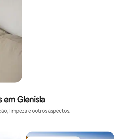
 em Glenisla
o, limpeza e outros aspectos.
Cabana ⋅