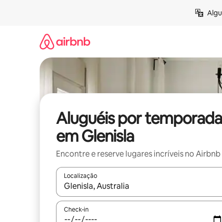
Pular
Algu
para
o
conteúdo
Aluguéis por temporada
em Glenisla
Encontre e reserve lugares incríveis no Airbnb
Localização
Quando os resultados estiverem disponíveis, expl
Check-in