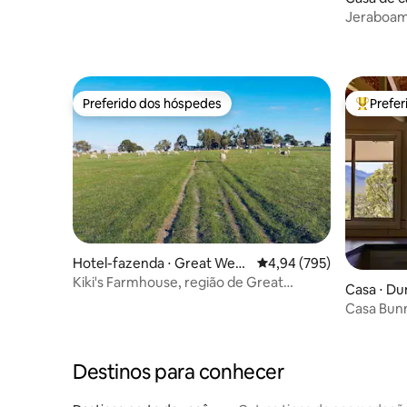
noites e PAGUE 2!
Jeraboam
Preferido dos hóspedes
Prefe
Preferido dos hóspedes
Entre os
Hotel-fazenda ⋅ Great West
4,94 de uma avaliação m
4,94 (795)
ern
Kiki's Farmhouse, região de Great
Casa ⋅ Du
Western e Grampians
Casa Bun
Destinos para conhecer