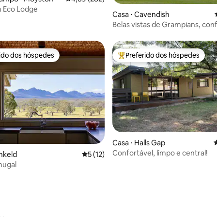
 Eco Lodge
Casa ⋅ Cavendish
Belas vistas de Grampians, con
espaço e paz
rido dos hóspedes
Preferido dos hóspedes
 melhores preferidos dos hóspedes
Entre os melhores preferidos d
édia de 5, 795 avaliações
Casa ⋅ Halls Gap
4
Confortável, limpo e central!
nkeld
5 de uma avaliação média de 5, 12 avalia
5 (12)
nugal