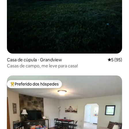
Casa de cúpula ⋅ Grandview
5 de uma a
5 (95)
Casas de campo, me leve para casa!
Preferido dos hóspedes
Entre os melhores preferidos dos hóspedes