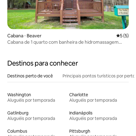
Cabana ⋅ Beaver
5 de uma 
5 (5)
Cabana de 1 quarto com banheira de hidromassagem
(Beckley-Beaver)
Destinos para conhecer
Destinos perto de você
Principais pontos turísticos por perto
Washington
Charlotte
Aluguéis por temporada
Aluguéis por temporada
Gatlinburg
Indianápolis
Aluguéis por temporada
Aluguéis por temporada
Columbus
Pittsburgh