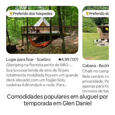
Preferido dos hóspedes
Preferido dos 
Entre os melhores preferidos dos hóspedes
Entre os melhore
Lugar para ficar ⋅ Scarbro
4,99 de uma avaliação média de 
4,99 (137)
Glamping na floresta perto de NRG-
Cabana ⋅ Beckley
Blackberry Blossom-1 de 3
Sua luxuosa tenda de sino de 16 pés
Chalé no campo/l
totalmente mobiliada fica em um grande
bonitos/pesca/ca
Belo cenário rural
deck elevado com um fogão Solo,
privacidade. Peixe
cadeiras Adirondack e rede. Para
apenas para hóspe
garantir o máximo isolamento, seu local
torneios de bagre
está situado a mais de 23 metros de
Comodidades populares em aluguel por
de semana até o f
qualquer outro campista em nossa
Steven's, Ace Adv
temporada em Glen Daniel
tranquila propriedade de 6,5 hectares. É
Twin Falls e New R
o refúgio romântico perfeito ou o lugar
gás/ fogueira disponível. Es
para relaxar depois de um dia de