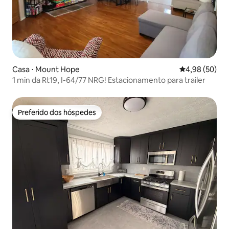
Casa ⋅ Mount Hope
4,98 de uma a
4,98 (50)
1 min da Rt19, I-64/77 NRG! Estacionamento para trailer
Preferido dos hóspedes
Preferido dos hóspedes