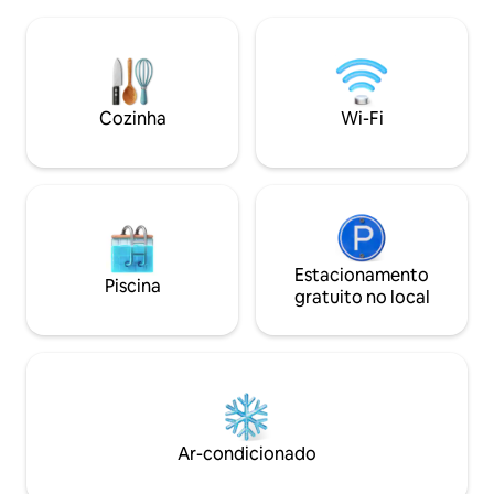
(Capt -N -Cliff's P
diversão no Parque Nacional New River
vivendo no seu me
Gorge, que fica a apenas 20 minutos de
acariciar nossos b
distância. Sua tenda de campismo tem
miniatura!Tonelad
energia elétrica, ar-condicionado,
trilhas pacíficas. 
aquecedor, toalhas e roupa de cama
aluguel de vara di
Cozinha
Wi-Fi
limpa. Tudo o que você precisa fazer é
permitidos animai
aparecer!
Estacionamento
Piscina
gratuito no local
Ar-condicionado