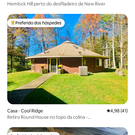
Hemlock Hill perto do desfiladeiro de New River
Preferido dos hóspedes
Entre os melhores preferidos dos hóspedes
Casa ⋅ Cool Ridge
4,98 de uma a
4,98 (41)
Retiro Round House no topo da colina -
Privacidade/Locais/Vistas