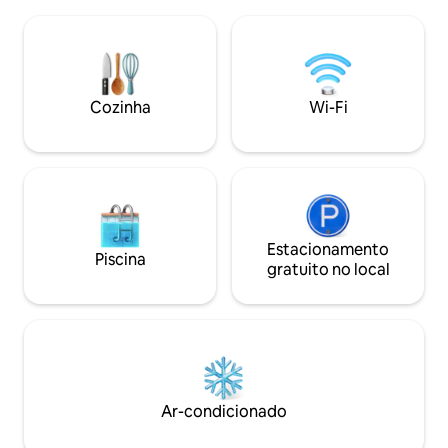
parque Impala fic
belo pôr do sol. 11 outras vilas podem ser
de distância e a 5
alugadas com esta casa ou
praia de Dunga. E
separadamente. A casa fica a 25 minutos
maravilhosa para
do aeroporto, a 35 minutos do CBD. Um
a família, amigos 
cozinheiro está disponível mediante
Conveniente para 
Cozinha
Wi-Fi
solicitação com custos.
longa duração co
estacionamento e
redor do apartam
Estacionamento
Piscina
gratuito no local
Ar-condicionado