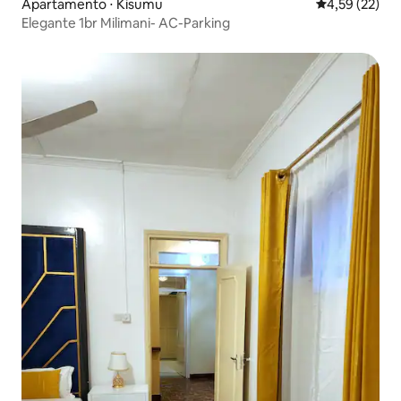
Apartamento ⋅ Kisumu
4,59 de uma a
4,59 (22)
Elegante 1br Milimani- AC-Parking