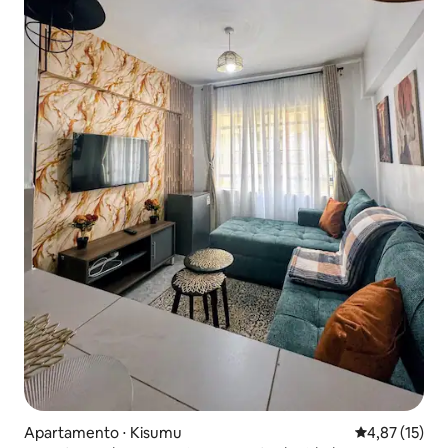
Apartamento ⋅ Kisumu
4,87 de uma a
4,87 (15)