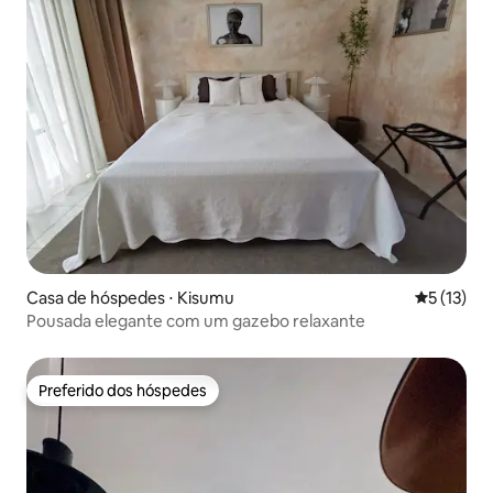
Casa de hóspedes ⋅ Kisumu
5 de uma a
5 (13)
Pousada elegante com um gazebo relaxante
Preferido dos hóspedes
Preferido dos hóspedes