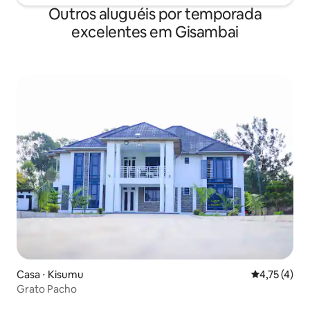
Outros aluguéis por temporada
excelentes em Gisambai
Casa ⋅ Kisumu
4,75 de uma 
4,75 (4)
Grato Pacho