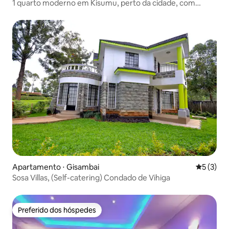
1 quarto moderno em Kisumu, perto da cidade, com
elevador e estacionamento.
Apartamento ⋅ Gisambai
5 de uma 
5 (3)
Sosa Villas, (Self-catering) Condado de Vihiga
Preferido dos hóspedes
Preferido dos hóspedes