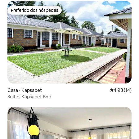
Preferido dos hóspedes
Preferido dos hóspedes
Casa ⋅ Kapsabet
4,93 de uma a
4,93 (14)
Suítes Kapsabet Bnb