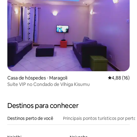
Casa de hóspedes ⋅ Maragoli
4,88 de uma a
4,88 (16)
Suíte VIP no Condado de Vihiga Kisumu
Destinos para conhecer
Destinos perto de você
Principais pontos turísticos por perto