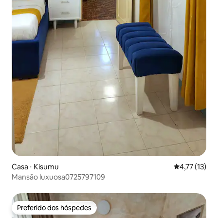
Casa ⋅ Kisumu
4,77 de uma a
4,77 (13)
Mansão luxuosa0725797109
Preferido dos hóspedes
Preferido dos hóspedes