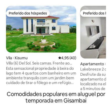
Preferido dos hóspedes
Preferido dos hó
Preferido dos hóspedes
Preferido dos hó
Vila ⋅ Kisumu
4,95 de uma avaliação média de
4,95 (40)
Villa (6) Del Sol. Seis camas. Frente ao
Apartamento ⋅ Ki
lago
Esta sensacional propriedade à beira do
Lakebreeze 2 cam
lago tem 4 quartos com banheiro em um
privativo miliman
Desfrute da sua e
ambiente tranquilo com um jardim bem
apartamento de 2 
cuidado de tirar o fôlego e um refúgio
localizado na eleg
para observação de pássaros. Ele vem
a 5 minutos de ca
com WIFI rápido, TV a cabo, máquina de
Comodidades populares em aluguel por
Westend, que abri
lavar, ar condicionado e comodidades de
Chandarana Foodp
temporada em Gisambai
alta qualidade em 2 salas de estar, 2
Hotel, a 2 minuto
cozinhas. O restaurante fica no lago,
ESTADO - seguranç
onde você janta enquanto assiste ao