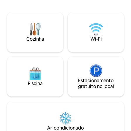
Ruínas de Santa Fé, praia de areia branca
SMS/chamadas ❌ li
e caverna de Ogtong , restaurantes.
confiável ❌ PRÉ-
Transporte gratuito para a praia de areia
PRÓPRIO VEÍCULO.
branca Paradise, que fica a 3 min. de
terceiros. ✅ Totalmente climatizado ✅ 3
distância. 24 horas de segurança .
quartos com banh
Máximo de 10 hóspedes. Por favor, insira
geladeira, bebedou
o número correto de hóspedes para
✅ Pátio ✅ Wi-Fi ✅
Cozinha
Wi-Fi
obter um preço exato.
carros ✅ TV pequ
✅ Lavadora de ro
Estacionamento
Piscina
gratuito no local
Ar-condicionado