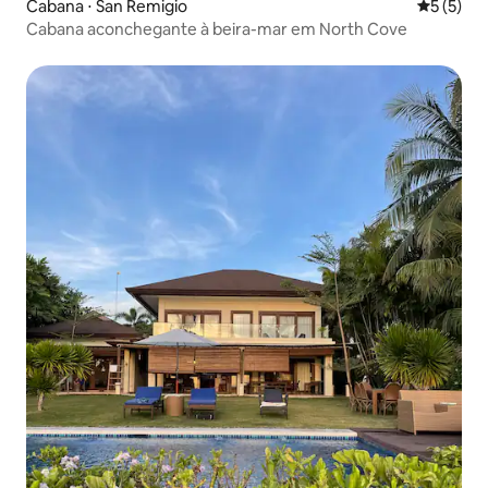
Cabana ⋅ San Remigio
5 de uma 
5 (5)
Cabana aconchegante à beira-mar em North Cove