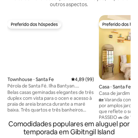
outros aspectos.
Preferido dos hóspedes
Preferido dos hó
Preferido dos hóspedes
Preferido dos hó
Townhouse ⋅ Santa Fe
4,89 de uma avaliação média de
4,89 (99)
Pérola de Santa Fé. Ilha Bantyan.
Casa ⋅ Santa Fe
Unidade # 3
Belas casas geminadas elegantes de três
Casa de jardim ac
duplex com vista para o ocen e acesso à
Resort Bantayan I
🏡 Varanda com vi
praia de areia branca durante a maré
por amplos jardins
baixa. Três quartos e três banheiros
que reflete o sol,
completos, área de jantar e sala de estar.
PASSEIO 🚗 de 15 m
Mesa de bilhar, caiaque , bicicleta e
Comodidades populares em aluguel por
cidade de Sta Fe e praias
basquete gratuitos e churrasqueira ao ar
HÓSPEDES🔔 ❌ Não
temporada em Gibitngil Island
livre. Está localizado ao lado das famosas
chuveiro quente ❌