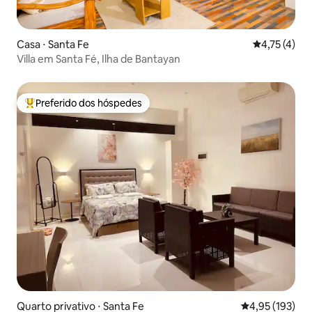
Casa ⋅ Santa Fe
4,75 de uma 
4,75 (4)
Villa em Santa Fé, Ilha de Bantayan
Preferido dos hóspedes
Entre os melhores preferidos dos hóspedes
Quarto privativo ⋅ Santa Fe
4,95 de uma av
4,95 (193)