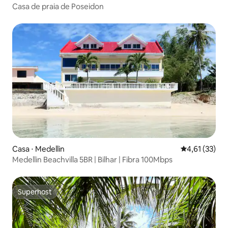
Casa de praia de Poseidon
Casa ⋅ Medellin
4,61 de uma a
4,61 (33)
Medellin Beachvilla 5BR | Bilhar | Fibra 100Mbps
Superhost
Superhost