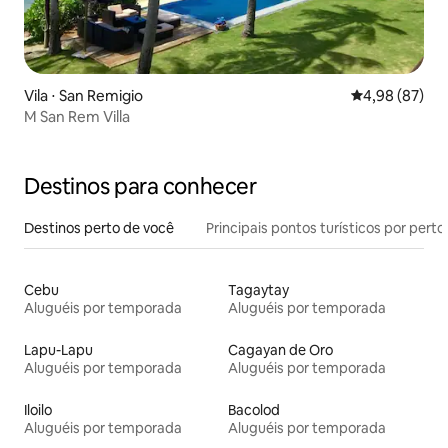
Vila ⋅ San Remigio
4,98 de uma a
4,98 (87)
M San Rem Villa
Destinos para conhecer
Destinos perto de você
Principais pontos turísticos por perto
Cebu
Tagaytay
Aluguéis por temporada
Aluguéis por temporada
Lapu-Lapu
Cagayan de Oro
Aluguéis por temporada
Aluguéis por temporada
Iloilo
Bacolod
Aluguéis por temporada
Aluguéis por temporada